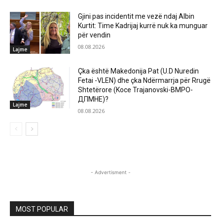
Gjini pas incidentit me vezë ndaj Albin
Kurtit: Time Kadrijaj kurrë nuk ka munguar
për vendin
08.08.2026
Lajme
Çka është Makedonija Pat (U.D Nuredin
Fetai -VLEN) dhe çka Ndërmarrja për Rrugë
Shtetërore (Koce Trajanovski-ВМРО-
ДПМНЕ)?
Lajme
08.08.2026
- Advertisment -
MOST POPULAR