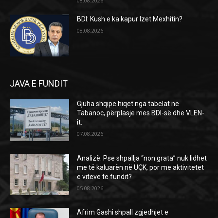
08.08.2026
BDI: Kush e ka kapur Izet Mexhitin?
08.08.2026
JAVA E FUNDIT
Gjuha shqipe hiqet nga tabelat në
Tabanoc, përplasje mes BDI-së dhe VLEN-
it.
07.08.2026
Analizë: Pse shpallja “non grata” nuk lidhet
me të kaluarën në UÇK, por me aktivitetet
e viteve të fundit?
05.08.2026
Afrim Gashi shpall zgjedhjet e