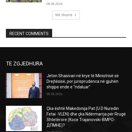
08.08.2026
Më shumë
RECENT COMMENTS
TE ZGJEDHURA
Jeton Shasivari në krye të Ministrisë së
Drejtësisë, por jurisprudenca në gjuhën
shqipe ende e “ndaluar”
08.08.2026
Çka është Makedonija Pat (U.D Nuredin
Fetai -VLEN) dhe çka Ndërmarrja për Rrugë
Shtetërore (Koce Trajanovski-ВМРО-
ДПМНЕ)?