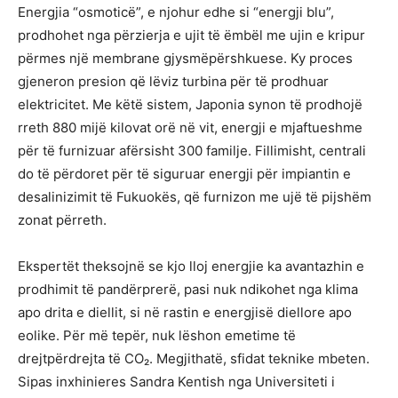
Energjia “osmoticë”, e njohur edhe si “energji blu”,
prodhohet nga përzierja e ujit të ëmbël me ujin e kripur
përmes një membrane gjysmëpërshkuese. Ky proces
gjeneron presion që lëviz turbina për të prodhuar
elektricitet. Me këtë sistem, Japonia synon të prodhojë
rreth 880 mijë kilovat orë në vit, energji e mjaftueshme
për të furnizuar afërsisht 300 familje. Fillimisht, centrali
do të përdoret për të siguruar energji për impiantin e
desalinizimit të Fukuokës, që furnizon me ujë të pijshëm
zonat përreth.
Ekspertët theksojnë se kjo lloj energjie ka avantazhin e
prodhimit të pandërprerë, pasi nuk ndikohet nga klima
apo drita e diellit, si në rastin e energjisë diellore apo
eolike. Për më tepër, nuk lëshon emetime të
drejtpërdrejta të CO₂. Megjithatë, sfidat teknike mbeten.
Sipas inxhinieres Sandra Kentish nga Universiteti i