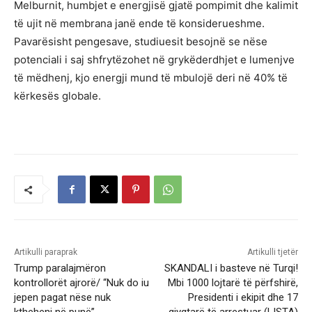
Melburnit, humbjet e energjisë gjatë pompimit dhe kalimit
të ujit në membrana janë ende të konsiderueshme.
Pavarësisht pengesave, studiuesit besojnë se nëse
potenciali i saj shfrytëzohet në grykëderdhjet e lumenjve
të mëdhenj, kjo energji mund të mbulojë deri në 40% të
kërkesës globale.
Artikulli paraprak
Artikulli tjetër
Trump paralajmëron
SKANDALI i basteve në Turqi!
kontrollorët ajrorë/ “Nuk do iu
Mbi 1000 lojtarë të përfshirë,
jepen pagat nëse nuk
Presidenti i ekipit dhe 17