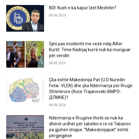
BDI: Kush e ka kapur Izet Mexhitin?
08.08.2026
Gjini pas incidentit me vezë ndaj Albin
Kurtit: Time Kadrijaj kurrë nuk ka munguar
për vendin
08.08.2026
Çka është Makedonija Pat (U.D Nuredin
Fetai -VLEN) dhe çka Ndërmarrja për Rrugë
Shtetërore (Koce Trajanovski-ВМРО-
ДПМНЕ)?
08.08.2026
Ndërmarrja e Rrugëve thotë se nuk ka
dhënë urdhër për tabelën e re në Tabanoc
pa gjuhën shqipe: “Makedonijapat” është
përgjegjëse