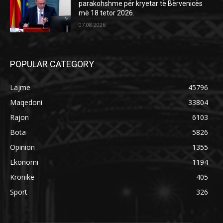
parakohshme për kryetar të Bërvenicës
më 18 tetor 2026.
07.08.2026
POPULAR CATEGORY
Lajme
45796
Maqedoni
33804
Rajon
6103
Bota
5826
Opinion
1355
Ekonomi
1194
Kronikë
405
Sport
326