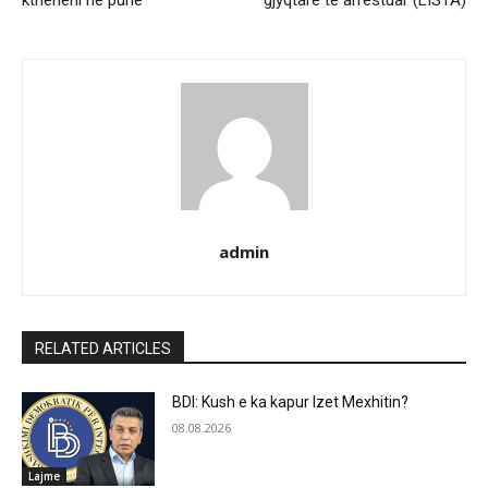
ktheheni në punë”
gjyqtarë të arrestuar (LISTA)
admin
RELATED ARTICLES
BDI: Kush e ka kapur Izet Mexhitin?
08.08.2026
Lajme