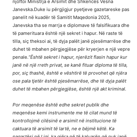
njoftoi Ministrja e Arsimit dhe Shkencës Vesna
Janevska.Duke iu përgjigjur pyetjeve gazetareske pas
panelit në kuadër të Samitit Maqedonia 2025,
Janevska tha se marrja e diplomave të falsifikuara dhe
të pamerituara është një sekret i hapur. Në raste të
tilla, siç theksoi ai, të dyja palët janë pjesëmarrëse dhe
duhet të mbahen përgjegjëse për kryerjen e një vepre
penale.
“Është sekret i hapur, njerëzit flasin hapur kur
janë në një rreth privat, se kanë fituar diploma të tilla,
por, siç thashë, është e vështirë të provohet që njëra
ose pala tjetër është pjesëmarrëse, dhe të dyja palët
duhet të mbahen përgjegjëse, është një akt kriminal.
Por meqenëse është edhe sekret publik dhe
meqenëse kemi instrumente me të cilat mund të
kontrollojmë cilësinë e arsimit në institucione të
caktuara të arsimit të lartë, ne e bëjmë këtë. Ka
paqartësi në Ligj, ka gjëra në të kaluarën që nuk janë