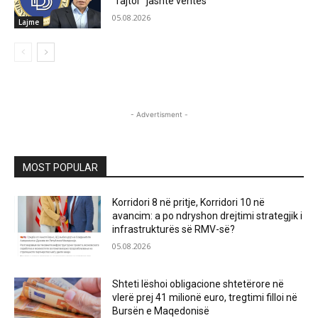
“fajtor” jashtë vehtes
05.08.2026
Lajme
- Advertisment -
MOST POPULAR
Korridori 8 në pritje, Korridori 10 në
avancim: a po ndryshon drejtimi strategjik i
infrastrukturës së RMV-së?
05.08.2026
Shteti lëshoi obligacione shtetërore në
vlerë prej 41 milionë euro, tregtimi filloi në
Bursën e Maqedonisë