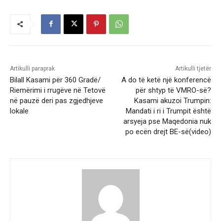
Artikulli paraprak
Artikulli tjetër
Bilall Kasami për 360 Gradë/
A do të ketë një konferencë
Riemërimi i rrugëve në Tetovë
për shtyp të VMRO-së?
në pauzë deri pas zgjedhjeve
Kasami akuzoi Trumpin:
lokale
Mandati i ri i Trumpit është
arsyeja pse Maqedonia nuk
po ecën drejt BE-së(video)