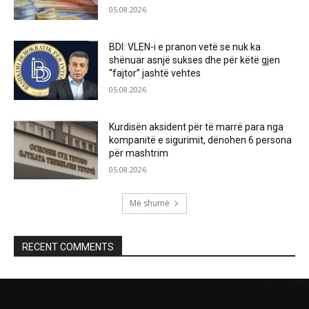
05.08.2026
BDI: VLEN-i e pranon vetë se nuk ka
shënuar asnjë sukses dhe për këtë gjen
“fajtor” jashtë vehtes
05.08.2026
Kurdisën aksident për të marrë para nga
kompanitë e sigurimit, dënohen 6 persona
për mashtrim
05.08.2026
Më shumë
RECENT COMMENTS