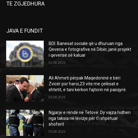
TE ZGJEDHURA
JAVA E FUNDIT
BDI: Banesat sociale që u dhuruan nga
Qeveria e fotografive në Dibër, janë projekt
i qeverisë së kaluar
02.08.2026
Ali Ahmeti përpak Maqedoninë e bëri
Zvicër por haroi,23 vite me çelësat e
shtetit, e tani kërkon fajtorin në pasqyrë.
02.08.2026
Ngjarje e rëndë në Tetovë: Dy vajza hidhen
nga taksia në lëvizje për t’i shpëtuar
shoferit
05.08.2026