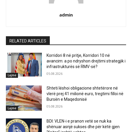
admin
RELATED ARTICLES
Korridori 8 në pritje, Korridori 10 në
avancim: a po ndryshon drejtimi strategjik i
infrastrukturës së RMV-së?
05.08.2026
Lajme
Shteti lëshoi obligacione shtetërore në
vlerë prej 41 milionë euro, tregtimi filloi në
Bursën e Maqedonisë
05.08.2026
Lajme
BDI: VLEN-i e pranon vetë se nuk ka
shënuar asnjë sukses dhe për këtë gjen