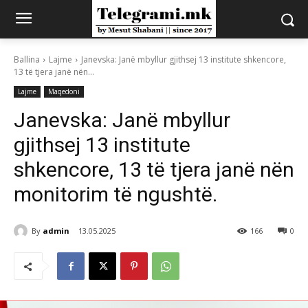
Ballina
Lajme
Janevska: Janë mbyllur gjithsej 13 institute shkencore,
13 të tjera janë nën...
Lajme
Maqedoni
Janevska: Janë mbyllur
gjithsej 13 institute
shkencore, 13 të tjera janë nën
monitorim të ngushtë.
By
admin
13.05.2025
166
0