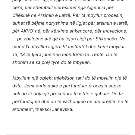
bërë, për shembull vlerësimet nga Agjencia për
Cilësinë në Arsimin e Lartë. Për ta mbyllur procesin,
duhet të bëjmë ndryshime në ligjet për arsimin e lartë,
për AKVO-në, për kërkime shkencore, për inovacione,
… po zbatojmë atë që na lejon Ligji për Shkencën. Ne
mund t’i mbyllim ligjërisht institutet dhe kemi mbyllur
13, 13 të tjera janë nën monitorim të rreptë. Do të
shohim se sa prej tyre do të mbyllen.
Mbyllëm një objekt mjekësor, tani do të mbyllim një të
dytë. Jemi ende duke e përfunduar procesin sepse
nuk do të doja që procedura të ishte e gabuar. Do ta
përfundojmë dhe do të vazhdojmë në atë drejtim në të
ardhme
n”, theksoi Janevska.