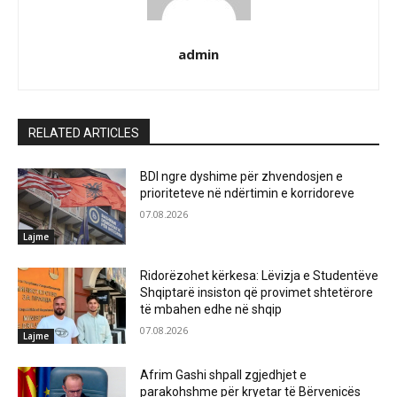
admin
RELATED ARTICLES
BDI ngre dyshime për zhvendosjen e
prioriteteve në ndërtimin e korridoreve
07.08.2026
Lajme
Ridorëzohet kërkesa: Lëvizja e Studentëve
Shqiptarë insiston që provimet shtetërore
të mbahen edhe në shqip
07.08.2026
Lajme
Afrim Gashi shpall zgjedhjet e
parakohshme për kryetar të Bërvenicës