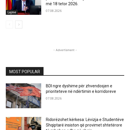
më 18 tetor 2026.
07.08.2026
Lajme
- Advertisment -
MOST POPULAR
BDI ngre dyshime për zhvendosjen e
prioriteteve në ndërtimin e korridoreve
07.08.2026
Ridorëzohet kërkesa: Lëvizja e Studentëve
Shqiptarë insiston që provimet shtetërore