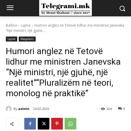
Ballina
Lajme
Humori anglez në Tetovë lidhur me ministren Janevska
“Një ministri, një gjuhë,...
Lajme
Maqedoni
Humori anglez në Tetovë
lidhur me ministren Janevska
“Një ministri, një gjuhë, një
realitet”“Pluralizëm në teori,
monolog në praktikë”
By
admin
26.02.2026
324
0