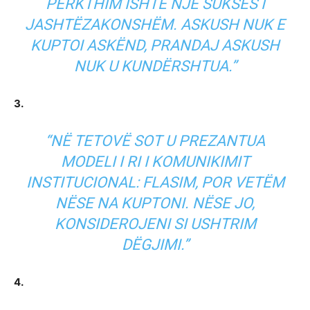
PËRKTHIM ISHTE NJË SUKSES I
JASHTËZAKONSHËM. ASKUSH NUK E
KUPTOI ASKËND, PRANDAJ ASKUSH
NUK U KUNDËRSHTUA.”
3.
“NË TETOVË SOT U PREZANTUA
MODELI I RI I KOMUNIKIMIT
INSTITUCIONAL: FLASIM, POR VETËM
NËSE NA KUPTONI. NËSE JO,
KONSIDEROJENI SI USHTRIM
DËGJIMI.”
4.