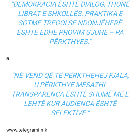
“DEMOKRACIA ËSHTË DIALOG, THONË
LIBRAT E SHKOLLËS. PRAKTIKA E
SOTME TREGOI SE NDONJËHERË
ËSHTË EDHE PROVIM GJUHE – PA
PËRKTHYES.”
5.
“NË VEND QË TË PËRKTHEHEJ FJALA,
U PËRKTHYE MESAZHI:
TRANSPARENCA ËSHTË SHUMË MË E
LEHTË KUR AUDIENCA ËSHTË
SELEKTIVE.”
www.telegrami.mk