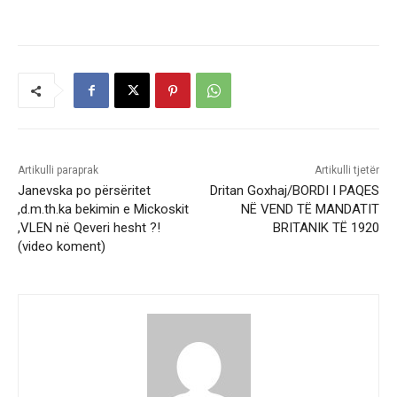
Artikulli paraprak
Artikulli tjetër
Janevska po përsëritet
Dritan Goxhaj/BORDI I PAQES
,d.m.th.ka bekimin e Mickoskit
NË VEND TË MANDATIT
,VLEN në Qeveri hesht ?!
BRITANIK TË 1920
(video koment)