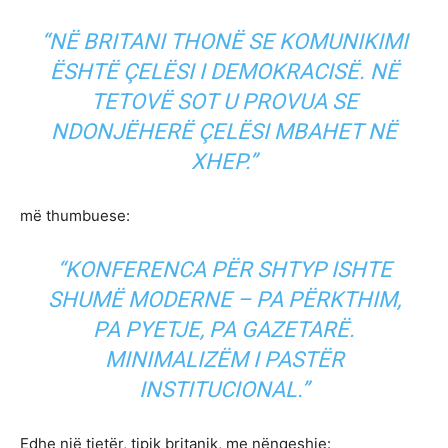
“NË BRITANI THONË SE KOMUNIKIMI
ËSHTË ÇELËSI I DEMOKRACISË. NË
TETOVË SOT U PROVUA SE
NDONJËHERË ÇELËSI MBAHET NË
XHEP.”
më thumbuese:
“KONFERENCA PËR SHTYP ISHTE
SHUMË MODERNE – PA PËRKTHIM,
PA PYETJE, PA GAZETARË.
MINIMALIZËM I PASTËR
INSTITUCIONAL.”
Edhe një tjetër, tipik britanik, me nënqeshje: