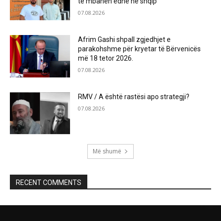
të mbahen edhe në shqip
07.08.2026
Afrim Gashi shpall zgjedhjet e
parakohshme për kryetar të Bërvenicës
më 18 tetor 2026.
07.08.2026
RMV / A është rastësi apo strategji?
07.08.2026
Më shumë
RECENT COMMENTS