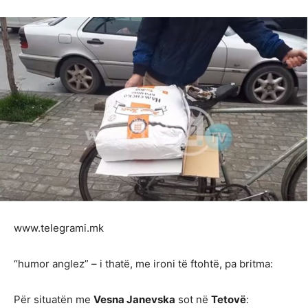
www.telegrami.mk
“humor anglez” – i thatë, me ironi të ftohtë, pa britma:
Për situatën me
Vesna Janevska
sot në
Tetovë
: