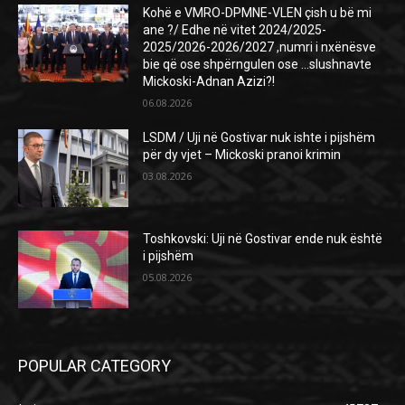
Kohë e VMRO-DPMNE-VLEN çish u bë mi
ane ?/ Edhe në vitet 2024/2025-
2025/2026-2026/2027 ,numri i nxënësve
bie që ose shpërngulen ose …slushnavte
Mickoski-Adnan Azizi?!
06.08.2026
LSDM / Uji në Gostivar nuk ishte i pijshëm
për dy vjet – Mickoski pranoi krimin
03.08.2026
Toshkovski: Uji në Gostivar ende nuk është
i pijshëm
05.08.2026
POPULAR CATEGORY