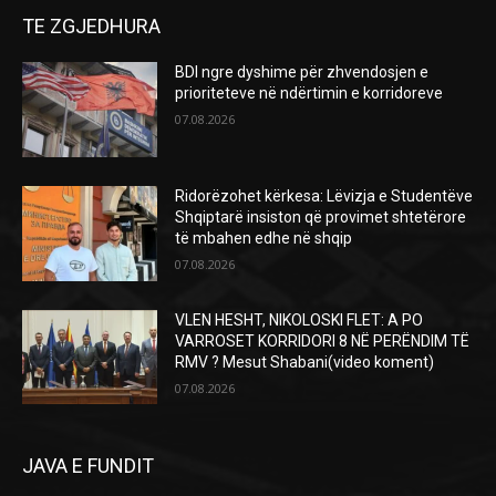
TE ZGJEDHURA
BDI ngre dyshime për zhvendosjen e
prioriteteve në ndërtimin e korridoreve
07.08.2026
Ridorëzohet kërkesa: Lëvizja e Studentëve
Shqiptarë insiston që provimet shtetërore
të mbahen edhe në shqip
07.08.2026
VLEN HESHT, NIKOLOSKI FLET: A PO
VARROSET KORRIDORI 8 NË PERËNDIM TË
RMV ? Mesut Shabani(video koment)
07.08.2026
JAVA E FUNDIT