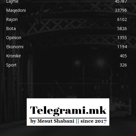
Lajme
45787
Maqedoni
33796
Rajon
6102
Bota
5826
Opinion
1355
Ekonomi
1194
Kronikë
405
Sport
326