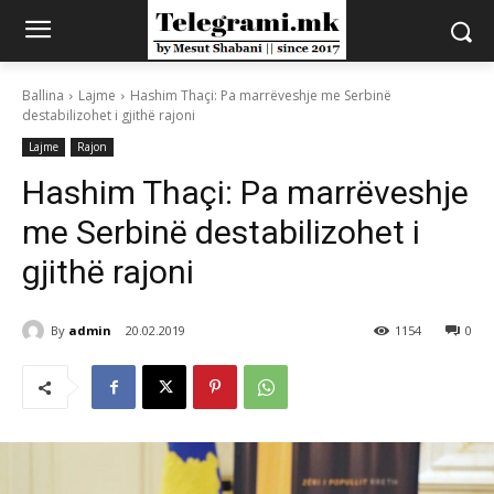
Ballina
Lajme
Hashim Thaçi: Pa marrëveshje me Serbinë
destabilizohet i gjithë rajoni
Lajme
Rajon
Hashim Thaçi: Pa marrëveshje
me Serbinë destabilizohet i
gjithë rajoni
By
admin
20.02.2019
1154
0