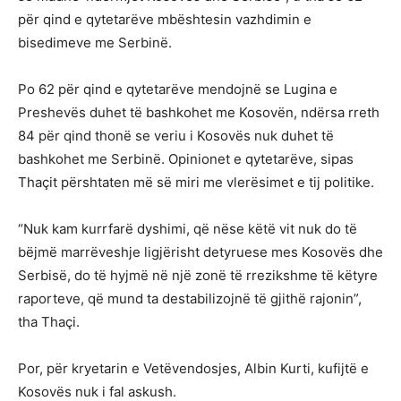
për qind e qytetarëve mbështesin vazhdimin e
bisedimeve me Serbinë.
Po 62 për qind e qytetarëve mendojnë se Lugina e
Preshevës duhet të bashkohet me Kosovën, ndërsa rreth
84 për qind thonë se veriu i Kosovës nuk duhet të
bashkohet me Serbinë. Opinionet e qytetarëve, sipas
Thaçit përshtaten më së miri me vlerësimet e tij politike.
“Nuk kam kurrfarë dyshimi, që nëse këtë vit nuk do të
bëjmë marrëveshje ligjërisht detyruese mes Kosovës dhe
Serbisë, do të hyjmë në një zonë të rrezikshme të këtyre
raporteve, që mund ta destabilizojnë të gjithë rajonin”,
tha Thaçi.
Por, për kryetarin e Vetëvendosjes, Albin Kurti, kufijtë e
Kosovës nuk i fal askush.