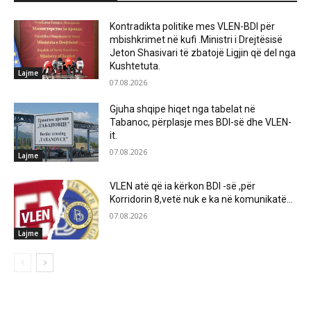
Kontradikta politike mes VLEN-BDI për
mbishkrimet në kufi .Ministri i Drejtësisë
Jeton Shasivari të zbatojë Ligjin që del nga
Kushtetuta.
Lajme
07.08.2026
Gjuha shqipe hiqet nga tabelat në
Tabanoc, përplasje mes BDI-së dhe VLEN-
it.
07.08.2026
Lajme
VLEN atë që ia kërkon BDI -së ,për
Korridorin 8,vetë nuk e ka në komunikatë…
07.08.2026
Lajme