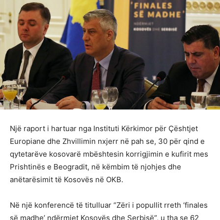
Një raport i hartuar nga Instituti Kërkimor për Çështjet
Europiane dhe Zhvillimin nxjerr në pah se, 30 për qind e
qytetarëve kosovarë mbështesin korrigjimin e kufirit mes
Prishtinës e Beogradit, në këmbim të njohjes dhe
anëtarësimit të Kosovës në OKB.
Në një konferencë të titulluar “Zëri i popullit rreth ‘finales
së madhe’ ndërmjet Kosovës dhe Serbisë”, u tha se 62