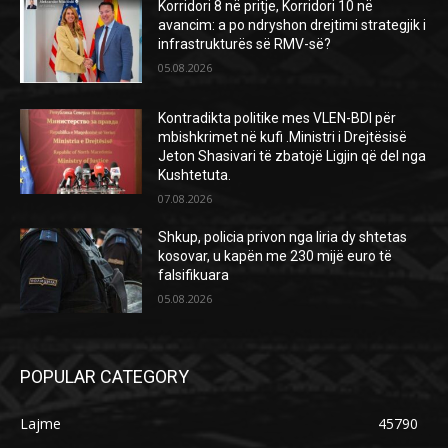
Korridori 8 në pritje, Korridori 10 në
avancim: a po ndryshon drejtimi strategjik i
infrastrukturës së RMV-së?
05.08.2026
Kontradikta politike mes VLEN-BDI për
mbishkrimet në kufi .Ministri i Drejtësisë
Jeton Shasivari të zbatojë Ligjin që del nga
Kushtetuta.
07.08.2026
Shkup, policia privon nga liria dy shtetas
kosovar, u kapën me 230 mijë euro të
falsifikuara
05.08.2026
POPULAR CATEGORY
Lajme
45790