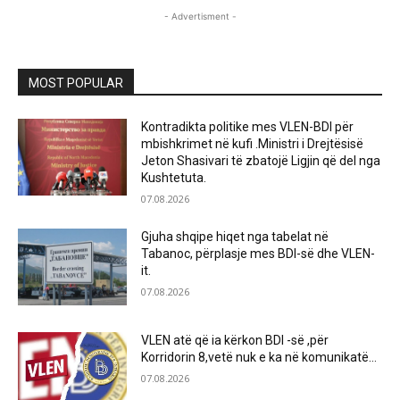
- Advertisment -
MOST POPULAR
Kontradikta politike mes VLEN-BDI për
mbishkrimet në kufi .Ministri i Drejtësisë
Jeton Shasivari të zbatojë Ligjin që del nga
Kushtetuta.
07.08.2026
Gjuha shqipe hiqet nga tabelat në
Tabanoc, përplasje mes BDI-së dhe VLEN-
it.
07.08.2026
VLEN atë që ia kërkon BDI -së ,për
Korridorin 8,vetë nuk e ka në komunikatë…
07.08.2026