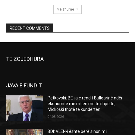
Më shumë
RECENT COMMENTS
TE ZGJEDHURA
JAVA E FUNDIT
Petkovski: BE-ja e rendit Bullgarinë ndër
ekonomitë me rritjen më të shpejtë,
Mickoski thotë të kundërtën
04.08.2026
BDI: VLEN-i është bërë sinonim i