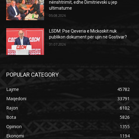
nënshtrimit, edhe Dimitrievski u jep
ultimatume
05.08.2026
LSDM: Pse Qeveria e Mickoskit nuk
publikon dokument për ujin në Gostivar?
31.07.2026
POPULAR CATEGORY
Lajme
45782
Maqedoni
33791
Rajon
6102
Bota
5826
Opinion
1355
Ekonomi
1194