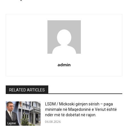
admin
RELATED ARTICLES
LSDM / Mickoski gënjen sërish – paga
minimale në Maqedoninë e Veriut është
ndër më të dobëtat në rajon.
06.08.2026
Lajme