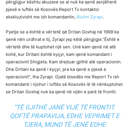
përgjigjur kështu akuzave se ai nuk ka qenë asnjëherë
pjesë e luftës së Kosovës.Report Tv kontaktoi
ekskluzivisht me ish komandantin,
Bislim Zyrapi
.
Pyetje se a është e vërtetë që Dritan Goxhaj në 1999 ka
qenë nën urdhrat e tij, Zyrapi jep këtë përgjigje.”Është e
vërtetë dhe të kuptohet një sen. Unë kam qenë në atë
kohë, kur Dritani është kyçyr, kam qenë komandant i
operacionit Shigjeta. Kam drejtuar gjithë atë operacionin.
Dhe Dritani ka qenë i kyçyr, pra ka qenë e pjesë e
operacionit”, tha Zyrapi. Gjatë bisedës me Report Tv ish
komandanti i njohur i luftës së Kosovës lë të nënkuptohet
se Dritan Goxhaj nuk ka qenë në vijën e parë të frontit.
“TË GJITHË JANË VIJË TË FRONTIT.
QOFTË PRAPAVIJA, EDHE VEPRIMET E
TJERA, MUND TË JENË EDHE