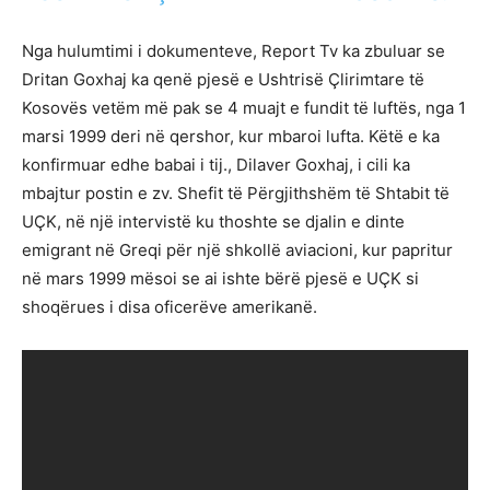
Nga hulumtimi i dokumenteve, Report Tv ka zbuluar se
Dritan Goxhaj ka qenë pjesë e Ushtrisë Çlirimtare të
Kosovës vetëm më pak se 4 muajt e fundit të luftës, nga 1
marsi 1999 deri në qershor, kur mbaroi lufta. Këtë e ka
konfirmuar edhe babai i tij., Dilaver Goxhaj, i cili ka
mbajtur postin e zv. Shefit të Përgjithshëm të Shtabit të
UÇK, në një intervistë ku thoshte se djalin e dinte
emigrant në Greqi për një shkollë aviacioni, kur papritur
në mars 1999 mësoi se ai ishte bërë pjesë e UÇK si
shoqërues i disa oficerëve amerikanë.