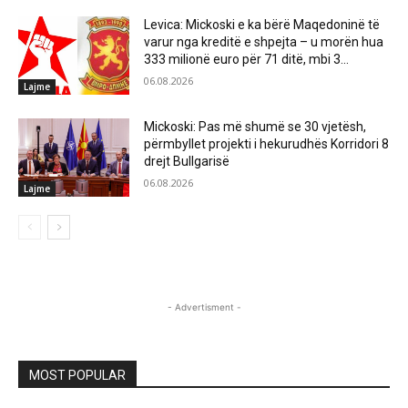
Levica: Mickoski e ka bërë Maqedoninë të
varur nga kreditë e shpejta – u morën hua
333 milionë euro për 71 ditë, mbi 3...
06.08.2026
Lajme
Mickoski: Pas më shumë se 30 vjetësh,
përmbyllet projekti i hekurudhës Korridori 8
drejt Bullgarisë
06.08.2026
Lajme
- Advertisment -
MOST POPULAR