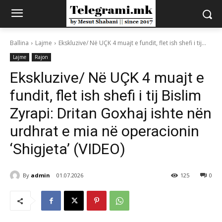
Ballina
Lajme
Ekskluzive/ Në UÇK 4 muajt e fundit, flet ish shefi i tij...
Lajme
Rajon
Ekskluzive/ Në UÇK 4 muajt e
fundit, flet ish shefi i tij Bislim
Zyrapi: Dritan Goxhaj ishte nën
urdhrat e mia në operacionin
‘Shigjeta’ (VIDEO)
By
admin
01.07.2026
125
0