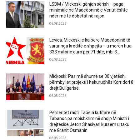
LSDM / Mickoski gënjen sërish – paga
minimale në Maqedoninë e Veriut është
ndër më të dobëtat në rajon.
06.08.2026
Levica: Mickoski e ka bërë Maqedoninë të
varur nga kreditë e shpejta – u morën hua
333 milionë euro për 71 ditë, mbi 3...
06.08.2026
Mickoski: Pas më shumë se 30 vjetësh,
përmbyllet projekti i hekurudhës Korridori 8
drejt Bullgarisë
06.08.2026
Përsëritet rasti: Tabela kufitare në
Tabanoc pa mbishkrim në shqip.Ministri i
drejtësisë Jeton Shasivari kursem u taku
me Granit Osmanin
06.08.2026