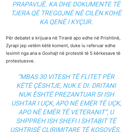
PRAPAVIJË. KA DHE DOKUMENTE TË
TJERA QË TREGOJNË NË CILËN KOHË
KA QENË I KYÇUR.
Për debatet e krijuara në Tiranë apo edhe në Prishtinë,
Zyrapi jep vetëm këtë koment, duke iu referuar edhe
leximit nga ana e Goxhajt në protestë të 5 kërkesave të
protestuesve.
“MBAS 30 VITESH TË FLITET PËR
KËTË ÇËSHTJE, NUK E DI. DRITANI
NUK ËSHTË PREZANTUAR SI ISH
USHTAR I UÇK, APO NË EMËR TË UÇK,
APO NË EMËR TË VETERANIT”, U
SHPPREH ISH SHEFI I SHTABIT TË
USHTRISË ÇLIRIMITARE TË KOSOVËS.