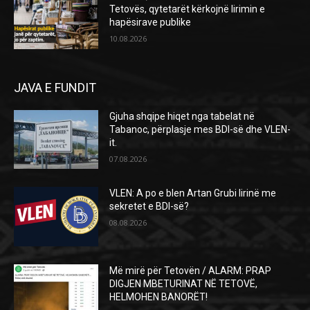
Tetovës, qytetarët kërkojnë lirimin e
hapësirave publike
10.08.2026
JAVA E FUNDIT
Gjuha shqipe hiqet nga tabelat në
Tabanoc, përplasje mes BDI-së dhe VLEN-
it.
07.08.2026
VLEN: A po e blen Artan Grubi lirinë me
sekretet e BDI-së?
08.08.2026
Më mirë për Tetovën / ALARM: PRAP
DIGJEN MBETURINAT NË TETOVË,
HELMOHEN BANORËT!