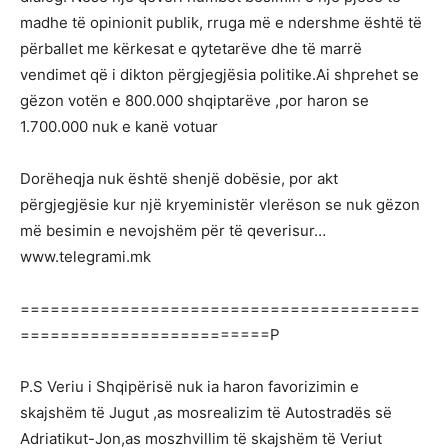
madhe të opinionit publik, rruga më e ndershme është të
përballet me kërkesat e qytetarëve dhe të marrë
vendimet që i dikton përgjegjësia politike.Ai shprehet se
gëzon votën e 800.000 shqiptarëve ,por haron se
1.700.000 nuk e kanë votuar
Dorëheqja nuk është shenjë dobësie, por akt
përgjegjësie kur një kryeministër vlerëson se nuk gëzon
më besimin e nevojshëm për të qeverisur…
www.telegrami.mk
========================================
=========================P
P.S Veriu i Shqipërisë nuk ia haron favorizimin e
skajshëm të Jugut ,as mosrealizim të Autostradës së
Adriatikut-Jon,as moszhvillim të skajshëm të Veriut