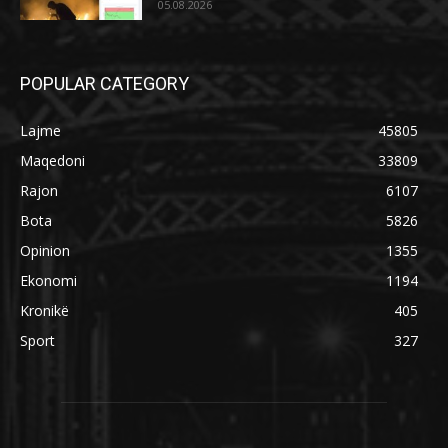
05.08.2026
POPULAR CATEGORY
Lajme
45805
Maqedoni
33809
Rajon
6107
Bota
5826
Opinion
1355
Ekonomi
1194
Kronikë
405
Sport
327