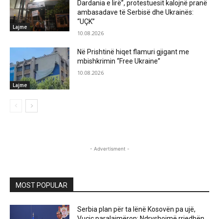
Dardania e lirë”, protestuesit kalojnë pranë
ambasadave të Serbisë dhe Ukrainës:
“UÇK”
Lajme
10.08.2026
Në Prishtinë hiqet flamuri gjigant me
mbishkrimin “Free Ukraine”
10.08.2026
Lajme
- Advertisment -
MOST POPULAR
Serbia plan për ta lënë Kosovën pa ujë,
Vuçiç paralajmëron: Ndryshojmë rrjedhën