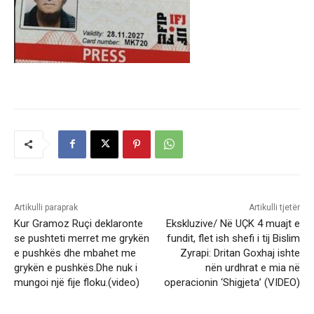
Artikulli paraprak
Artikulli tjetër
Kur Gramoz Ruçi deklaronte
Ekskluzive/ Në UÇK 4 muajt e
se pushteti merret me grykën
fundit, flet ish shefi i tij Bislim
e pushkës dhe mbahet me
Zyrapi: Dritan Goxhaj ishte
grykën e pushkës.Dhe nuk i
nën urdhrat e mia në
mungoi një fije floku.(video)
operacionin ‘Shigjeta’ (VIDEO)