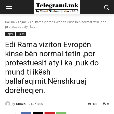
Ballina
Lajme
Edi Rama viziton Evropën kinse bën normalitetin ,por
protestuesit aty i ka...
Lajme
Rajon
Edi Rama viziton Evropën
kinse bën normalitetin ,por
protestuesit aty i ka ,nuk do
mund ti ikësh
ballafaqimit.Nënshkruaj
dorëheqjen.
By
admin
01.07.2026
106
0