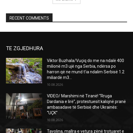
RECENT COMMENTS
TE ZGJEDHURA
Viktor Buzhala/Vuçiq do me na ndalë 400
milionë m3 ujë nga Serbia, ndërsa po
harron që ne mund t’ia ndalim Serbisë 1.2
miliardë m3...
10.08.2026
VIDEO/ Marshimi në Tiranë! “Rruga
Dardania e lirë”, protestuesit kalojnë pranë
ambasadave të Serbisë dhe Ukrainës:
“UÇK”
10.08.2026
Tavolina, mallra e vetura zënë trotuaret e