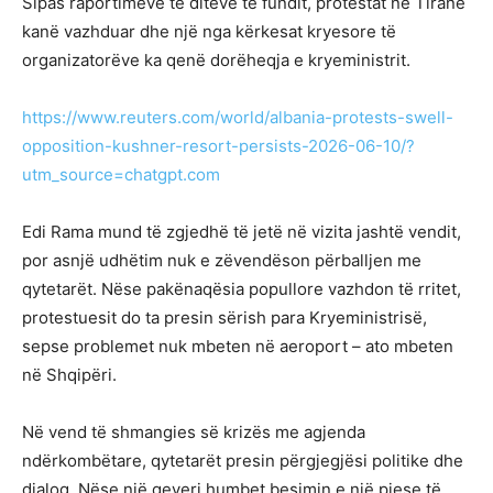
Sipas raportimeve të ditëve të fundit, protestat në Tiranë
kanë vazhduar dhe një nga kërkesat kryesore të
organizatorëve ka qenë dorëheqja e kryeministrit.
https://www.reuters.com/world/albania-protests-swell-
opposition-kushner-resort-persists-2026-06-10/?
utm_source=chatgpt.com
Edi Rama mund të zgjedhë të jetë në vizita jashtë vendit,
por asnjë udhëtim nuk e zëvendëson përballjen me
qytetarët. Nëse pakënaqësia popullore vazhdon të rritet,
protestuesit do ta presin sërish para Kryeministrisë,
sepse problemet nuk mbeten në aeroport – ato mbeten
në Shqipëri.
Në vend të shmangies së krizës me agjenda
ndërkombëtare, qytetarët presin përgjegjësi politike dhe
dialog. Nëse një qeveri humbet besimin e një pjese të