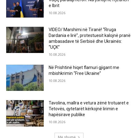
e Ibrit
10.08.2026
VIDEO/ Marshimi në Tiranë! “Rruga
Dardania e lirë”, protestuesit kalojnë pranë
ambasadave të Serbisë dhe Ukrainës:
“UÇK”
10.08.2026
Në Prishtinë hiqet flamuri gjigant me
mbishkrimin “Free Ukraine”
10.08.2026
Tavolina, mallra e vetura zënë trotuaret e
Tetovës, qytetarët kërkojnë lirimin e
hapësirave publike
10.08.2026
Më shumë