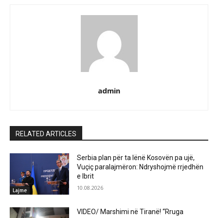
admin
RELATED ARTICLES
Serbia plan për ta lënë Kosovën pa ujë,
Vuçiç paralajmëron: Ndryshojmë rrjedhën
e Ibrit
10.08.2026
Lajme
VIDEO/ Marshimi në Tiranë! “Rruga