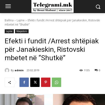
Ballina
Lajme
Efekti i fundit /Arrest shtëpiak për Janakieskin, Ristovski
mbetet në “Shutkë”
Lajme
Maqedoni
Efekti i fundit /Arrest shtëpiak
për Janakieskin, Ristovski
mbetet në “Shutkë”
By
admin
23.02.2019
1135
0