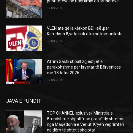
prioriteteve në ndërtimin e korridoreve
07.08.2026
VLEN atë që ia kërkon BDI -së ,për
Korridorin 8,vetë nuk e ka në komunikatë…
07.08.2026
Afrim Gashi shpall zgjedhjet e
parakohshme për kryetar të Bërvenicës
më 18 tetor 2026.
07.08.2026
JAVA E FUNDIT
TOP CHANNEL-exlusive/ Ministria e
Brendshme shpall “non grata” dy shtetas
nga Maqedonia e Veriut: Kryen veprimtari
në dëm të shtetit shqiptar