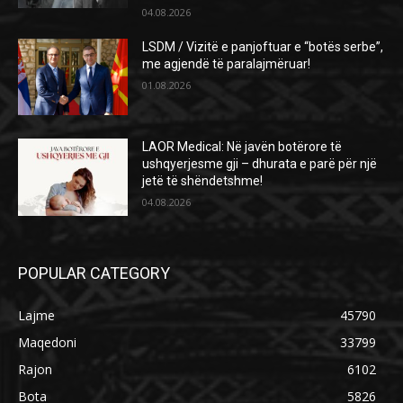
04.08.2026
LSDM / Vizitë e panjoftuar e “botës serbe”,
me agjendë të paralajmëruar!
01.08.2026
LAOR Medical: Në javën botërore të
ushqyerjesme gji – dhurata e parë për një
jetë të shëndetshme!
04.08.2026
POPULAR CATEGORY
Lajme
45790
Maqedoni
33799
Rajon
6102
Bota
5826