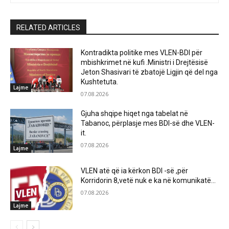
RELATED ARTICLES
Kontradikta politike mes VLEN-BDI për
mbishkrimet në kufi .Ministri i Drejtësisë
Jeton Shasivari të zbatojë Ligjin që del nga
Kushtetuta.
Lajme
07.08.2026
Gjuha shqipe hiqet nga tabelat në
Tabanoc, përplasje mes BDI-së dhe VLEN-
it.
07.08.2026
Lajme
VLEN atë që ia kërkon BDI -së ,për
Korridorin 8,vetë nuk e ka në komunikatë…
07.08.2026
Lajme