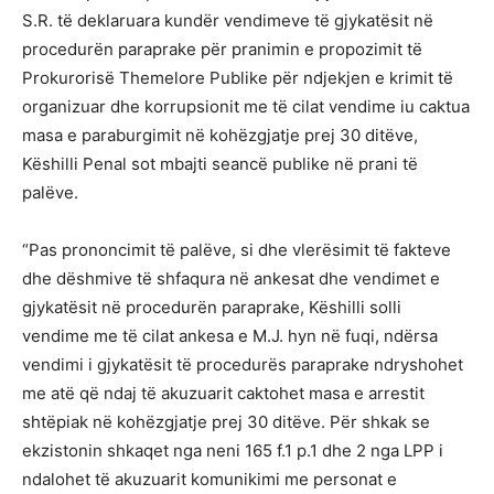
S.R. të deklaruara kundër vendimeve të gjykatësit në
procedurën paraprake për pranimin e propozimit të
Prokurorisë Themelore Publike për ndjekjen e krimit të
organizuar dhe korrupsionit me të cilat vendime iu caktua
masa e paraburgimit në kohëzgjatje prej 30 ditëve,
Këshilli Penal sot mbajti seancë publike në prani të
palëve.
“Pas prononcimit të palëve, si dhe vlerësimit të fakteve
dhe dëshmive të shfaqura në ankesat dhe vendimet e
gjykatësit në procedurën paraprake, Këshilli solli
vendime me të cilat ankesa e M.J. hyn në fuqi, ndërsa
vendimi i gjykatësit të procedurës paraprake ndryshohet
me atë që ndaj të akuzuarit caktohet masa e arrestit
shtëpiak në kohëzgjatje prej 30 ditëve. Për shkak se
ekzistonin shkaqet nga neni 165 f.1 p.1 dhe 2 nga LPP i
ndalohet të akuzuarit komunikimi me personat e