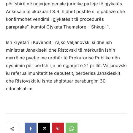
përfshirë në ngjarjen penale juridike pa leje të gjykatës.
Ankesa e të akuzuarit S.R. hidhet poshtë si e pabazë dhe
konfirmohet vendimi i gjykatësit të procedurës
paraprake”, kumtoi Gjykata Themelore – Shkupi 1.
Ish kryetari i Kuvendit Trajko Veljanovski si dhe ish
ministrat Janakiseki dhe Ristovski të mërkurën ishin
marrë në pyetje me urdhër të Prokurorisë Publike nën
dyshimin për përfshirje në ngjarjet e 21 prillit. Veljanovski
iu referua imunitetit të deputetit, përderisa Janakieskit
dhe Ristovskit iu ishte shqiptuar paraburgim 30
ditor.alsat-m