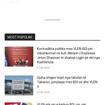
- Advertisment -
MOST POPULAR
Kontradikta politike mes VLEN-BDI për
mbishkrimet në kufi .Ministri i Drejtësisë
Jeton Shasivari të zbatojë Ligjin që del nga
Kushtetuta.
07.08.2026
Gjuha shqipe hiqet nga tabelat në
Tabanoc, përplasje mes BDI-së dhe VLEN-
it.
07.08.2026
VLEN atë që ia kërkon BDI -së ,për