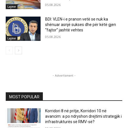
05.08.2026
Lajme
BDI: VLEN-i e pranon vetë se nuk ka
shënuar asnjë sukses dhe për këtë gjen
“fajtor” jashtë vehtes
05.08.2026
Lajme
- Advertisment -
MOST POPULAR
Korridori 8 në pritje, Korridori 10 në
avancim: a po ndryshon drejtimi strategjik i
infrastrukturës së RMV-së?