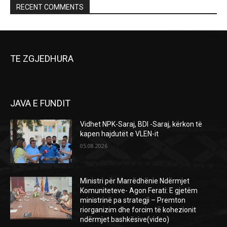
RECENT COMMENTS
TE ZGJEDHURA
JAVA E FUNDIT
Vidhet NPK-Saraj, BDI -Saraj, kërkon të
kapen hajdutët e VLEN-it
05.08.2026
Ministri për Marrëdhënie Ndërmjet
Komuniteteve- Agon Ferati: E gjetëm
ministrinë pa strategji – Premton
riorganizim dhe forcim të kohezionit
ndërmjet bashkësive(video)