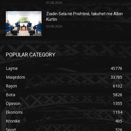
01.08.2026
Ziadin Sela në Prishtinë, takohet me Albin
Kurtin
03.08.2026
POPULAR CATEGORY
Lajme
45776
Maqedoni
33785
Rajon
6102
Bota
5826
Opinion
1355
Ekonomi
1194
Kronikë
405
Sport
326