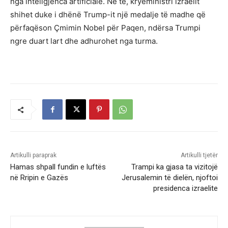
nga inteligjenca artificiale. Në të, kryeministri izraelit
shihet duke i dhënë Trump-it një medalje të madhe që
përfaqëson Çmimin Nobel për Paqen, ndërsa Trumpi
ngre duart lart dhe adhurohet nga turma.
Artikulli paraprak
Artikulli tjetër
Hamas shpall fundin e luftës
Trampi ka gjasa ta vizitojë
në Rripin e Gazës
Jerusalemin të dielën, njoftoi
presidenca izraelite