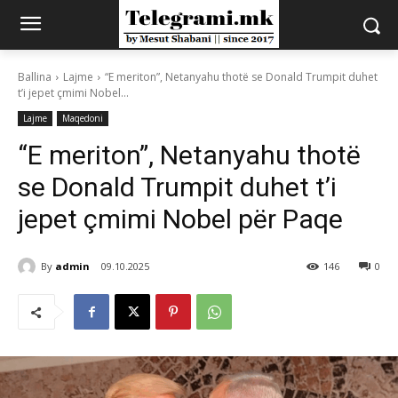
Ballina
Lajme
“E meriton”, Netanyahu thotë se Donald Trumpit duhet
t’i jepet çmimi Nobel...
Lajme
Maqedoni
“E meriton”, Netanyahu thotë
se Donald Trumpit duhet t’i
jepet çmimi Nobel për Paqe
By
admin
09.10.2025
146
0