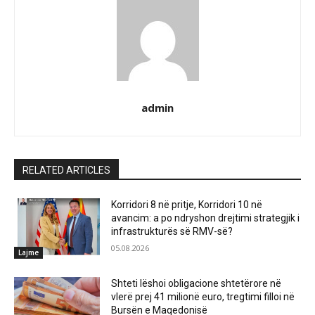
admin
RELATED ARTICLES
Korridori 8 në pritje, Korridori 10 në
avancim: a po ndryshon drejtimi strategjik i
infrastrukturës së RMV-së?
05.08.2026
Lajme
Shteti lëshoi obligacione shtetërore në
vlerë prej 41 milionë euro, tregtimi filloi në
Bursën e Maqedonisë