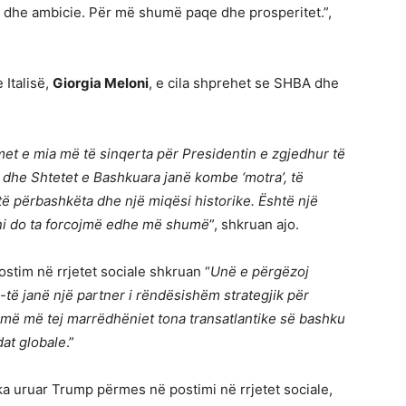
t dhe ambicie. Për më shumë paqe dhe prosperitet.”,
 Italisë,
Giorgia Meloni
, e cila shprehet se SHBA dhe
met e mia më të sinqerta për Presidentin e zgjedhur të
 dhe Shtetet e Bashkuara janë kombe ‘motra’, të
të përbashkëta dhe një miqësi historike. Është një
 tani do ta forcojmë edhe më shumë
”, shkruan ajo.
postim në rrjetet sociale shkruan “
Unë e përgëzoj
ë janë një partner i rëndësishëm strategjik për
jmë më tej marrëdhëniet tona transatlantike së bashku
at globale
.”
 ka uruar Trump përmes në postimi në rrjetet sociale,