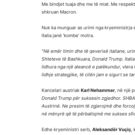
Me bindjet tuaja dhe me të miat. Me respek
shkruan Macron.
Nuk ka munguar as urimi nga kryeministrja e
Italia janë ‘kombe’ motra.
“
Në emër timin dhe të qeverisë italiane, uri
Shteteve të Bashkuara, Donald Trump. Italia
lidhura nga një aleancë e palëkundur, vlera 
lidhje strategjike, të cilën jam e sigurt se
Kancelari austriak
Karl Nehammer
, në një 
Donald Trump për suksesin zgjedhor. SHBA-t
Austrinë. Ne presim të zgjerojmë dhe forco
në mënyrë që të përballojmë me sukses sfid
Edhe kryeministri serb,
Aleksandër Vuçiç
,