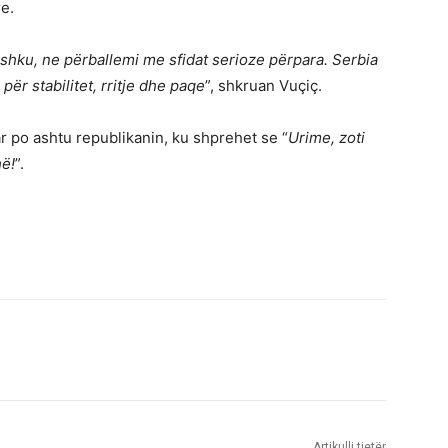
e.
shku, ne përballemi me sfidat serioze përpara. Serbia
r stabilitet, rritje dhe paqe
”, shkruan Vuçiç.
r po ashtu republikanin, ku shprehet se “
Urime, zoti
hë!
”.
Artikulli tjetër