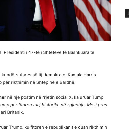
i Presidenti i 47-të i Shteteve të Bashkuara të
j kundërshtares së tij demokrate, Kamala Harris.
 për rikthimin në Shtëpinë e Bardhë.
mer
në një postim në rrjetin social X, ka uruar Tump.
ump për fitoren tuaj historike në zgjedhje. Mezi pres
deri Britanik.
uruar Trump, ku fitoren e republikanit e quan rikthimin