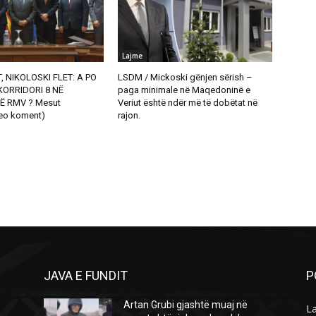
Lajme
, NIKOLOSKI FLET: A PO
LSDM / Mickoski gënjen sërish –
ORRIDORI 8 NË
paga minimale në Maqedoninë e
Ë RMV ? Mesut
Veriut është ndër më të dobëtat në
eo koment)
rajon.
JAVA E FUNDIT
P
Artan Grubi gjashtë muaj në
L