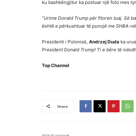
ku bashkëngjitur ka postuar një foto mes tyr
“
Urime Donald Trump për fitoren tuaj. Së ba
është e përkushtuar të punojë me SHBA-në pë
Presidenti i Polonisë,
Andrzej Duda
ka urua
President Donald Trump! Ti e bëre të ndod
Top Channel
Share
Artikulli paraprak