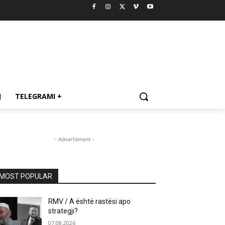
J
TELEGRAMI +
- Advertisment -
MOST POPULAR
RMV / A është rastësi apo
strategji?
07.08.2026