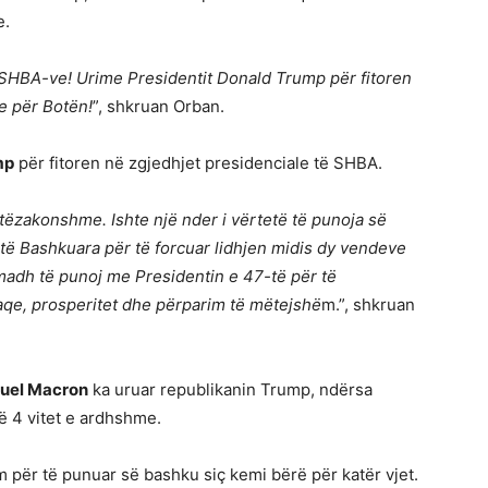
e.
ë SHBA-ve! Urime Presidentit Donald Trump për fitoren
e për Botën!
”, shkruan Orban.
mp
për fitoren në zgjedhjet presidenciale të SHBA.
tëzakonshme. Ishte një nder i vërtetë të punoja së
të Bashkuara për të forcuar lidhjen midis dy vendeve
madh të punoj me Presidentin e 47-të për të
aqe, prosperitet dhe përparim të mëtejshë
m.”, shkruan
el Macron
ka uruar republikanin Trump, ndërsa
ë 4 vitet e ardhshme.
për të punuar së bashku siç kemi bërë për katër vjet.