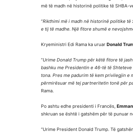
më të madh në historinë politike të SHBA-v
“
Rikthimi më i madh në historinë politike t
e tij të madhe. Një fitore shumë e nevojshm
Kryeministri Edi Rama ka uruar
Donald Tru
“
Urime Donald Trump për këtë fitore të jash
bashku me Presidentin e 46-të të Shteteve 
tona. Pres me padurim të kem privilegjin e 
përmirësuar më tej partneritetin tonë për p
Rama.
Po ashtu edhe presidenti i Francës,
Emmanu
shkruan se është i gatshëm për të punuar n
“Urime President Donald Trump. Të gatshëm 