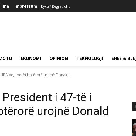
llina
Impressum
Kycu / Regjistrohu
MOTO
EKONOMI
OPINION
TEKNOLOGJI
SHES & BLE
i SHBA-ve, liderët botërorë urojnë Donald...
 President i 47-të i
otërorë urojnë Donald