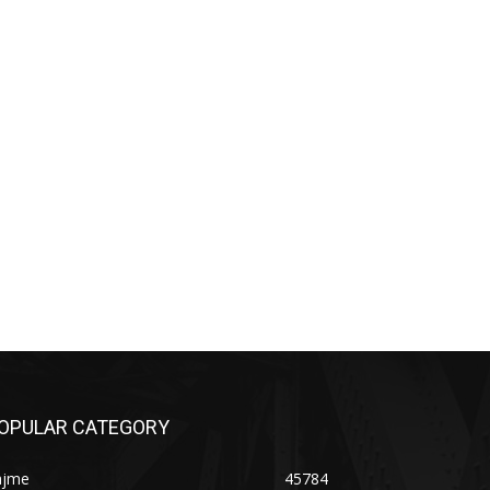
OPULAR CATEGORY
ajme
45784