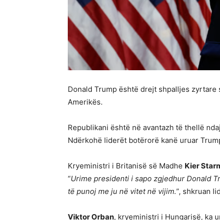
Donald Trump është drejt shpalljes zyrtare s
Amerikës.
Republikani është në avantazh të thellë nda
Ndërkohë liderët botërorë kanë uruar Trump
Kryeministri i Britanisë së Madhe
Kier Star
“
Urime presidenti i sapo zgjedhur Donald Tr
të punoj me ju në vitet në vijim.
”, shkruan li
Viktor Orban
, kryeministri i Hungarisë, ka 