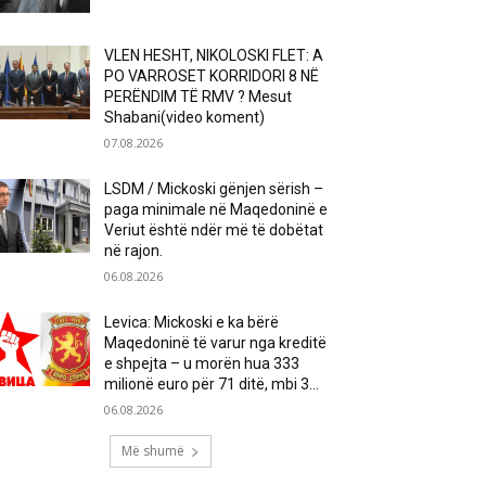
VLEN HESHT, NIKOLOSKI FLET: A
PO VARROSET KORRIDORI 8 NË
PERËNDIM TË RMV ? Mesut
Shabani(video koment)
07.08.2026
LSDM / Mickoski gënjen sërish –
paga minimale në Maqedoninë e
Veriut është ndër më të dobëtat
në rajon.
06.08.2026
Levica: Mickoski e ka bërë
Maqedoninë të varur nga kreditë
e shpejta – u morën hua 333
milionë euro për 71 ditë, mbi 3...
06.08.2026
Më shumë