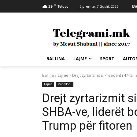
C
Ba
E premte, 7 Gusht, 2026
29
Tetovo
BALLINA
LAJME
SPORT
AUTO
Ballina
Lajme
Drejt zyrtarizmit si President i 47-të 
Lajme
Maqedoni
Drejt zyrtarizmit si
SHBA-ve, liderët b
Trump për fitoren