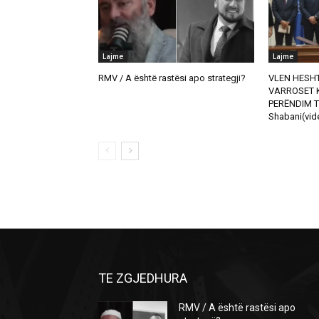
Lajme
Lajme
RMV / A është rastësi apo strategji?
VLEN HESHT
VARROSET K
PERËNDIM T
Shabani(vid
TE ZGJEDHURA
RMV / A është rastësi apo