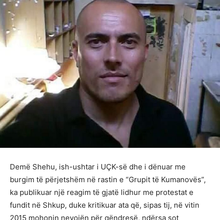
Demë Shehu, ish-ushtar i UÇK-së dhe i dënuar me
burgim të përjetshëm në rastin e “Grupit të Kumanovës”,
ka publikuar një reagim të gjatë lidhur me protestat e
fundit në Shkup, duke kritikuar ata që, sipas tij, në vitin
2015 mohonin nevojën për qëndresë, ndërsa sot