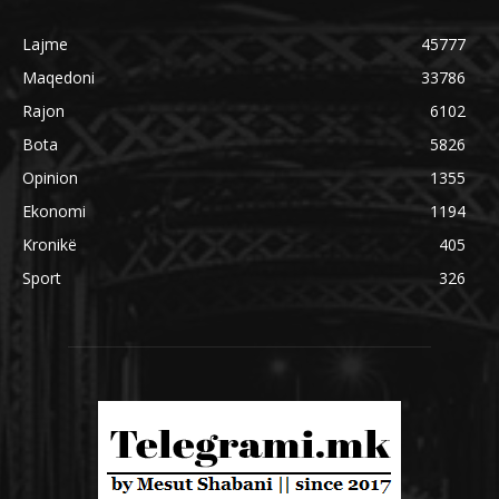
Lajme
45777
Maqedoni
33786
Rajon
6102
Bota
5826
Opinion
1355
Ekonomi
1194
Kronikë
405
Sport
326