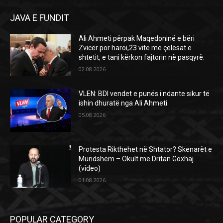
JAVA E FUNDIT
Ali Ahmeti përpak Maqedoninë e bëri
Zvicër por haroi,23 vite me çelësat e
shtetit, e tani kërkon fajtorin në pasqyrë.
02.08.2026
VLEN: BDI vendet e punës i ndante sikur të
ishin dhuratë nga Ali Ahmeti
05.08.2026
Protesta Rikthehet në Shtator? Skenarët e
Mundshëm – Okult me Dritan Goxhaj
(video)
01.08.2026
POPULAR CATEGORY