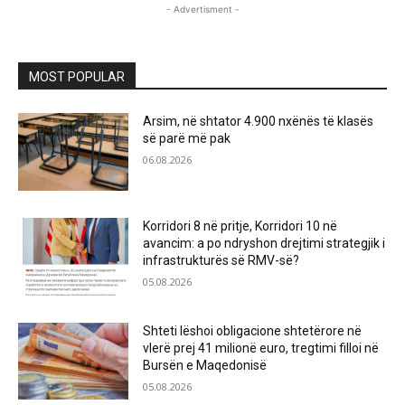
- Advertisment -
MOST POPULAR
Arsim, në shtator 4.900 nxënës të klasës
së parë më pak
06.08.2026
Korridori 8 në pritje, Korridori 10 në
avancim: a po ndryshon drejtimi strategjik i
infrastrukturës së RMV-së?
05.08.2026
Shteti lëshoi obligacione shtetërore në
vlerë prej 41 milionë euro, tregtimi filloi në
Bursën e Maqedonisë
05.08.2026