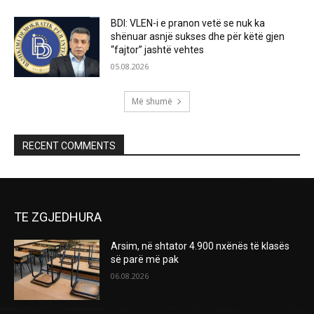
BDI: VLEN-i e pranon vetë se nuk ka
shënuar asnjë sukses dhe për këtë gjen
“fajtor” jashtë vehtes
05.08.2026
Më shumë
RECENT COMMENTS
TE ZGJEDHURA
Arsim, në shtator 4.900 nxënës të klasës
së parë më pak
06.08.2026