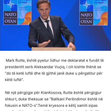
Mark Rutte, është pyetur lidhur me deklaratat e fundit të
presidentit serb Aleksandar Vuçiq, i cili kishte thënë se
“do të ketë luftë dhe të gjithë janë duke u përgatitur për
këtë luftë”.
Në një përgjigje për KlanKosova, Rutte është përgjigjur
shkurt, duke theksuar se “Ballkani Perëndimor është në
fokusin e NATO-s”.Temë kryesore e këtij samiti sipas