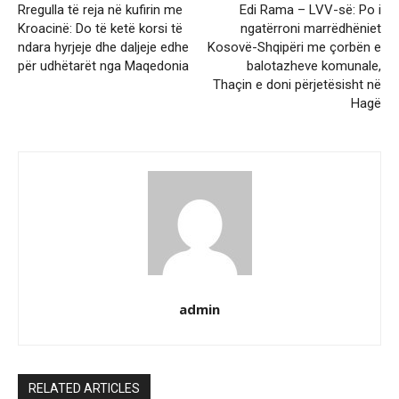
Rregulla të reja në kufirin me
Edi Rama – LVV-së: Po i
Kroacinë: Do të ketë korsi të
ngatërroni marrëdhëniet
ndara hyrjeje dhe daljeje edhe
Kosovë-Shqipëri me çorbën e
për udhëtarët nga Maqedonia
balotazheve komunale,
Thaçin e doni përjetësisht në
Hagë
admin
RELATED ARTICLES