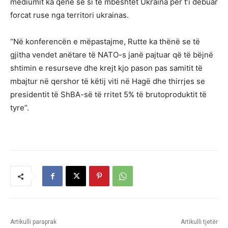
mediumit ka qenë se si të mbështet Ukraina për t’i dëbuar
forcat ruse nga territori ukrainas.
“Në konferencën e mëpastajme, Rutte ka thënë se të
gjitha vendet anëtare të NATO-s janë pajtuar që të bëjnë
shtimin e resurseve dhe krejt kjo pason pas samitit të
mbajtur në qershor të këtij viti në Hagë dhe thirrjes se
presidentit të ShBA-së të rritet 5% të brutoproduktit të
tyre”.
Artikulli paraprak
Artikulli tjetër