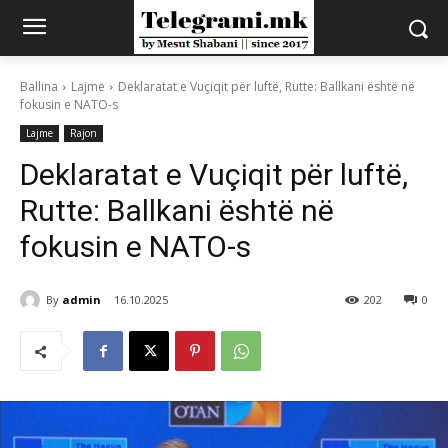
Ballina
Lajme
Deklaratat e Vuçiqit për luftë, Rutte: Ballkani është në
fokusin e NATO-s
Lajme
Rajon
Deklaratat e Vuçiqit për luftë,
Rutte: Ballkani është në
fokusin e NATO-s
By
admin
16.10.2025
202
0