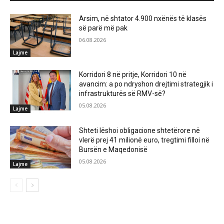
Arsim, në shtator 4.900 nxënës të klasës
së parë më pak
06.08.2026
Lajme
Korridori 8 në pritje, Korridori 10 në
avancim: a po ndryshon drejtimi strategjik i
infrastrukturës së RMV-së?
05.08.2026
Lajme
Shteti lëshoi obligacione shtetërore në
vlerë prej 41 milionë euro, tregtimi filloi në
Bursën e Maqedonisë
05.08.2026
Lajme