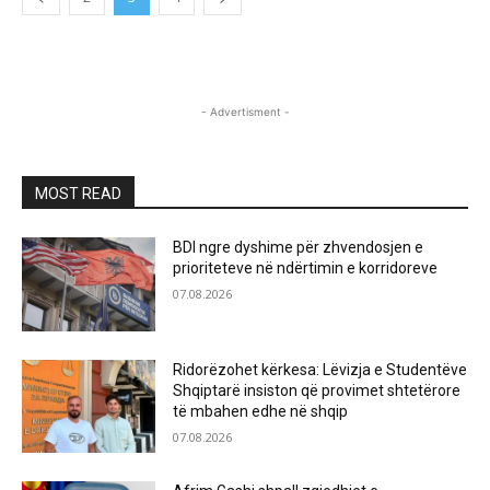
- Advertisment -
MOST READ
BDI ngre dyshime për zhvendosjen e
prioriteteve në ndërtimin e korridoreve
07.08.2026
Ridorëzohet kërkesa: Lëvizja e Studentëve
Shqiptarë insiston që provimet shtetërore
të mbahen edhe në shqip
07.08.2026