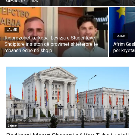
admin
-
07.08.2026
LAJME
LAJME
Ridorëzohet kërkesa: Lëvizja e Studentëve
Shqiptarë insiston që provimet shtetërore të
Afrim Gas
mbahen edhe në shqip
për kryeta
Lajme