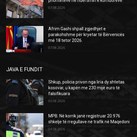
prioriteteve në ndërtimin e korridoreve
07.08.2026
Afrim Gashi shpall zgjedhjet e
parakohshme për kryetar të Bërvenicës
më 18 tetor 2026.
07.08.2026
JAVA E FUNDIT
Shkup, policia privon nga liria dy shtetas
kosovar, u kapën me 230 mijë euro të
falsifikuara
05.08.2026
MPB: Në korrik janë regjistruar 20.976
shkelje të rregullave në trafik në Maqedoni
04.08.2026