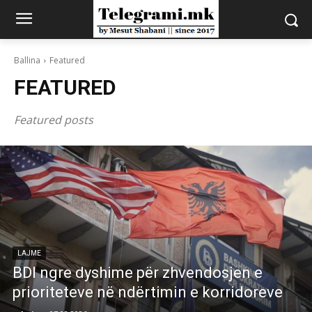
Ballina
Featured
FEATURED
Featured posts
LAJME
BDI ngre dyshime për zhvendosjen e
prioriteteve në ndërtimin e korridoreve