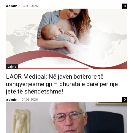
admin
-
04.08.2026
0
Lajme
LAOR Medical: Në javën botërore të
ushqyerjesme gji – dhurata e parë për një
jetë të shëndetshme!
admin
-
04.08.2026
0