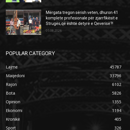
Mërgata tregon sërish veten, dhuron 41
komplete profesionale për zjarrfikësit e
Strugës,që është detyrë e Qeverisë?!
05.08.2026
POPULAR CATEGORY
Lajme
45787
Maqedoni
33796
Rajon
6102
Bota
5826
Opinion
1355
Ekonomi
1194
Kronikë
405
Sport
326