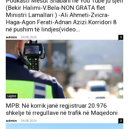
Podkasti Mesut Shabani në You Tube ju sjell
(Bekir Halimi-V.Bela-NON GRATA flet
Ministri Lamallari ) -Ali Ahmeti-Zvicra-
Haga-Agon Ferati-Adnan Azizi.Korridori 8
në pushim të lindjes(video...
admin
-
04.08.2026
0
Lajme
MPB: Në korrik janë regjistruar 20.976
shkelje të rregullave në trafik në Maqedoni
admin
-
04.08.2026
0