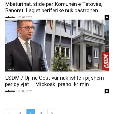
Mbeturinat, sfidë për Komunën e Tetovës,
Banorët: Lagjet periferike nuk pastrohen
admin
-
03.08.2026
0
Lajme
LSDM / Uji në Gostivar nuk ishte i pijshëm
për dy vjet – Mickoski pranoi krimin
admin
-
03.08.2026
0
2
3
4