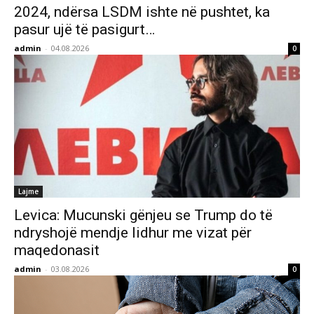
2024, ndërsa LSDM ishte në pushtet, ka
pasur ujë të pasigurt…
admin
-
04.08.2026
0
Lajme
Levica: Mucunski gënjeu se Trump do të
ndryshojë mendje lidhur me vizat për
maqedonasit
admin
-
03.08.2026
0