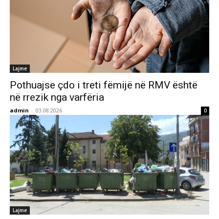
Lajme
Pothuajse çdo i treti fëmijë në RMV është
në rrezik nga varfëria
admin
-
03.08.2026
0
Lajme