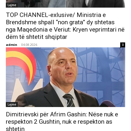
Lajme
TOP CHANNEL-exlusive/ Ministria e
Brendshme shpall “non grata” dy shtetas
nga Maqedonia e Veriut: Kryen veprimtari në
dëm të shtetit shqiptar
admin
-
04.08.2026
0
Lajme
Dimitrievski për Afrim Gashin: Nëse nuk e
respekton 2 Gushtin, nuk e respekton as
shtetin