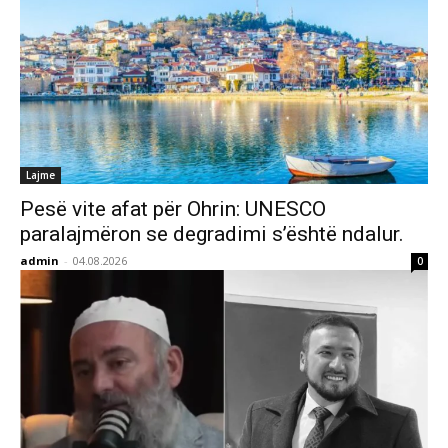
Lajme
Pesë vite afat për Ohrin: UNESCO
paralajmëron se degradimi s’është ndalur.
admin
-
04.08.2026
0