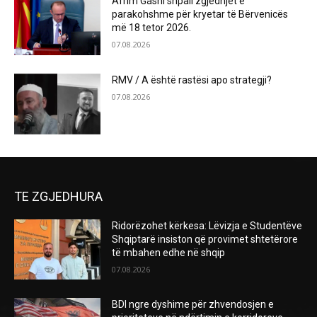
Afrim Gashi shpall zgjedhjet e
parakohshme për kryetar të Bërvenicës
më 18 tetor 2026.
07.08.2026
RMV / A është rastësi apo strategji?
07.08.2026
TE ZGJEDHURA
Ridorëzohet kërkesa: Lëvizja e Studentëve
Shqiptarë insiston që provimet shtetërore
të mbahen edhe në shqip
07.08.2026
BDI ngre dyshime për zhvendosjen e