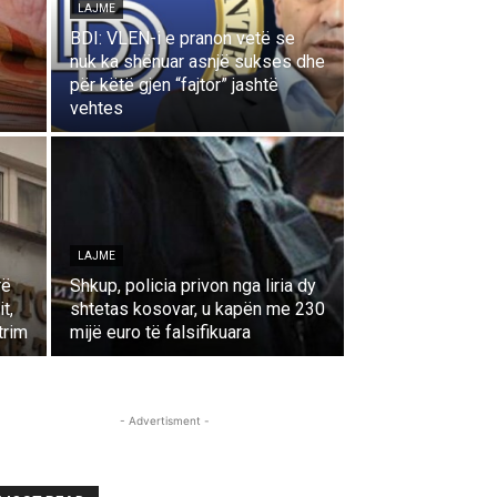
LAJME
BDI: VLEN-i e pranon vetë se
nuk ka shënuar asnjë sukses dhe
për këtë gjen “fajtor” jashtë
vehtes
LAJME
rë
Shkup, policia privon nga liria dy
t,
shtetas kosovar, u kapën me 230
trim
mijë euro të falsifikuara
- Advertisment -