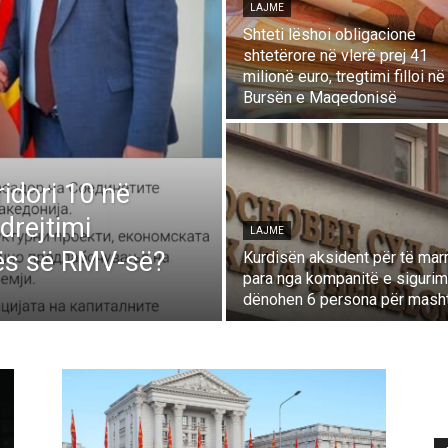
LAJME
Shteti lëshoi obligacione
shtetërore në vlerë prej 41
milionë euro, tregtimi filloi në
Bursën e Maqedonisë
ridori 10 në
drejtimi
LAJME
urës së RMV-së?
Kurdisën aksident për të mar
para nga kompanitë e sigurimi
dënohen 6 persona për mash