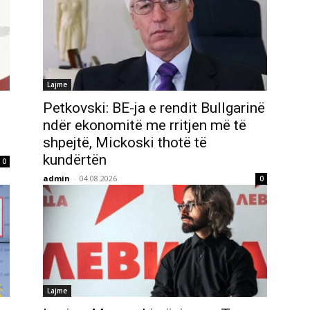
Lajme
Petkovski: BE-ja e rendit Bullgarinë
ndër ekonomitë me rritjen më të
shpejtë, Mickoski thotë të
kundërtën
0
admin
-
04.08.2026
0
Lajme