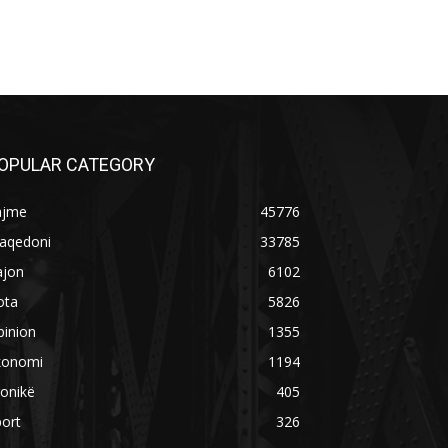
OPULAR CATEGORY
ajme
45776
aqedoni
33785
ajon
6102
ota
5826
pinion
1355
konomi
1194
onikë
405
ort
326