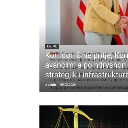
LAJME
Korridori 8 në pritje, Kor
avancim: a po ndryshon 
strategjik i infrastrukt
admin
-
05.08.2026