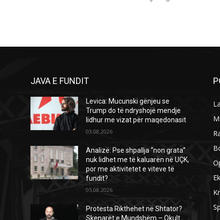
JAVA E FUNDIT
P
Levica: Mucunski gënjeu se
L
Trump do të ndryshojë mendje
M
lidhur me vizat për maqedonasit
03.08.2026
R
B
Analizë: Pse shpallja “non grata”
nuk lidhet me të kaluarën në UÇK,
O
por me aktivitetet e viteve të
E
fundit?
05.08.2026
Kr
Sp
Protesta Rikthehet në Shtator?
Skenarët e Mundshëm – Okult