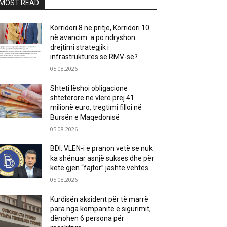
MOST READ
Korridori 8 në pritje, Korridori 10
në avancim: a po ndryshon
drejtimi strategjik i
infrastrukturës së RMV-së?
05.08.2026
Shteti lëshoi obligacione
shtetërore në vlerë prej 41
milionë euro, tregtimi filloi në
Bursën e Maqedonisë
05.08.2026
BDI: VLEN-i e pranon vetë se nuk
ka shënuar asnjë sukses dhe për
këtë gjen “fajtor” jashtë vehtes
05.08.2026
Kurdisën aksident për të marrë
para nga kompanitë e sigurimit,
dënohen 6 persona për