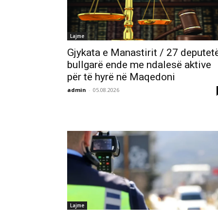
Lajme
Gjykata e Manastirit / 27 deputet
bullgarë ende me ndalesë aktive
për të hyrë në Maqedoni
admin
-
05.08.2026
Lajme