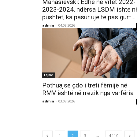
Manasievski: Edhe në vitet 2022-
2023-2024, ndërsa LSDM ishte n
pushtet, ka pasur ujë të pasigurt…
admin
-
04.08.2026
Lajme
Pothuajse çdo i treti fëmijë në
RMV është në rrezik nga varfëria
admin
-
03.08.2026
...
1
2
3
4 110