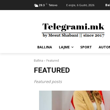
C
Ba
E enjte, 6 Gusht, 2026
29.3
Tetovo
BALLINA
LAJME
SPORT
AUTO
Ballina
Featured
FEATURED
Featured posts