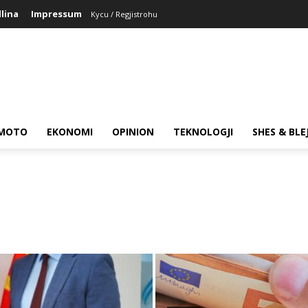
llina
Impressum
Kycu / Regjistrohu
MOTO
EKONOMI
OPINION
TEKNOLOGJI
SHES & BLE