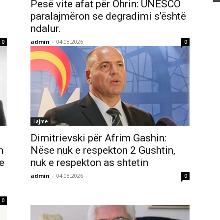
Pesë vite afat për Ohrin: UNESCO
paralajmëron se degradimi s’është
ndalur.
admin
-
04.08.2026
0
0
Lajme
Dimitrievski për Afrim Gashin:
n
Nëse nuk e respekton 2 Gushtin,
e
nuk e respekton as shtetin
ë
admin
-
04.08.2026
0
0