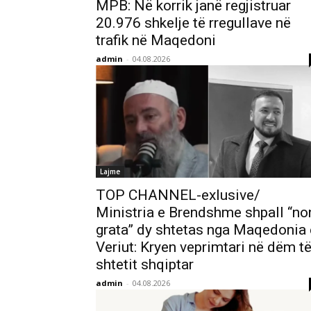
MPB: Në korrik janë regjistruar
20.976 shkelje të rregullave në
trafik në Maqedoni
admin
-
04.08.2026
Lajme
TOP CHANNEL-exlusive/
Ministria e Brendshme shpall “no
grata” dy shtetas nga Maqedonia 
Veriut: Kryen veprimtari në dëm t
shtetit shqiptar
admin
-
04.08.2026