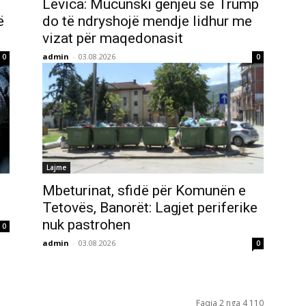
Levica: Mucunski gënjeu se Trump
ë
do të ndryshojë mendje lidhur me
vizat për maqedonasit
admin
-
03.08.2026
0
0
Lajme
Mbeturinat, sfidë për Komunën e
Tetovës, Banorët: Lagjet periferike
nuk pastrohen
0
admin
-
03.08.2026
0
Faqja 2 nga 4 110