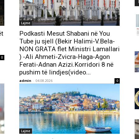
Lajme
ët
Podkasti Mesut Shabani në You
Tube ju sjell (Bekir Halimi-V.Bela-
NON GRATA flet Ministri Lamallari
) -Ali Ahmeti-Zvicra-Haga-Agon
0
Ferati-Adnan Azizi.Korridori 8 në
pushim të lindjes(video...
admin
-
04.08.2026
0
Lajme