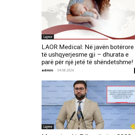
Lajme
LAOR Medical: Në javën botërore
të ushqyerjesme gji – dhurata e
parë për një jetë të shëndetshme!
admin
-
04.08.2026
Lajme