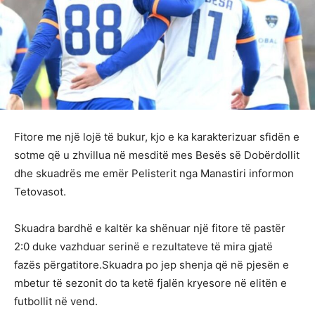
Fitore me një lojë të bukur, kjo e ka karakterizuar sfidën e
sotme që u zhvillua në mesditë mes Besës së Dobërdollit
dhe skuadrës me emër Pelisterit nga Manastiri informon
Tetovasot.
Skuadra bardhë e kaltër ka shënuar një fitore të pastër
2:0 duke vazhduar serinë e rezultateve të mira gjatë
fazës përgatitore.Skuadra po jep shenja që në pjesën e
mbetur të sezonit do ta ketë fjalën kryesore në elitën e
futbollit në vend.