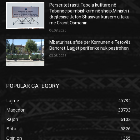
Përsëritet rasti: Tabela kufitare në
Tabanoc pa mbishkrim në shqip.Ministri i
drejtësisë Jeton Shasivari kursem u taku
me Granit Osmanin
06.08.2026
Mbeturinat, sfidë për Komunën e Tetovës,
Banorët: Lagjet periferike nuk pastrohen
03.08.2026
POPULAR CATEGORY
Lajme
45784
Maqedoni
33793
Rajon
6102
Bota
5826
Opinion
1355