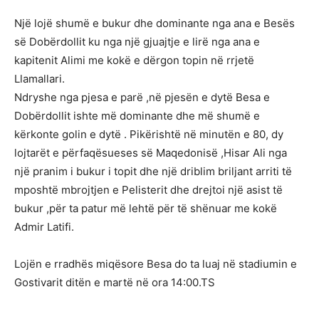
Një lojë shumë e bukur dhe dominante nga ana e Besës
së Dobërdollit ku nga një gjuajtje e lirë nga ana e
kapitenit Alimi me kokë e dërgon topin në rrjetë
Llamallari.
Ndryshe nga pjesa e parë ,në pjesën e dytë Besa e
Dobërdollit ishte më dominante dhe më shumë e
kërkonte golin e dytë . Pikërishtë në minutën e 80, dy
lojtarët e përfaqësueses së Maqedonisë ,Hisar Ali nga
një pranim i bukur i topit dhe një driblim briljant arriti të
mposhtë mbrojtjen e Pelisterit dhe drejtoi një asist të
bukur ,për ta patur më lehtë për të shënuar me kokë
Admir Latifi.
Lojën e rradhës miqësore Besa do ta luaj në stadiumin e
Gostivarit ditën e martë në ora 14:00.TS