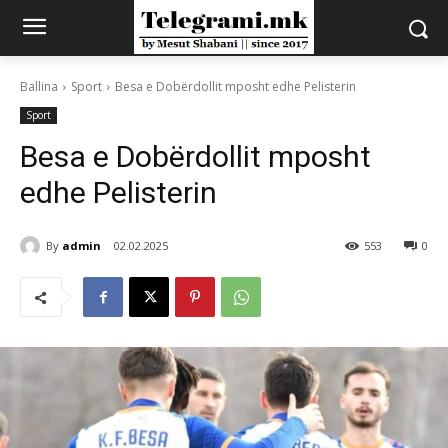
Ballina
Sport
Besa e Dobërdollit mposht edhe Pelisterin
Sport
Besa e Dobërdollit mposht
edhe Pelisterin
By
admin
02.02.2025
553
0