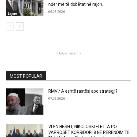
ndër më të dobëtat në rajon.
06.08.2026
Lajme
- Advertisment -
MOST POPULAR
RMV / A është rastësi apo strategji?
07.08.2026
VLEN HESHT, NIKOLOSKI FLET: A PO
VARROSET KORRIDORI 8 NË PERËNDIM TË