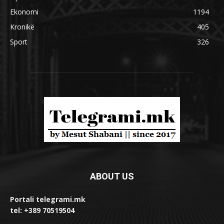
Ekonomi
1194
Kronikë
405
Sport
326
ABOUT US
Portali telegrami.mk
tel: +389 70519504