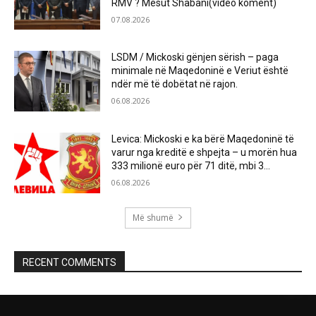
RMV ? Mesut Shabani(video koment)
07.08.2026
LSDM / Mickoski gënjen sërish – paga
minimale në Maqedoninë e Veriut është
ndër më të dobëtat në rajon.
06.08.2026
Levica: Mickoski e ka bërë Maqedoninë të
varur nga kreditë e shpejta – u morën hua
333 milionë euro për 71 ditë, mbi 3...
06.08.2026
Më shumë
RECENT COMMENTS