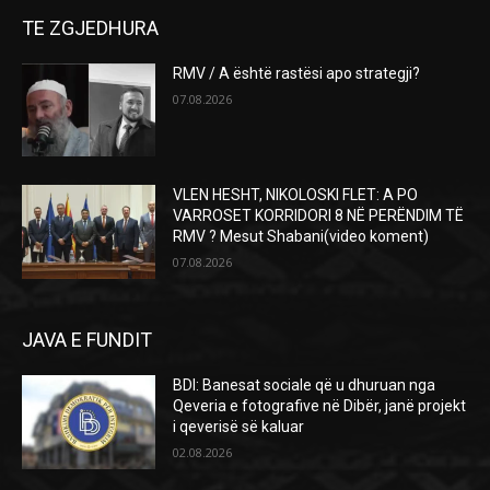
TE ZGJEDHURA
RMV / A është rastësi apo strategji?
07.08.2026
VLEN HESHT, NIKOLOSKI FLET: A PO
VARROSET KORRIDORI 8 NË PERËNDIM TË
RMV ? Mesut Shabani(video koment)
07.08.2026
JAVA E FUNDIT
BDI: Banesat sociale që u dhuruan nga
Qeveria e fotografive në Dibër, janë projekt
i qeverisë së kaluar
02.08.2026