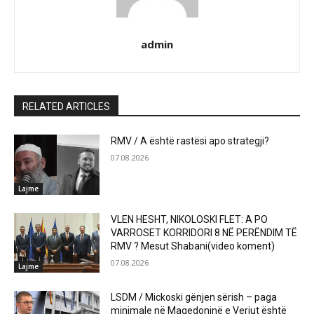
admin
RELATED ARTICLES
RMV / A është rastësi apo strategji?
07.08.2026
Lajme
VLEN HESHT, NIKOLOSKI FLET: A PO
VARROSET KORRIDORI 8 NË PERËNDIM TË
RMV ? Mesut Shabani(video koment)
07.08.2026
Lajme
LSDM / Mickoski gënjen sërish – paga
minimale në Maqedoninë e Veriut është