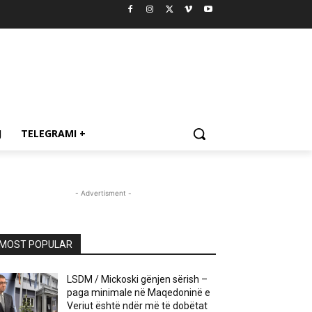
J
TELEGRAMI +
- Advertisment -
MOST POPULAR
LSDM / Mickoski gënjen sërish –
paga minimale në Maqedoninë e
Veriut është ndër më të dobëtat