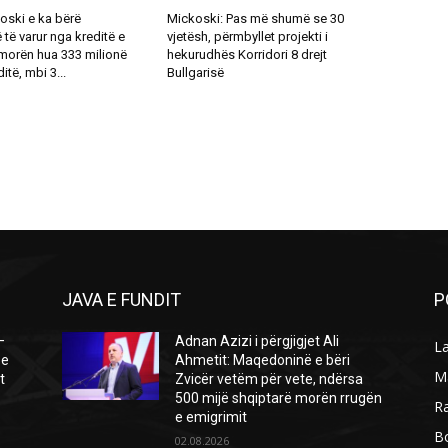
oski e ka bërë
Mickoski: Pas më shumë se 30
ë varur nga kreditë e
vjetësh, përmbyllet projekti i
 morën hua 333 milionë
hekurudhës Korridori 8 drejt
itë, mbi 3...
Bullgarisë
JAVA E FUNDIT
P
–
Adnan Azizi i përgjigjet Ali
L
 e
Ahmetit: Maqedoninë e bëri
M
t
Zvicër vetëm për vete, ndërsa
500 mijë shqiptarë morën rrugën
R
e emigrimit
B
02.08.2026