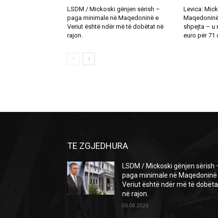
LSDM / Mickoski gënjen sërish –
Levica: Mick
paga minimale në Maqedoninë e
Maqedoninë t
Veriut është ndër më të dobëtat në
shpejta – u
rajon.
euro për 71 d
TE ZGJEDHURA
LSDM / Mickoski gënjen sërish 
paga minimale në Maqedoninë
Veriut është ndër më të dobëta
në rajon.
06.08.2026