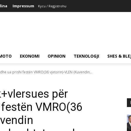
lina
Impressum
Kycu / Regjistrohu
MOTO
EKONOMI
OPINION
TEKNOLOGJI
SHES & BLE
dhe ua prishi festën VMRO(36 vjetorin)-VLEN (Kuvendin...
k+vlersues për
i festën VMRO(36
uvendin