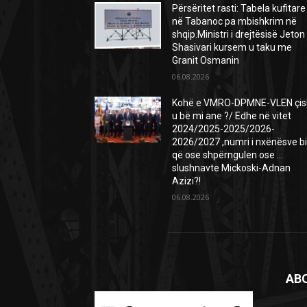
Përsëritet rasti: Tabela kufitare
në Tabanoc pa mbishkrim në
shqip.Ministri i drejtësisë Jeton
Shasivari kursem u taku me
Granit Osmanin
06.08.2026
Kohë e VMRO-DPMNE-VLEN çis
u bë mi ane ?/ Edhe në vitet
2024/2025-2025/2026-
2026/2027 ,numri i nxënësve b
që ose shpërngulen ose …
slushnavte Mickoski-Adnan
Azizi?!
06.08.2026
AB