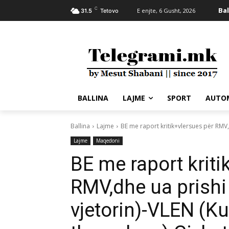
C
Bal
E enjte, 6 Gusht, 2026
31.5
Tetovo
BALLINA
LAJME
SPORT
AUTO
Ballina
Lajme
BE me raport kritik+vlersues për RMV,
Lajme
Maqedoni
BE me raport kriti
RMV,dhe ua prish
vjetorin)-VLEN (K