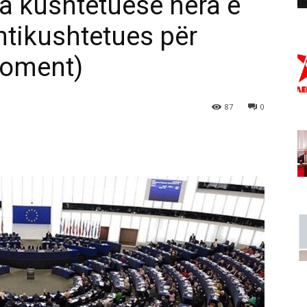
a kushtetuese hera e
tikushtetues për
koment)
87
0