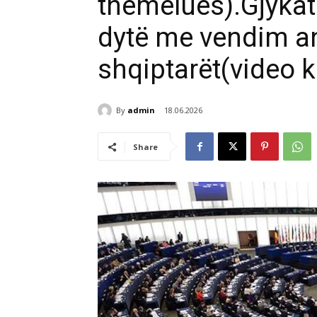
themelues).Gjykat
dytë me vendim an
shqiptarët(video 
By
admin
18.06.2026
Share