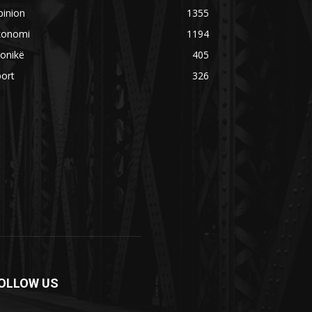
pinion
1355
konomi
1194
onikë
405
ort
326
OLLOW US