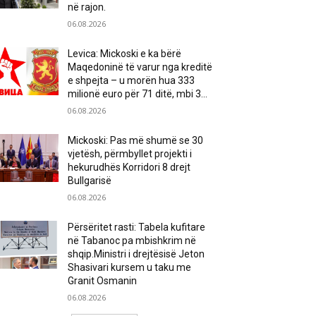
në rajon.
06.08.2026
Levica: Mickoski e ka bërë
Maqedoninë të varur nga kreditë
e shpejta – u morën hua 333
milionë euro për 71 ditë, mbi 3...
06.08.2026
Mickoski: Pas më shumë se 30
vjetësh, përmbyllet projekti i
hekurudhës Korridori 8 drejt
Bullgarisë
06.08.2026
Përsëritet rasti: Tabela kufitare
në Tabanoc pa mbishkrim në
shqip.Ministri i drejtësisë Jeton
Shasivari kursem u taku me
Granit Osmanin
06.08.2026