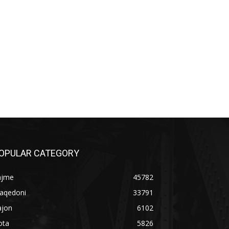
OPULAR CATEGORY
ajme
45782
aqedoni
33791
ajon
6102
ota
5826