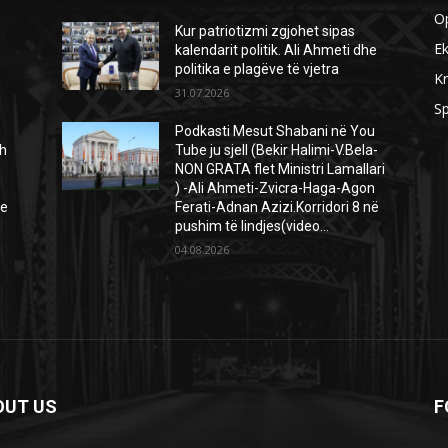
O
Kur patriotizmi zgjohet sipas
E
kalendarit politik. Ali Ahmeti dhe
politika e plagëve të vjetra
Kr
31.07.2026
Sp
Podkasti Mesut Shabani në You
h
Tube ju sjell (Bekir Halimi-V.Bela-
NON GRATA flet Ministri Lamallari
) -Ali Ahmeti-Zvicra-Haga-Agon
ie
Ferati-Adnan Azizi.Korridori 8 në
pushim të lindjes(video...
04.08.2026
OUT US
F