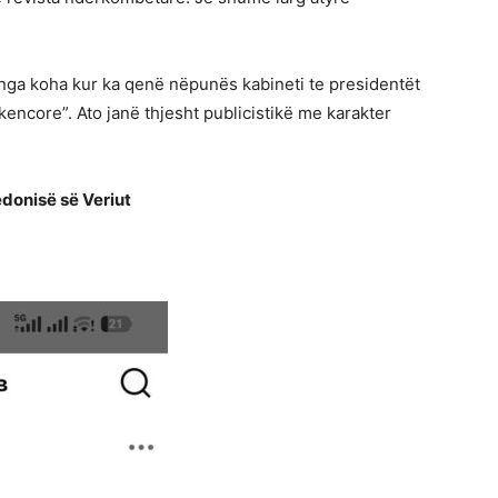
nga koha kur ka qenë nëpunës kabineti te presidentët
ncore”. Ato janë thjesht publicistikë me karakter
donisë së Veriut