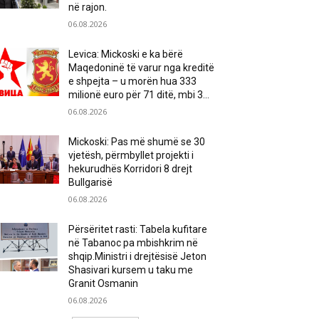
në rajon.
06.08.2026
Levica: Mickoski e ka bërë
Maqedoninë të varur nga kreditë
e shpejta – u morën hua 333
milionë euro për 71 ditë, mbi 3...
06.08.2026
Mickoski: Pas më shumë se 30
vjetësh, përmbyllet projekti i
hekurudhës Korridori 8 drejt
Bullgarisë
06.08.2026
Përsëritet rasti: Tabela kufitare
në Tabanoc pa mbishkrim në
shqip.Ministri i drejtësisë Jeton
Shasivari kursem u taku me
Granit Osmanin
06.08.2026