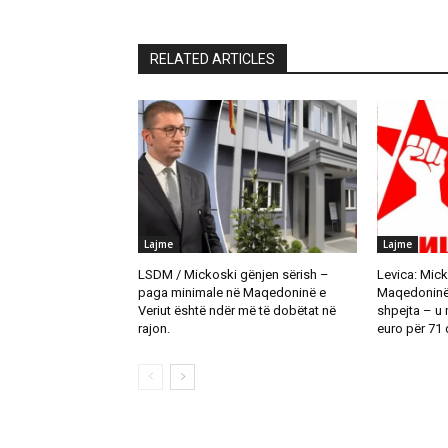
RELATED ARTICLES
Lajme
Lajme
LSDM / Mickoski gënjen sërish –
Levica: Mick
paga minimale në Maqedoninë e
Maqedoninë t
Veriut është ndër më të dobëtat në
shpejta – u
rajon.
euro për 71 d