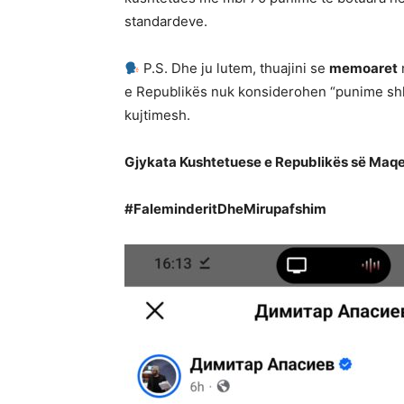
standardeve.
P.S. Dhe ju lutem, thuajini se
memoaret
e Republikës nuk konsiderohen “punime shke
kujtimesh.
Gjykata Kushtetuese e Republikës së Maqe
#FaleminderitDheMirupafshim