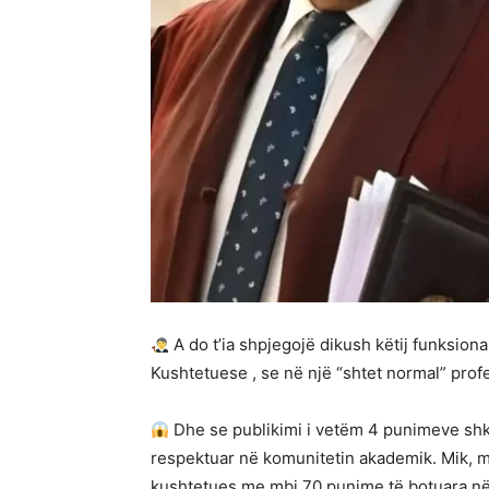
A do t’ia shpjegojë dikush këtij funksiona
Kushtetuese , se në një “shtet normal” profe
Dhe se publikimi i vetëm 4 punimeve shk
respektuar në komunitetin akademik. Mik, m
kushtetues me mbi 70 punime të botuara në