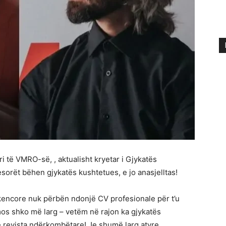
ri të VMRO-së, , aktualisht kryetar i Gjykatës
sorët bëhen gjykatës kushtetues, e jo anasjelltas!
encore nuk përbën ndonjë CV profesionale për t’u
os shko më larg – vetëm në rajon ka gjykatës
 revista ndërkombëtare! Je shumë larg atyre