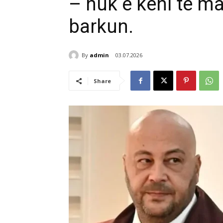
– nuk e keni të ma
barkun.
By
admin
03.07.2026
Share