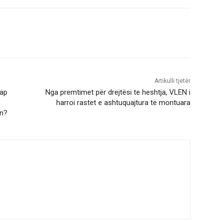
Artikulli tjetër
hap
Nga premtimet për drejtësi te heshtja, VLEN i
harroi rastet e ashtuquajtura të montuara
in?