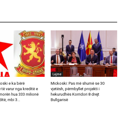
Lajme
oski e ka bërë
Mickoski: Pas më shumë se 30
ë varur nga kreditë e
vjetësh, përmbyllet projekti i
 morën hua 333 milionë
hekurudhës Korridori 8 drejt
itë, mbi 3...
Bullgarisë