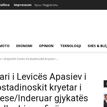
Ballina
Impressum
Kycu / Regjistrohu
MOTO
EKONOMI
OPINION
TEKNOLOGJI
SHES & BLE
 i drejtohet Darko Kostadinoskit kryetar i...
ari i Levicës Apasiev i
stadinoskit kryetar i
ese/Inderuar gjykatës