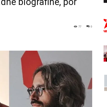
dhe biografinë, por
77
0