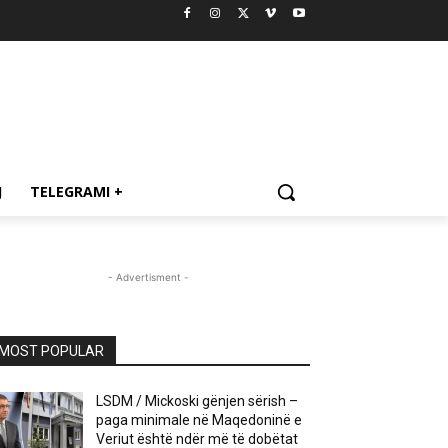
J
TELEGRAMI +
- Advertisment -
MOST POPULAR
LSDM / Mickoski gënjen sërish –
paga minimale në Maqedoninë e
Veriut është ndër më të dobëtat