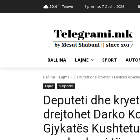
C
E premte, 7 Gusht, 2026
20.4
Tetovo
BALLINA
LAJME
SPORT
AUTO
Ballina
Lajme
Deputeti dhe kryetari i Levicës Apasiev
Lajme
Maqedoni
Deputeti dhe kryet
drejtohet Darko Ko
Gjykatës Kushtetu