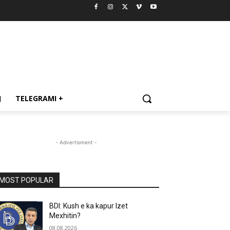
J
TELEGRAMI +
- Advertisment -
MOST POPULAR
BDI: Kush e ka kapur Izet
Mexhitin?
08.08.2026