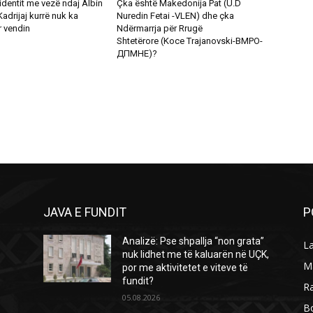
cidentit me vezë ndaj Albin
Çka është Makedonija Pat (U.D
Kadrijaj kurrë nuk ka
Nuredin Fetai -VLEN) dhe çka
 vendin
Ndërmarrja për Rrugë
Shtetërore (Koce Trajanovski-ВМРО-
ДПМНЕ)?
JAVA E FUNDIT
P
Analizë: Pse shpallja “non grata”
L
nuk lidhet me të kaluarën në UÇK,
M
por me aktivitetet e viteve të
fundit?
R
05.08.2026
B