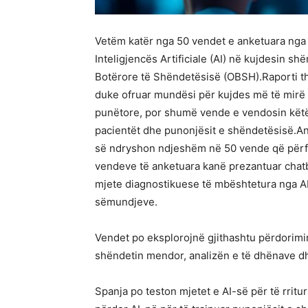
Vetëm katër nga 50 vendet e anketuara nga 
Inteligjencës Artificiale (AI) në kujdesin sh
Botërore të Shëndetësisë (OBSH).Raporti t
duke ofruar mundësi për kujdes më të mirë 
punëtore, por shumë vende e vendosin këtë
pacientët dhe punonjësit e shëndetësisë.Anal
së ndryshon ndjeshëm në 50 vende që përf
vendeve të anketuara kanë prezantuar chatb
mjete diagnostikuese të mbështetura nga AI
sëmundjeve.
Vendet po eksplorojnë gjithashtu përdorimin
shëndetin mendor, analizën e të dhënave dh
Spanja po teston mjetet e AI-së për të rrit