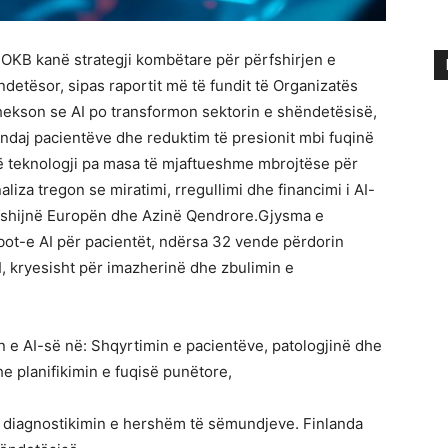
OKB kanë strategji kombëtare për përfshirjen e
ëndetësor, sipas raportit më të fundit të Organizatës
hekson se AI po transformon sektorin e shëndetësisë,
ndaj pacientëve dhe reduktim të presionit mbi fuqinë
 teknologji pa masa të mjaftueshme mbrojtëse për
iza tregon se miratimi, rregullimi dhe financimi i AI-
shijnë Europën dhe Azinë Qendrore.Gjysma e
ot-e AI për pacientët, ndërsa 32 vende përdorin
, kryesisht për imazherinë dhe zbulimin e
 e AI-së në: Shqyrtimin e pacientëve, patologjinë dhe
e planifikimin e fuqisë punëtore,
ur diagnostikimin e hershëm të sëmundjeve. Finlanda