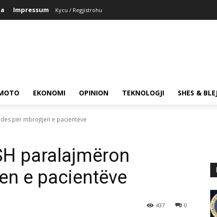
na
Impressum
Kycu / Regjistrohu
MOTO
EKONOMI
OPINION
TEKNOLOGJI
SHES & BLE
jdes për mbrojtjen e pacientëve
SH paralajmëron
jen e pacientëve
437
0