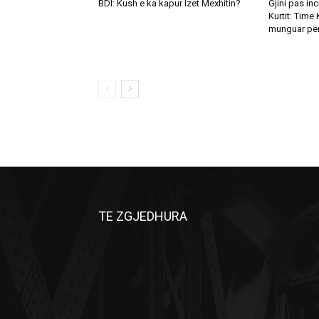
BDI: Kush e ka kapur Izet Mexhitin?
Gjini pas in
Kurtit: Time 
munguar për
TE ZGJEDHURA