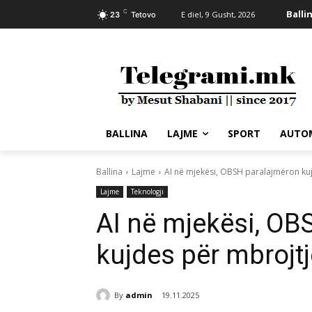
C
Balli
E diel, 9 Gusht, 2026
23
Tetovo
BALLINA
LAJME
SPORT
AUTO
Ballina
Lajme
AI në mjekësi, OBSH paralajmëron ku
Lajme
Teknologji
AI në mjekësi, OB
kujdes për mbrojt
By
admin
19.11.2025