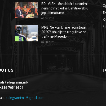
BDI: VLEN-i është bërë sinonim i
O
nënshtrimit, edhe Dimitrievski u
E
jep ultimatume
05.08.2026
Kr
Sp
MPB: Në korrik janë regjistruar
20.976 shkelje të rregullave në
trafik në Maqedoni
04.08.2026
OUT US
F
ali telegrami.mk
 +389 70519504
akt:
telegramimk@gmail.com