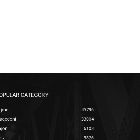
OPULAR CATEGORY
ajme
45796
aqedoni
33804
ajon
6103
ota
5826