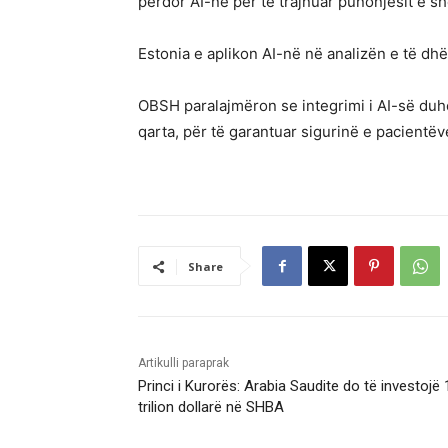
përdor AI-në për të trajnuar punonjësit e s
Estonia e aplikon AI-në në analizën e të d
OBSH paralajmëron se integrimi i AI-së duh
qarta, për të garantuar sigurinë e pacientë
Share
Artikulli paraprak
Princi i Kurorës: Arabia Saudite do të investojë 
trilion dollarë në SHBA