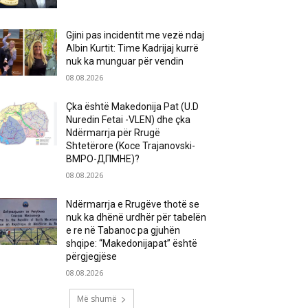
Gjini pas incidentit me vezë ndaj
Albin Kurtit: Time Kadrijaj kurrë
nuk ka munguar për vendin
08.08.2026
Çka është Makedonija Pat (U.D
Nuredin Fetai -VLEN) dhe çka
Ndërmarrja për Rrugë
Shtetërore (Koce Trajanovski-
ВМРО-ДПМНЕ)?
08.08.2026
Ndërmarrja e Rrugëve thotë se
nuk ka dhënë urdhër për tabelën
e re në Tabanoc pa gjuhën
shqipe: “Makedonijapat” është
përgjegjëse
08.08.2026
Më shumë