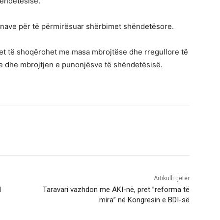
hëndetësisë.
hënave për të përmirësuar shërbimet shëndetësore.
et të shoqërohet me masa mbrojtëse dhe rregullore të
ve dhe mbrojtjen e punonjësve të shëndetësisë.
Artikulli tjetër
1
Taravari vazhdon me AKI-në, pret ”reforma të
mira” në Kongresin e BDI-së