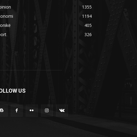
pinion
1355
konomi
1194
onikë
405
ort
326
OLLOW US