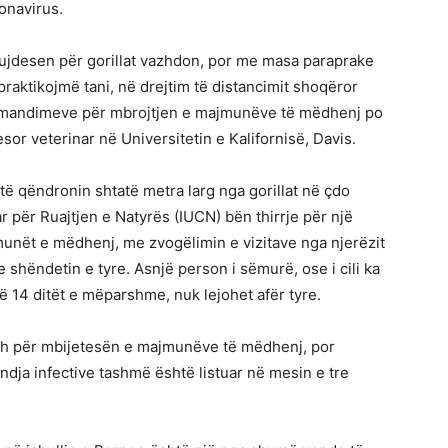
onavirus.
ujdesen për gorillat vazhdon, por me masa paraprake
raktikojmë tani, në drejtim të distancimit shoqëror
komandimeve për mbrojtjen e majmunëve të mëdhenj po
fesor veterinar në Universitetin e Kalifornisë, Davis.
të qëndronin shtatë metra larg nga gorillat në çdo
 për Ruajtjen e Natyrës (IUCN) bën thirrje për një
unët e mëdhenj, me zvogëlimin e vizitave nga njerëzit
hëndetin e tyre. Asnjë person i sëmurë, ose i cili ka
 14 ditët e mëparshme, nuk lejohet afër tyre.
adh për mbijetesën e majmunëve të mëdhenj, por
ndja infective tashmë është listuar në mesin e tre