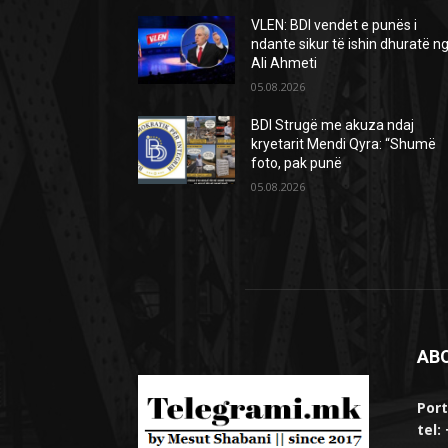
VLEN: BDI vendet e punës i
ndante sikur të ishin dhuratë n
Ali Ahmeti
05.08.2026
BDI Strugë me akuza ndaj
kryetarit Mendi Qyra: “Shumë
foto, pak punë
05.08.2026
AB
Port
tel: