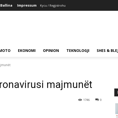
Ballina
Impressum
Kycu / Regjistrohu
MOTO
EKONOMI
OPINION
TEKNOLOGJI
SHES & BLE
ajmunët
oronavirusi majmunët
1746
0