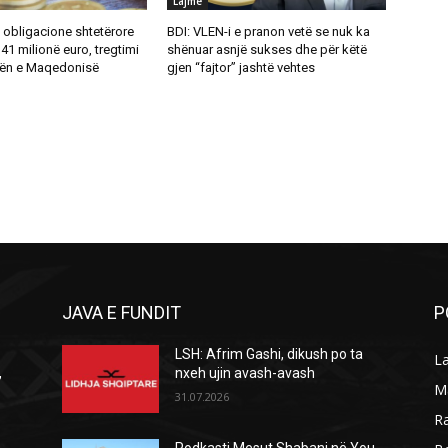
Lajme
i obligacione shtetërore
BDI: VLEN-i e pranon vetë se nuk ka
 41 milionë euro, tregtimi
shënuar asnjë sukses dhe për këtë
rsën e Maqedonisë
gjen “fajtor” jashtë vehtes
JAVA E FUNDIT
P
LSH: Afrim Gashi, dikush po ta
L
,
nxeh ujin avash-avash
M
31.07.2026
R