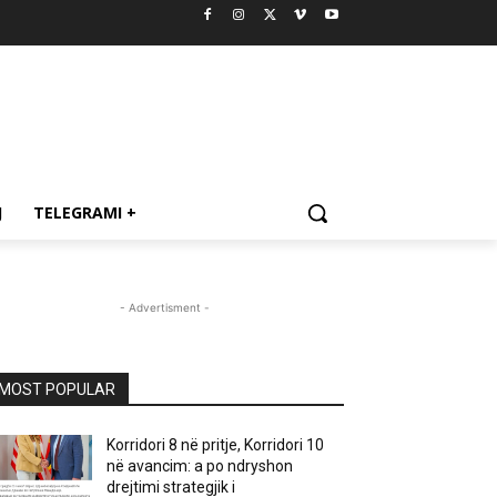
J
TELEGRAMI +
- Advertisment -
MOST POPULAR
Korridori 8 në pritje, Korridori 10
në avancim: a po ndryshon
drejtimi strategjik i