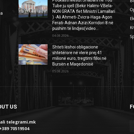
B
Podkasti Mesut Shabani në You
Tube ju sjell (Bekir Halimi-V.Bela-
O
NON GRATA flet Ministri Lamallari
ga
) -Ali Ahmeti-Zvicra-Haga-Agon
E
Ferati-Adnan Azizi.Korridori 8 në
Kr
pushim të lindjes(video...
04.08.2026
Sp
Shteti lëshoi obligacione
shtetërore në vlerë prej 41
milionë euro, tregtimi filloi në
Bursën e Maqedonisë
05.08.2026
OUT US
F
ali telegrami.mk
 +389 70519504