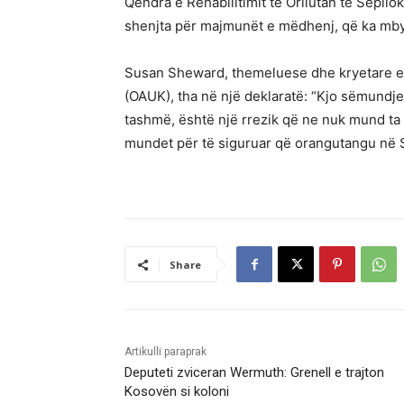
Qendra e Rehabilitimit të Orilutan të Sepil
shenjta për majmunët e mëdhenj, që ka mbyl
Susan Sheward, themeluese dhe kryetare e 
(OAUK), tha në një deklaratë: “Kjo sëmundje
tashmë, është një rrezik që ne nuk mund ta 
mundet për të siguruar që orangutangu në S
Share
Artikulli paraprak
Deputeti zviceran Wermuth: Grenell e trajton
Kosovën si koloni