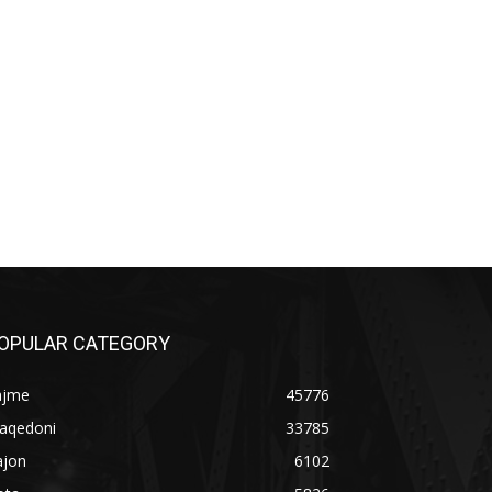
OPULAR CATEGORY
ajme
45776
aqedoni
33785
ajon
6102