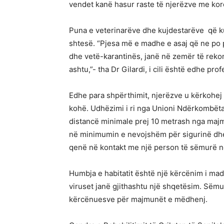
vendet kanë hasur raste të njerëzve me kor
Puna e veterinarëve dhe kujdestarëve që k
shtesë. “Pjesa më e madhe e asaj që ne po p
dhe vetë-karantinës, janë në zemër të re
ashtu,”- tha Dr Gilardi, i cili është edhe pro
Edhe para shpërthimit, njerëzve u kërkohej 
kohë. Udhëzimi i ri nga Unioni Ndërkombëtar
distancë minimale prej 10 metrash nga majm
në minimumin e nevojshëm për sigurinë dhe s
qenë në kontakt me një person të sëmurë në
Humbja e habitatit është një kërcënim i m
viruset janë gjithashtu një shqetësim. Sëmu
kërcënuesve për majmunët e mëdhenj.