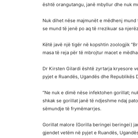
është orangutangu, janë mbyllur dhe nuk mu
Nuk dihet nëse majmunët e mëdhenj mund të k
se mund të jenë po aq të rrezikuar sa njerëz
Këtë javë një tigër në kopshtin zoologjik “B
masa të reja për të mbrojtur macet e mëdha 
Dr Kirsten Gilardi është zyrtarja kryesore ve
pyjet e Ruandës, Ugandës dhe Republikës 
“Ne nuk e dimë nëse infektohen gorillat; nuk
shkak se gorillat janë të ndjeshme ndaj pat
sëmundje të frymëmarrjes.
Gorillat malore (Gorilla beringei beringei) 
gjendet vetëm në pyjet e Ruandës, Ugandës