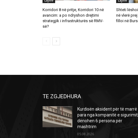
Lajme
Lajme
Korridori 8 në pritje, Korridori 10 në
Shteti lësho
avancim: a po ndryshon drejtimi
në vlerë prej
strategjik i infrastrukturës së RMV-
filloi në Bu
së?
TE ZGJEDHURA
Kurdisën aksident për të marrë
para nga kompanitë e sigurimit
dënohen 6 persona për
mashtrim
05.08.2026