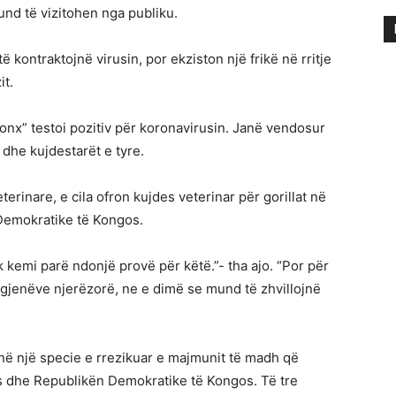
nd të vizitohen nga publiku.
ontraktojnë virusin, por ekziston një frikë në rritje
it.
ronx” testoi pozitiv për koronavirusin. Janë vendosur
dhe kujdestarët e tyre.
terinare, e cila ofron kujdes veterinar për gorillat në
Demokratike të Kongos.
 kemi parë ndonjë provë për këtë.”- tha ajo. “Por për
ogjenëve njerëzorë, ne e dimë se mund të zhvillojnë
janë një specie e rrezikuar e majmunit të madh që
 dhe Republikën Demokratike të Kongos. Të tre