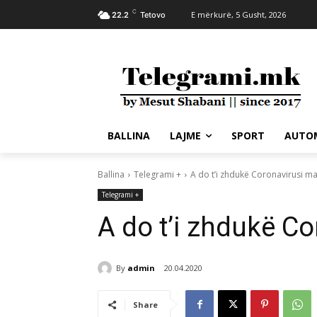
C
E mërkurë, 5 Gusht, 2026
22.2
Tetovo
BALLINA
LAJME
SPORT
AUTO
Ballina
Telegrami +
A do t’i zhdukë Coronavirusi m
Telegrami +
A do t’i zhdukë C
By
admin
20.04.2020
Share