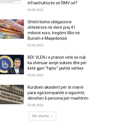
infrastrukturës së RMV-së?
05.08.2026
Shteti lëshoi obligacione
shtetërore në vlerë prej 41
milionë euro, tregtimi filloi në
Bursën e Maqedonisë
05.08.2026
BDI: VLEN-i e pranon vetë se nuk
ka shënuar asnjë sukses dhe për
këtë gjen “fajtor” jashtë vehtes
05.08.2026
Kurdisën aksident për të marrë
para nga kompanitë e sigurimit,
dënohen 6 persona për mashtrim
05.08.2026
Më shumë