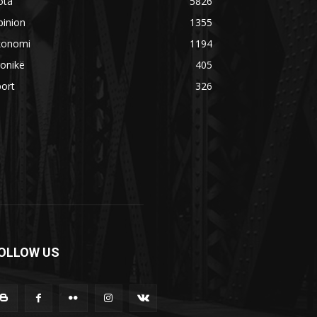
ota
5826
pinion
1355
konomi
1194
onikë
405
ort
326
OLLOW US