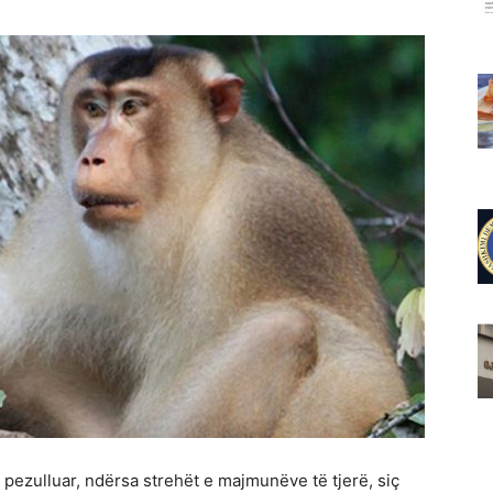
ë pezulluar, ndërsa strehët e majmunëve të tjerë, siç