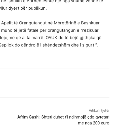
ok në ishullin e Borneo është një nga shumë vende të
lur dyert për publikun.
Apelit të Orangutangut në Mbretërinë e Bashkuar
 mund të jetë fatale për orangutangun e rrezikuar
lejojmë që ai ta marrë. OAUK do të bëjë gjithçka që
epilok do qëndrojë i shëndetshëm dhe i sigurt “.
Artikulli tjetër
Afrim Gashi: Shteti duhet t’i ndihmojë çdo qytetari
me nga 200 euro