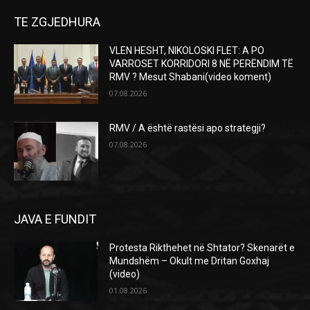
TE ZGJEDHURA
VLEN HESHT, NIKOLOSKI FLET: A PO
VARROSET KORRIDORI 8 NË PERËNDIM TË
RMV ? Mesut Shabani(video koment)
07.08.2026
RMV / A është rastësi apo strategji?
07.08.2026
JAVA E FUNDIT
Protesta Rikthehet në Shtator? Skenarët e
Mundshëm – Okult me Dritan Goxhaj
(video)
01.08.2026