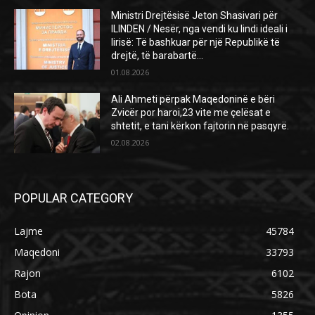
Ministri Drejtësisë Jeton Shasivari për
ILINDEN / Nesër, nga vendi ku lindi ideali i
lirisë: Të bashkuar për një Republikë të
drejtë, të barabartë...
01.08.2026
Ali Ahmeti përpak Maqedoninë e bëri
Zvicër por haroi,23 vite me çelësat e
shtetit, e tani kërkon fajtorin në pasqyrë.
02.08.2026
POPULAR CATEGORY
Lajme
45784
Maqedoni
33793
Rajon
6102
Bota
5826