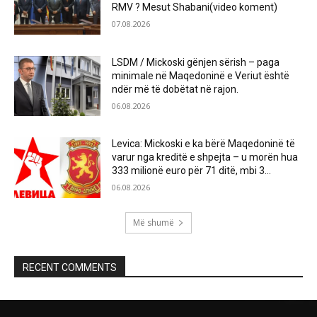
RMV ? Mesut Shabani(video koment)
07.08.2026
LSDM / Mickoski gënjen sërish – paga
minimale në Maqedoninë e Veriut është
ndër më të dobëtat në rajon.
06.08.2026
Levica: Mickoski e ka bërë Maqedoninë të
varur nga kreditë e shpejta – u morën hua
333 milionë euro për 71 ditë, mbi 3...
06.08.2026
Më shumë
RECENT COMMENTS