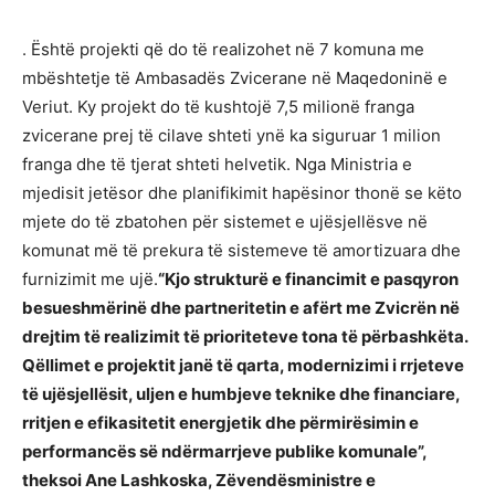
. Është projekti që do të realizohet në 7 komuna me
mbështetje të Ambasadës Zvicerane në Maqedoninë e
Veriut. Ky projekt do të kushtojë 7,5 milionë franga
zvicerane prej të cilave shteti ynë ka siguruar 1 milion
franga dhe të tjerat shteti helvetik. Nga Ministria e
mjedisit jetësor dhe planifikimit hapësinor thonë se këto
mjete do të zbatohen për sistemet e ujësjellësve në
komunat më të prekura të sistemeve të amortizuara dhe
furnizimit me ujë.
“Kjo strukturë e financimit e pasqyron
besueshmërinë dhe partneritetin e afërt me Zvicrën në
drejtim të realizimit të prioriteteve tona të përbashkëta.
Qëllimet e projektit janë të qarta, modernizimi i rrjeteve
të ujësjellësit, uljen e humbjeve teknike dhe financiare,
rritjen e efikasitetit energjetik dhe përmirësimin e
performancës së ndërmarrjeve publike komunale”,
theksoi Ane Lashkoska, Zëvendësministre e