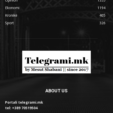
Opinion
1355
Ekonomi
1194
Kronikë
405
Sport
326
ABOUT US
Portali telegrami.mk
tel: +389 70519504