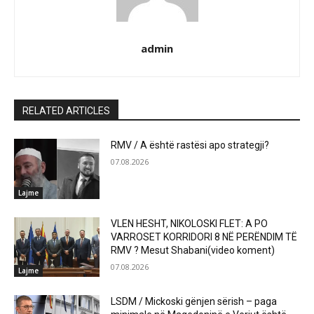
admin
RELATED ARTICLES
RMV / A është rastësi apo strategji?
07.08.2026
Lajme
VLEN HESHT, NIKOLOSKI FLET: A PO
VARROSET KORRIDORI 8 NË PERËNDIM TË
RMV ? Mesut Shabani(video koment)
07.08.2026
Lajme
LSDM / Mickoski gënjen sërish – paga