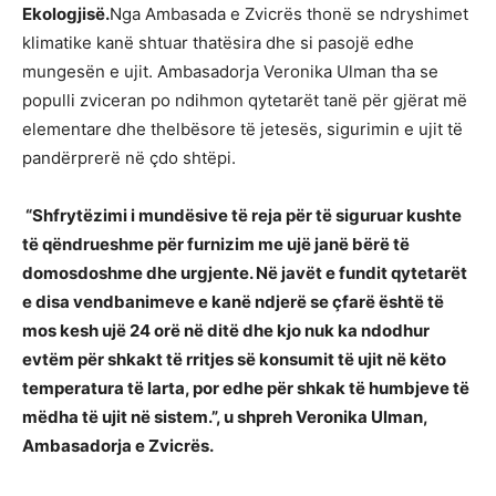
Ekologjisë.
Nga Ambasada e Zvicrës thonë se ndryshimet
klimatike kanë shtuar thatësira dhe si pasojë edhe
mungesën e ujit. Ambasadorja Veronika Ulman tha se
populli zviceran po ndihmon qytetarët tanë për gjërat më
elementare dhe thelbësore të jetesës, sigurimin e ujit të
pandërprerë në çdo shtëpi.
“Shfrytëzimi i mundësive të reja për të siguruar kushte
të qëndrueshme për furnizim me ujë janë bërë të
domosdoshme dhe urgjente. Në javët e fundit qytetarët
e disa vendbanimeve e kanë ndjerë se çfarë është të
mos kesh ujë 24 orë në ditë dhe kjo nuk ka ndodhur
evtëm për shkakt të rritjes së konsumit të ujit në këto
temperatura të larta, por edhe për shkak të humbjeve të
mëdha të ujit në sistem.”, u shpreh Veronika Ulman,
Ambasadorja e Zvicrës.