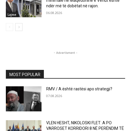
minimale në Maqedoninë e Veriut është
ndër më të dobëtat në rajon.
06.08.2026
Lajme
- Advertisment -
MOST POPULAR
RMV / A është rastësi apo strategji?
07.08.2026
VLEN HESHT, NIKOLOSKI FLET: A PO
VARROSET KORRIDORI 8 NË PERËNDIM TË