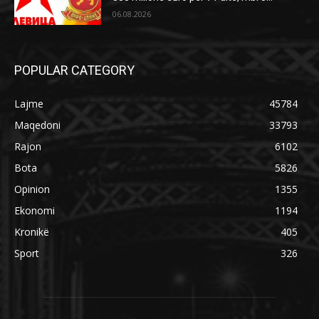
06.08.2026
POPULAR CATEGORY
Lajme
45784
Maqedoni
33793
Rajon
6102
Bota
5826
Opinion
1355
Ekonomi
1194
Kronikë
405
Sport
326