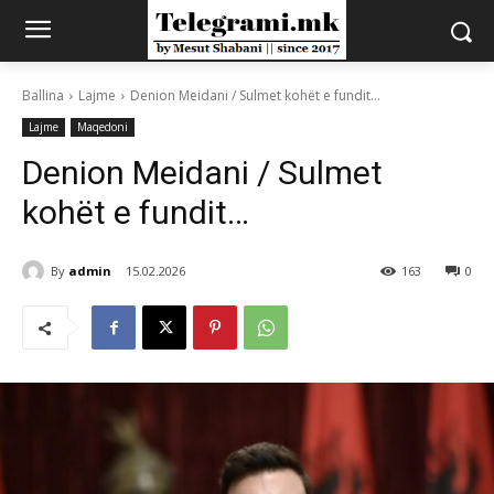
Ballina
Lajme
Denion Meidani / Sulmet kohët e fundit...
Lajme
Maqedoni
Denion Meidani / Sulmet
kohët e fundit…
By
admin
15.02.2026
163
0