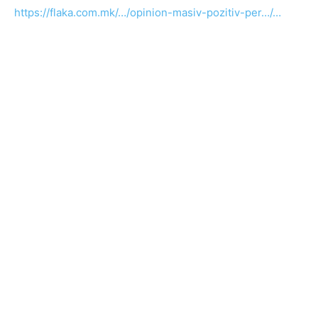
https://flaka.com.mk/…/opinion-masiv-pozitiv-per…/…