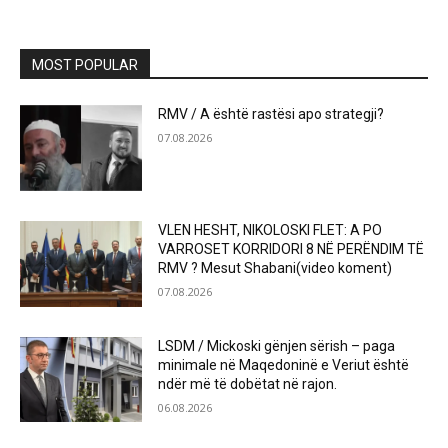
MOST POPULAR
RMV / A është rastësi apo strategji?
07.08.2026
VLEN HESHT, NIKOLOSKI FLET: A PO
VARROSET KORRIDORI 8 NË PERËNDIM TË
RMV ? Mesut Shabani(video koment)
07.08.2026
LSDM / Mickoski gënjen sërish – paga
minimale në Maqedoninë e Veriut është
ndër më të dobëtat në rajon.
06.08.2026