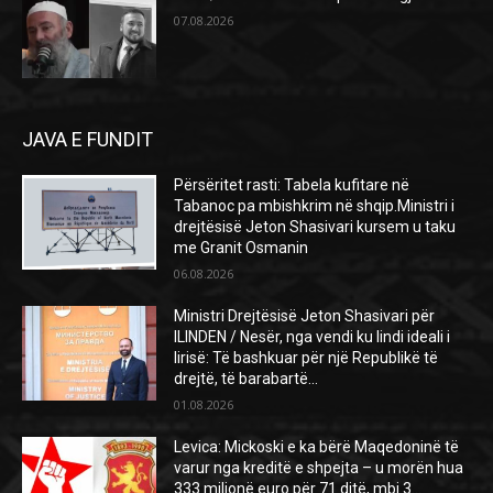
07.08.2026
JAVA E FUNDIT
Përsëritet rasti: Tabela kufitare në
Tabanoc pa mbishkrim në shqip.Ministri i
drejtësisë Jeton Shasivari kursem u taku
me Granit Osmanin
06.08.2026
Ministri Drejtësisë Jeton Shasivari për
ILINDEN / Nesër, nga vendi ku lindi ideali i
lirisë: Të bashkuar për një Republikë të
drejtë, të barabartë...
01.08.2026
Levica: Mickoski e ka bërë Maqedoninë të
varur nga kreditë e shpejta – u morën hua
333 milionë euro për 71 ditë, mbi 3...