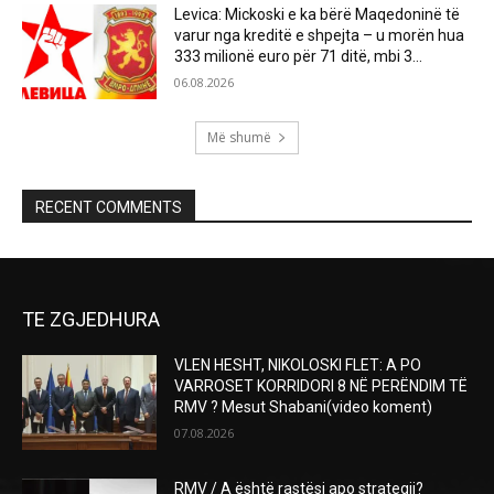
Levica: Mickoski e ka bërë Maqedoninë të
varur nga kreditë e shpejta – u morën hua
333 milionë euro për 71 ditë, mbi 3...
06.08.2026
Më shumë
RECENT COMMENTS
TE ZGJEDHURA
VLEN HESHT, NIKOLOSKI FLET: A PO
VARROSET KORRIDORI 8 NË PERËNDIM TË
RMV ? Mesut Shabani(video koment)
07.08.2026
RMV / A është rastësi apo strategji?