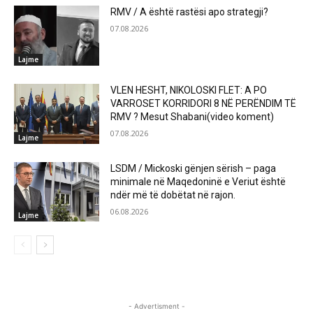
RMV / A është rastësi apo strategji?
07.08.2026
Lajme
VLEN HESHT, NIKOLOSKI FLET: A PO
VARROSET KORRIDORI 8 NË PERËNDIM TË
RMV ? Mesut Shabani(video koment)
07.08.2026
Lajme
LSDM / Mickoski gënjen sërish – paga
minimale në Maqedoninë e Veriut është
ndër më të dobëtat në rajon.
06.08.2026
Lajme
- Advertisment -