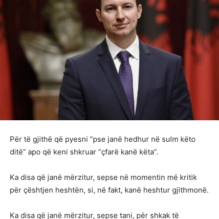
Për të gjithë që pyesni “pse janë hedhur në sulm këto
ditë” apo që keni shkruar “çfarë kanë këta”.
Ka disa që janë mërzitur, sepse në momentin më kritik
për çështjen heshtën, si, në fakt, kanë heshtur gjithmonë.
Ka disa që janë mërzitur, sepse tani, për shkak të