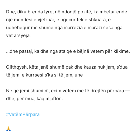
Dhe, diku brenda tyre, në ndonjë pozitë, ka mbetur ende
një mendësi e vjetruar, e ngecur tek e shkuara, e
udhëhequr më shumë nga marrëzia e marazi sesa nga
vet arsyeja.
…dhe pastaj, ka dhe nga ata që e bëjnë vetëm për klikime.
Gjithqysh, këta janë shumë pak dhe kauza nuk jam, s’dua
të jem, e kurrsesi s’ka si të jem, unë
Ne që jemi shumicë, ecim vetëm me të drejtën përpara —
dhe, për mua, kaq mjafton.
#VetëmPërpara