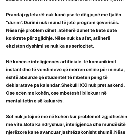
Prandaj qytetarët nuk kanë pse të dëgjojnë më fjalën
“durim”. Durimi nuk mund të jetë program qeverisës.
Nëse një problem dihet, atëherë duhet të ketë datë
konkrete për zgjidhje. Nëse nuk ka afat, atëherë
ekziston dyshimi se nuk ka as seriozitet.
Në kohën e inteligjencës artificiale, të komunikimit
instant dhe të vendimeve që merren online për minuta,
është absurde që studentët të mbeten peng të
deklaratave pa kalendar. Shekulli XXI nuk pret askënd.
Ose ecën me kohën, ose mbetesh i bllokuar në
mentalitetin e së kaluarës.
Sot nuk jetojmë më në kohën kur problemet zgjidheshin
me vite. Bota ka ndryshuar, inteligjenca dhe mundësitë
njerëzore kanë avancuar jashtëzakonisht shumë. Nëse