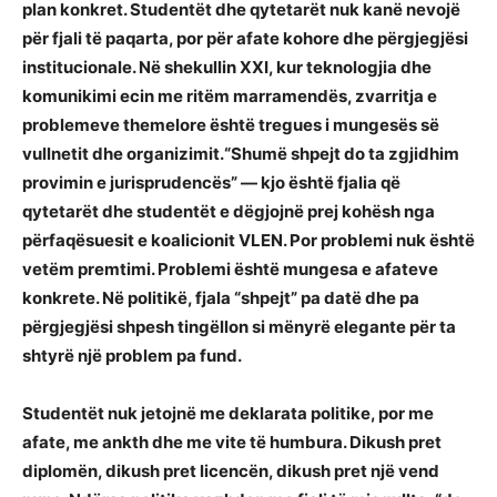
plan konkret. Studentët dhe qytetarët nuk kanë nevojë
për fjali të paqarta, por për afate kohore dhe përgjegjësi
institucionale. Në shekullin XXI, kur teknologjia dhe
komunikimi ecin me ritëm marramendës, zvarritja e
problemeve themelore është tregues i mungesës së
vullnetit dhe organizimit.“Shumë shpejt do ta zgjidhim
provimin e jurisprudencës” — kjo është fjalia që
qytetarët dhe studentët e dëgjojnë prej kohësh nga
përfaqësuesit e koalicionit VLEN. Por problemi nuk është
vetëm premtimi. Problemi është mungesa e afateve
konkrete. Në politikë, fjala “shpejt” pa datë dhe pa
përgjegjësi shpesh tingëllon si mënyrë elegante për ta
shtyrë një problem pa fund.
Studentët nuk jetojnë me deklarata politike, por me
afate, me ankth dhe me vite të humbura. Dikush pret
diplomën, dikush pret licencën, dikush pret një vend