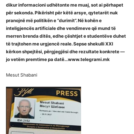
dikur informacioni udhëtonte me muaj, sot ai përhapet
për sekonda. Pikërisht për këtë arsye, qytetarët nuk
pranojnë më politikën e “durimit”. Në kohën e
inteligjencës artificiale dhe vendimeve që mund të
merren brenda ditës, edhe çështjet e studentëve duhet
të trajtohen me urgjencë reale. Sepse shekulli XXI
kërkon shpejtësi, përgjegjësi dhe rezultate konkrete —
jo vetëm premtime pa datë…www.telegrami.mk
Mesut Shabani