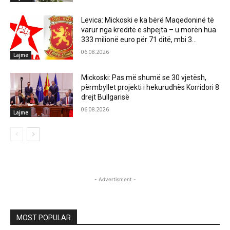
Levica: Mickoski e ka bërë Maqedoninë të
varur nga kreditë e shpejta – u morën hua
333 milionë euro për 71 ditë, mbi 3...
06.08.2026
Lajme
Mickoski: Pas më shumë se 30 vjetësh,
përmbyllet projekti i hekurudhës Korridori 8
drejt Bullgarisë
06.08.2026
Lajme
- Advertisment -
MOST POPULAR