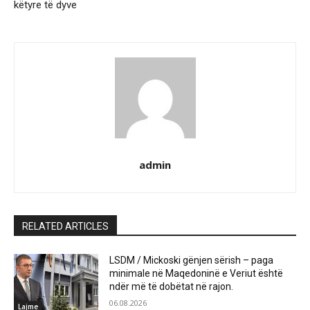
këtyre të dyve
admin
RELATED ARTICLES
LSDM / Mickoski gënjen sërish – paga
minimale në Maqedoninë e Veriut është
ndër më të dobëtat në rajon.
06.08.2026
Lajme