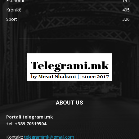
Ekonomi
1194
Kronikë
405
Sport
326
ABOUT US
Portali telegrami.mk
tel: +389 70519504
Kontakt:
telegramimk@gmail.com