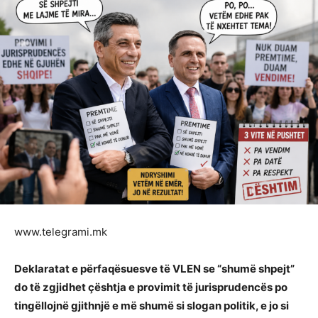
www.telegrami.mk
Deklaratat e përfaqësuesve të VLEN se “shumë shpejt”
do të zgjidhet çështja e provimit të jurisprudencës po
tingëllojnë gjithnjë e më shumë si slogan politik, e jo si