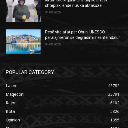
Artan Grubi gjashtë muaj në arrest
shtëpiak, ende nuk ka aktakuzë
01.08.2026
Pesë vite afat për Ohrin: UNESCO
paralajmëron se degradimi s’është ndalur.
04.08.2026
POPULAR CATEGORY
Lajme
45782
Maqedoni
33791
Rajon
6102
Bota
5826
Opinion
1355