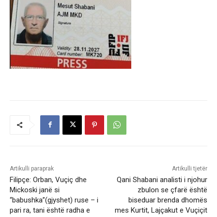
Artikulli paraprak
Artikulli tjetër
Filipçe: Orban, Vuçiç dhe
Qani Shabani analisti i njohur
Mickoski janë si
zbulon se çfarë është
“babushka”(gjyshet) ruse – i
biseduar brenda dhomës
pari ra, tani është radha e
mes Kurtit, Lajçakut e Vuçiçit