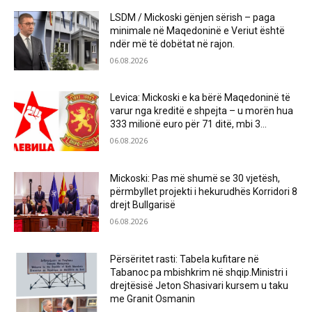
LSDM / Mickoski gënjen sërish – paga
minimale në Maqedoninë e Veriut është
ndër më të dobëtat në rajon.
06.08.2026
Levica: Mickoski e ka bërë Maqedoninë të
varur nga kreditë e shpejta – u morën hua
333 milionë euro për 71 ditë, mbi 3...
06.08.2026
Mickoski: Pas më shumë se 30 vjetësh,
përmbyllet projekti i hekurudhës Korridori 8
drejt Bullgarisë
06.08.2026
Përsëritet rasti: Tabela kufitare në
Tabanoc pa mbishkrim në shqip.Ministri i
drejtësisë Jeton Shasivari kursem u taku
me Granit Osmanin