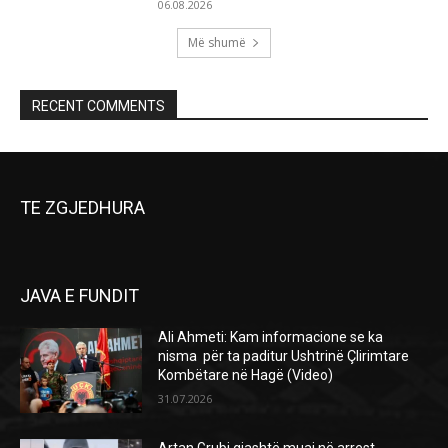
06.08.2026
Më shumë
RECENT COMMENTS
TE ZGJEDHURA
JAVA E FUNDIT
Ali Ahmeti: Kam informacione se ka
nisma për ta paditur Ushtrinë Çlirimtare
Kombëtare në Hagë (Video)
31.07.2026