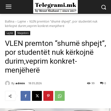
Ballina
Lajme
VLEN premton “shumë shpejt”, por studentët nuk
kërkojnë durim,veprim konkret-menjëherë
Lajme
Maqedoni
VLEN premton “shumë shpejt”,
por studentët nuk kërkojnë
durim,veprim konkret-
menjëherë
By
admin
18.05.2026
99
0