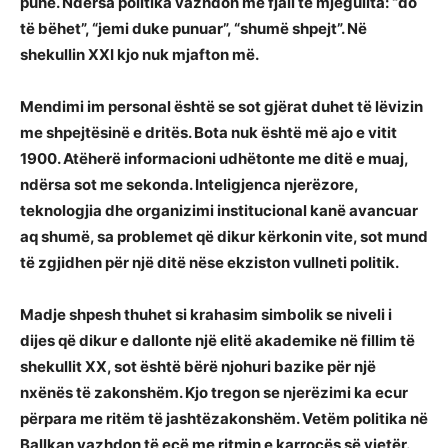
pune. Ndërsa politika vazhdon me fjali të mjegullta: “do
të bëhet”, “jemi duke punuar”, “shumë shpejt”. Në
shekullin XXI kjo nuk mjafton më.
Mendimi im personal është se sot gjërat duhet të lëvizin
me shpejtësinë e dritës. Bota nuk është më ajo e vitit
1900. Atëherë informacioni udhëtonte me ditë e muaj,
ndërsa sot me sekonda. Inteligjenca njerëzore,
teknologjia dhe organizimi institucional kanë avancuar
aq shumë, sa problemet që dikur kërkonin vite, sot mund
të zgjidhen për një ditë nëse ekziston vullneti politik.
Madje shpesh thuhet si krahasim simbolik se niveli i
dijes që dikur e dallonte një elitë akademike në fillim të
shekullit XX, sot është bërë njohuri bazike për një
nxënës të zakonshëm. Kjo tregon se njerëzimi ka ecur
përpara me ritëm të jashtëzakonshëm. Vetëm politika në
Ballkan vazhdon të ecë me ritmin e karrocës së vjetër.