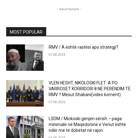
- Advertisment -
MOST POPULAR
RMV / A është rastësi apo strategji?
07.08.2026
VLEN HESHT, NIKOLOSKI FLET: A PO
VARROSET KORRIDORI 8 NË PERËNDIM TË
RMV ? Mesut Shabani(video koment)
07.08.2026
LSDM / Mickoski gënjen sërish – paga
minimale në Maqedoninë e Veriut është
ndër më të dobëtat në rajon.
06.08.2026