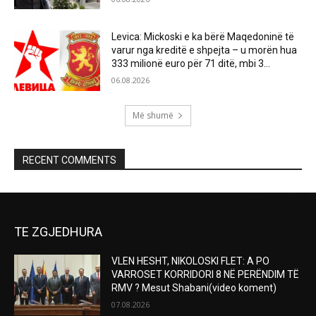
Levica: Mickoski e ka bërë Maqedoninë të
varur nga kreditë e shpejta – u morën hua
333 milionë euro për 71 ditë, mbi 3...
06.08.2026
Më shumë
RECENT COMMENTS
TE ZGJEDHURA
VLEN HESHT, NIKOLOSKI FLET: A PO
VARROSET KORRIDORI 8 NË PERËNDIM TË
RMV ? Mesut Shabani(video koment)
07.08.2026