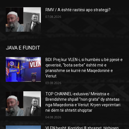
RMV / A është rastësi apo strategji?
07.08.2026
JAVA E FUNDIT
BDI: Prej kur VLEN-i, si humbës u bë pjesë e
qeverisë, “bota serbe” është më e
pranishme se kurrë në Maqedoninë e
Veriut
03.08.2026
TOP CHANNEL-exlusive/ Ministria e
Brendshme shpall “non grata” dy shtetas
nga Maqedonia e Veriut: Kryen veprimtari
në dëm të shtetit shqiptar
04.08.2026
VLEN hesht, Korridori 8 zbrazet, tërhiqen