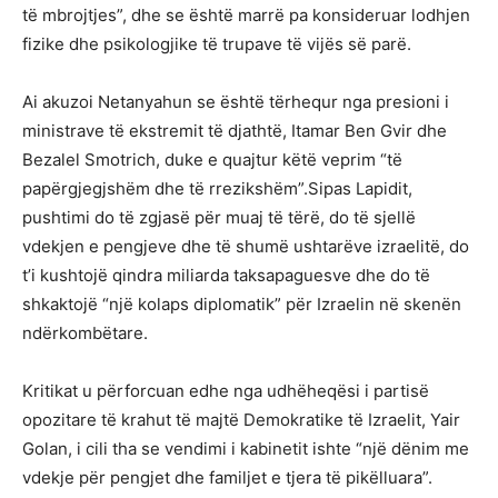
të mbrojtjes”, dhe se është marrë pa konsideruar lodhjen
fizike dhe psikologjike të trupave të vijës së parë.
Ai akuzoi Netanyahun se është tërhequr nga presioni i
ministrave të ekstremit të djathtë, Itamar Ben Gvir dhe
Bezalel Smotrich, duke e quajtur këtë veprim “të
papërgjegjshëm dhe të rrezikshëm”.Sipas Lapidit,
pushtimi do të zgjasë për muaj të tërë, do të sjellë
vdekjen e pengjeve dhe të shumë ushtarëve izraelitë, do
t’i kushtojë qindra miliarda taksapaguesve dhe do të
shkaktojë “një kolaps diplomatik” për Izraelin në skenën
ndërkombëtare.
Kritikat u përforcuan edhe nga udhëheqësi i partisë
opozitare të krahut të majtë Demokratike të Izraelit, Yair
Golan, i cili tha se vendimi i kabinetit ishte “një dënim me
vdekje për pengjet dhe familjet e tjera të pikëlluara”.