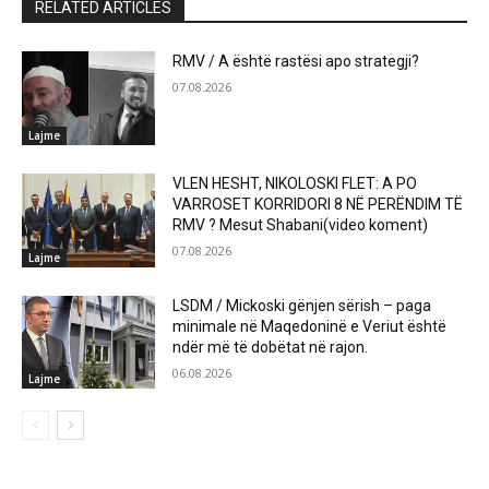
RELATED ARTICLES
RMV / A është rastësi apo strategji?
07.08.2026
Lajme
VLEN HESHT, NIKOLOSKI FLET: A PO
VARROSET KORRIDORI 8 NË PERËNDIM TË
RMV ? Mesut Shabani(video koment)
07.08.2026
Lajme
LSDM / Mickoski gënjen sërish – paga
minimale në Maqedoninë e Veriut është
ndër më të dobëtat në rajon.
06.08.2026
Lajme