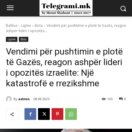
Ballina
Lajme
Bota
Vendimi për pushtimin e plotë të Gazës, reagon
ashpër lideri i opozitës...
Lajme
Bota
Vendimi për pushtimin e plotë
të Gazës, reagon ashpër lideri
i opozitës izraelite: Një
katastrofë e rrezikshme
By
admin
08.08.2025
165
0