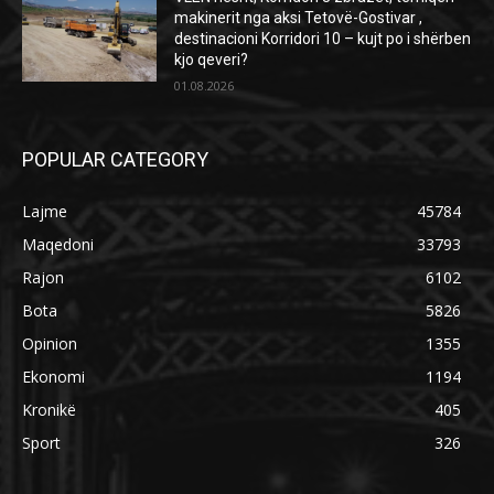
makinerit nga aksi Tetovë-Gostivar ,
destinacioni Korridori 10 – kujt po i shërben
kjo qeveri?
01.08.2026
POPULAR CATEGORY
Lajme
45784
Maqedoni
33793
Rajon
6102
Bota
5826
Opinion
1355
Ekonomi
1194
Kronikë
405
Sport
326