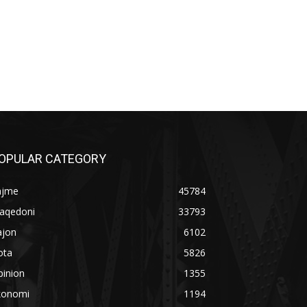
OPULAR CATEGORY
ajme
45784
aqedoni
33793
ajon
6102
ota
5826
pinion
1355
konomi
1194