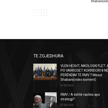
Shabani(vid
TE ZGJEDHURA
VLEN HESHT, NIKOLOSKI FLET: 
PO VARROSET KORRIDORI 8 N
PERËNDIM TË RMV ? Mesut
Shabani(video koment)
07.08.2026
RMV / A është rastësi apo
strategji?
07.08.2026