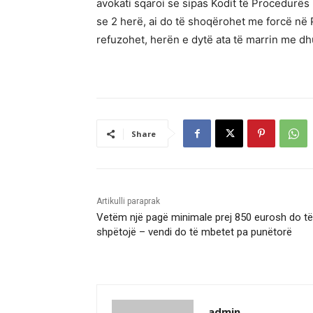
avokati sqaroi se sipas Kodit të Procedurës
se 2 herë, ai do të shoqërohet me forcë në 
refuzohet, herën e dytë ata të marrin me dh
Share
Artikulli paraprak
Vetëm një pagë minimale prej 850 eurosh do të
shpëtojë – vendi do të mbetet pa punëtorë
admin