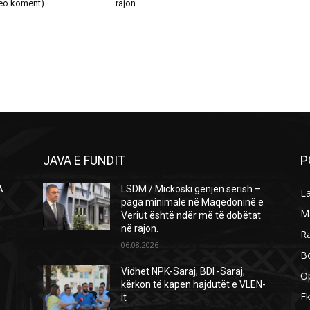
eo koment)
rajon.
JAVA E FUNDIT
P
A
LSDM / Mickoski gënjen sërish –
L
Ë
paga minimale në Maqedoninë e
M
Veriut është ndër më të dobëtat
në rajon.
R
06.08.2026
B
Vidhet NPK-Saraj, BDI -Saraj,
O
kërkon të kapen hajdutët e VLEN-
E
it