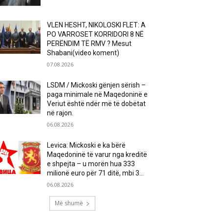
VLEN HESHT, NIKOLOSKI FLET: A
PO VARROSET KORRIDORI 8 NË
PERËNDIM TË RMV ? Mesut
Shabani(video koment)
07.08.2026
LSDM / Mickoski gënjen sërish –
paga minimale në Maqedoninë e
Veriut është ndër më të dobëtat
në rajon.
06.08.2026
Levica: Mickoski e ka bërë
Maqedoninë të varur nga kreditë
e shpejta – u morën hua 333
milionë euro për 71 ditë, mbi 3...
06.08.2026
Më shumë