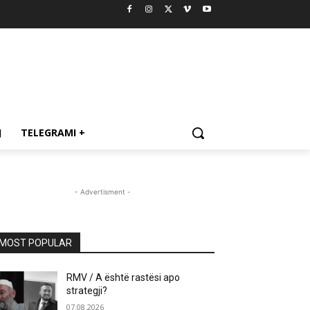
J
TELEGRAMI +
- Advertisment -
MOST POPULAR
RMV / A është rastësi apo
strategji?
07.08.2026