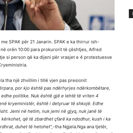
ë me SPAK për 21 Janarin. SPAK e ka thirrur ish-
 në orën 10:00 para prokurorit të çështjes, Alfred
je si person që ka dijeni për vrasjet e 4 protestuesve
ryeministria.
 tha një zhvillim i tillë vjen pas presionit
ërpara, por kjo është pas ndërhyrjes ndërkombëtare,
 edhe politike. Nuk është gjë e lehtë të vriten 4
në kryeministër, është i detyruar të shkojë. Edhe
sht. Jemi në hetim, nuk jemi në gjyq, nuk janë të
 kërkohet, që të zbardhet çfarë ka ndodhur, kush i ka
rdhrat, duhet të hetohet”,
-tha Ngjela.Nga ana tjetër,