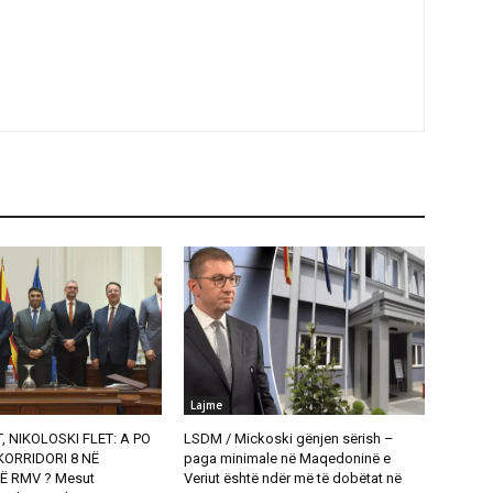
Lajme
, NIKOLOSKI FLET: A PO
LSDM / Mickoski gënjen sërish –
ORRIDORI 8 NË
paga minimale në Maqedoninë e
Ë RMV ? Mesut
Veriut është ndër më të dobëtat në