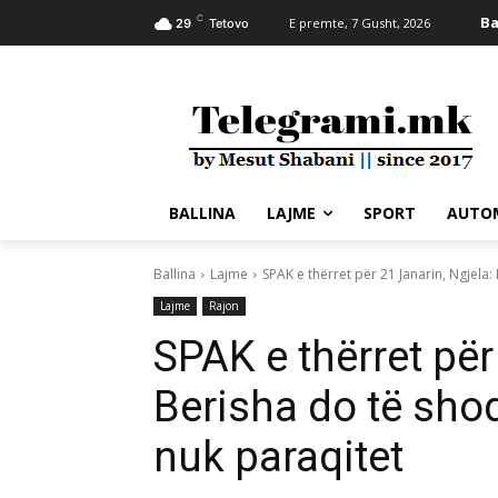
C
Ba
E premte, 7 Gusht, 2026
29
Tetovo
BALLINA
LAJME
SPORT
AUTO
Ballina
Lajme
SPAK e thërret për 21 Janarin, Ngjela
Lajme
Rajon
SPAK e thërret për
Berisha do të sho
nuk paraqitet