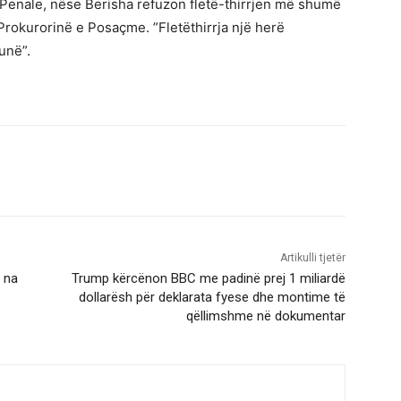
 Penale, nëse Berisha refuzon fletë-thirrjen më shumë
Prokurorinë e Posaçme. ”Fletëthirrja një herë
unë”.
Artikulli tjetër
 na
Trump kërcënon BBC me padinë prej 1 miliardë
dollarësh për deklarata fyese dhe montime të
qëllimshme në dokumentar