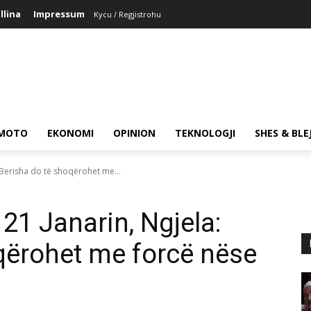
llina
Impressum
Kycu / Regjistrohu
MOTO
EKONOMI
OPINION
TEKNOLOGJI
SHES & BLE
: Berisha do të shoqërohet me...
 21 Janarin, Ngjela:
qërohet me forcë nëse