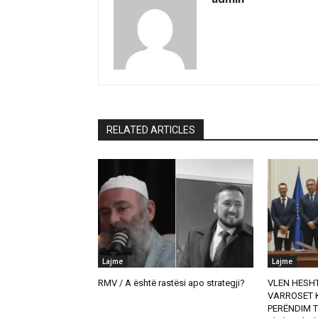
RELATED ARTICLES
Lajme
Lajme
RMV / A është rastësi apo strategji?
VLEN HESHT
VARROSET K
PERËNDIM T