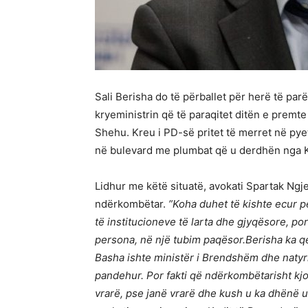
Sali Berisha do të përballet për herë të par
kryeministrin që të paraqitet ditën e premte
Shehu. Kreu i PD-së pritet të merret në pyet
në bulevard me plumbat që u derdhën nga K
Lidhur me këtë situatë, avokati Spartak Ngjela
ndërkombëtar.
”Koha duhet të kishte ecur p
të institucioneve të larta dhe gjyqësore, por
persona, në një tubim paqësor.Berisha ka qe
Basha ishte ministër i Brendshëm dhe natyri
pandehur. Por fakti që ndërkombëtarisht kjo
vrarë, pse janë vrarë dhe kush u ka dhënë u