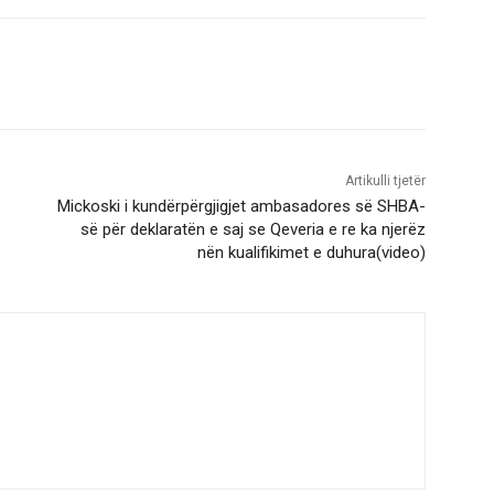
Artikulli tjetër
Mickoski i kundërpërgjigjet ambasadores së SHBA-
së për deklaratën e saj se Qeveria e re ka njerëz
nën kualifikimet e duhura(video)