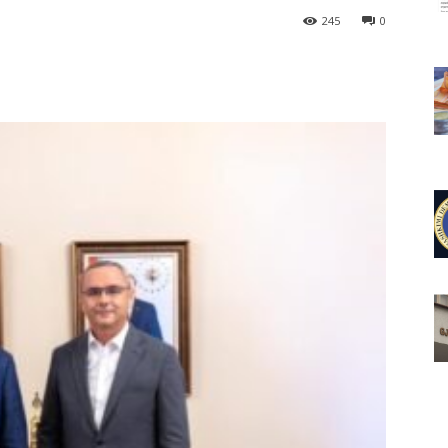
245
0