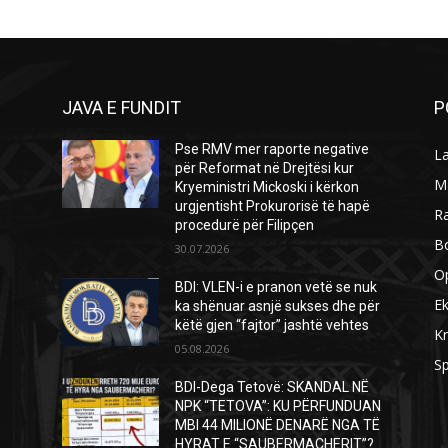
JAVA E FUNDIT
P
Pse RMV mer raporte negative
L
për Reformat në Drejtësi kur
M
Kryeministri Mickoski i kërkon
urgjentisht Prokurorisë të hapë
R
procedurë për Filipçen
B
30.07.2026
O
BDI: VLEN-i e pranon vetë se nuk
E
ka shënuar asnjë sukses dhe për
këtë gjen “fajtor” jashtë vehtes
Kr
05.08.2026
Sp
BDI-Dega Tetovë: SKANDAL NË
NPK “TETOVA”: KU PËRFUNDUAN
MBI 44 MILIONË DENARË NGA TË
HYRAT E “SAUBERMACHERIT”?