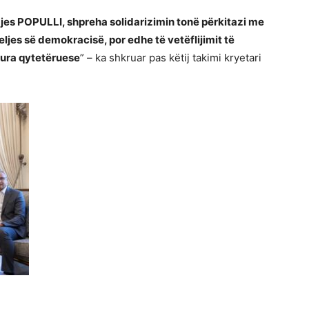
jes POPULLI, shpreha solidarizimin tonë përkitazi me
keljes së demokracisë, por edhe të vetëflijimit të
itura qytetëruese
” – ka shkruar pas këtij takimi kryetari