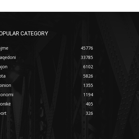
OPULAR CATEGORY
ajme
45776
aqedoni
33785
ajon
6102
ota
5826
pinion
1355
konomi
1194
onikë
405
ort
326