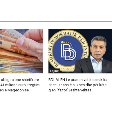
Lajme
i obligacione shtetërore
BDI: VLEN-i e pranon vetë se nuk ka
 41 milionë euro, tregtimi
shënuar asnjë sukses dhe për këtë
rsën e Maqedonisë
gjen “fajtor” jashtë vehtes