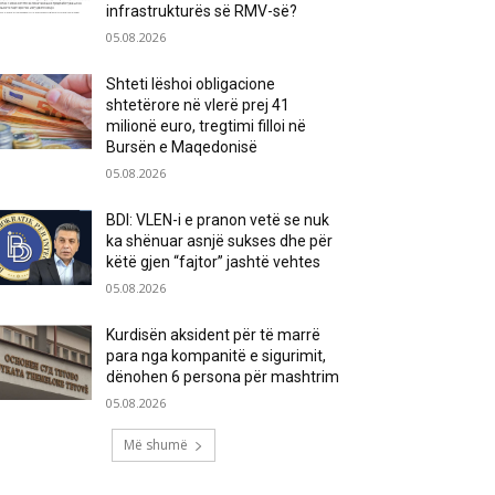
infrastrukturës së RMV-së?
05.08.2026
Shteti lëshoi obligacione
shtetërore në vlerë prej 41
milionë euro, tregtimi filloi në
Bursën e Maqedonisë
05.08.2026
BDI: VLEN-i e pranon vetë se nuk
ka shënuar asnjë sukses dhe për
këtë gjen “fajtor” jashtë vehtes
05.08.2026
Kurdisën aksident për të marrë
para nga kompanitë e sigurimit,
dënohen 6 persona për mashtrim
05.08.2026
Më shumë