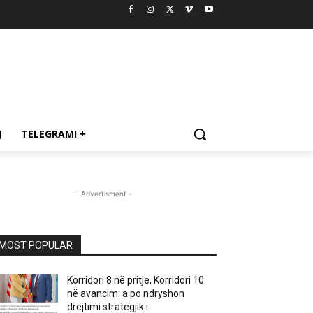
J
TELEGRAMI +
- Advertisment -
MOST POPULAR
Korridori 8 në pritje, Korridori 10
në avancim: a po ndryshon
drejtimi strategjik i