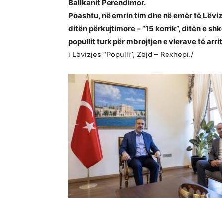
Ballkanit Perendimor.
Poashtu, në emrin tim dhe në emër të Lëviz
ditën përkujtimore – “15 korrik”, ditën e sh
popullit turk për mbrojtjen e vlerave të arr
i Lëvizjes “Populli”, Zejd – Rexhepi./