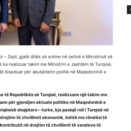
i – Zejd, gjatë ditës së sotme në selinë e Ministrisë së
 ka realizuar takim me Ministrin e Jashtëm të Turqisë,
ë biseduar për akutalitetin politik në Maqedoninë e
me të Republikës së Turqisë, realizuam një takim me
eduam për gjendjen aktuale politike në Maqedoninë e
iqësisë shqiptaro – turke, kjo pasiqë roli i Turqisë në
drejtim të zhvillimit ekonomik, është me rëndësi të
ntributit në drejtim të zhvillimit të vendeve të