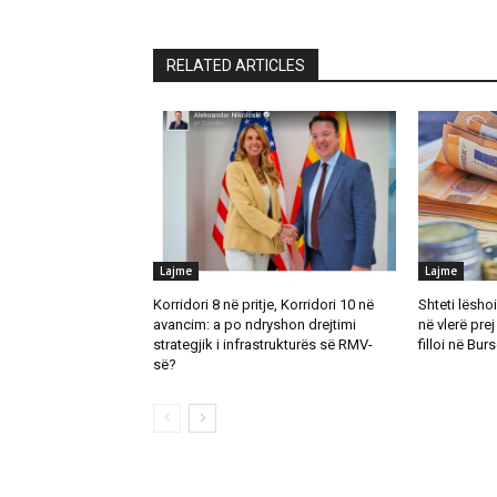
RELATED ARTICLES
Lajme
Lajme
Korridori 8 në pritje, Korridori 10 në
Shteti lësho
avancim: a po ndryshon drejtimi
në vlerë prej
strategjik i infrastrukturës së RMV-
filloi në Bu
së?