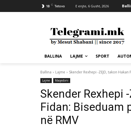
C
Ball
E enjte, 6 Gusht, 2026
18
Tetovo
BALLINA
LAJME
SPORT
AUTO
Ballina
Lajme
Skender Rexhepi -ZEJD, takon Hakan F
Lajme
Maqedoni
Skender Rexhepi 
Fidan: Biseduam pë
në RMV