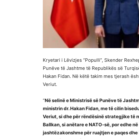
Kryetari i Lëvizjes “Populli”, Skender Rexhep
Punëve të Jashtme të Republikës së Turqisë
Hakan Fidan. Në këtë takim mes tjerash ësht
Veriut.
“
Në selinë e Ministrisë së Punëve të Jasht
ministrin dr. Hakan Fidan, me të cilin bis
Veriut, si dhe për rëndësinë strategjike të m
Ballkan, si anëtare e NATO-së, por edhe në 
jashtëzakonshme për ruajtjen e paqes dhe ko