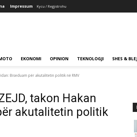
ina
Impressum
Kycu / Regjistrohu
MOTO
EKONOMI
OPINION
TEKNOLOGJI
SHES & BLE
idan: Biseduam për akutalitetin politik në RMV
-ZEJD, takon Hakan
r akutalitetin politik