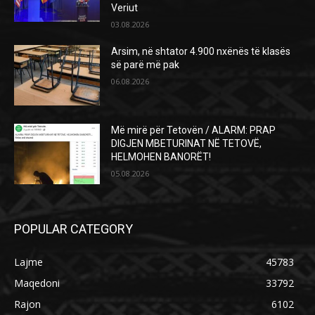
Veriut
03.08.2026
Arsim, në shtator 4.900 nxënës të klasës
së parë më pak
06.08.2026
Më mirë për Tetovën / ALARM: PRAP
DIGJEN MBETURINAT NË TETOVË,
HELMOHEN BANORËT!
05.08.2026
POPULAR CATEGORY
Lajme
45783
Maqedoni
33792
Rajon
6102