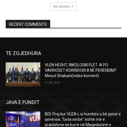
Më shumë
RECENT COMMENTS
TE ZGJEDHURA
VLEN HESHT, NIKOLOSKI FLET: A PO
VARROSET KORRIDORI 8 NË PERËNDIM?
Mesut Shabani(video koment)
07.08.2026
JAVA E FUNDIT
BDI: Prej kur VLEN-i, si humbës u bë pjesë e
qeverisë, “bota serbe” është më e
pranishme se kurrë në Maqedoninë e