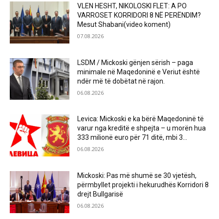
VLEN HESHT, NIKOLOSKI FLET: A PO
VARROSET KORRIDORI 8 NË PERËNDIM?
Mesut Shabani(video koment)
07.08.2026
LSDM / Mickoski gënjen sërish – paga
minimale në Maqedoninë e Veriut është
ndër më të dobëtat në rajon.
06.08.2026
Levica: Mickoski e ka bërë Maqedoninë të
varur nga kreditë e shpejta – u morën hua
333 milionë euro për 71 ditë, mbi 3...
06.08.2026
Mickoski: Pas më shumë se 30 vjetësh,
përmbyllet projekti i hekurudhës Korridori 8
drejt Bullgarisë
06.08.2026