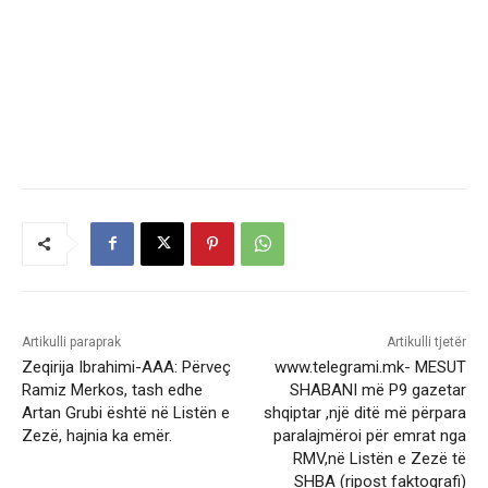
Artikulli paraprak
Artikulli tjetër
Zeqirija Ibrahimi-AAA: Përveç
www.telegrami.mk- MESUT
Ramiz Merkos, tash edhe
SHABANI më P9 gazetar
Artan Grubi është në Listën e
shqiptar ,një ditë më përpara
Zezë, hajnia ka emër.
paralajmëroi për emrat nga
RMV,në Listën e Zezë të
SHBA (ripost faktografi)