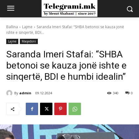
Ballina
Lajme
Saranda Imeri Stafai: “SHBA betonoi se kauza jonë
ishte e sinqertë, BDI...
Lajme
Maqedoni
Saranda Imeri Stafai: “SHBA
betonoi se kauza jonë ishte e
sinqertë, BDI e humbi idealin”
By
admin
09.12.2024
340
0