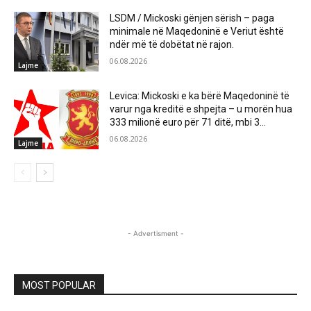
LSDM / Mickoski gënjen sërish – paga
minimale në Maqedoninë e Veriut është
ndër më të dobëtat në rajon.
06.08.2026
Lajme
Levica: Mickoski e ka bërë Maqedoninë të
varur nga kreditë e shpejta – u morën hua
333 milionë euro për 71 ditë, mbi 3...
06.08.2026
Lajme
- Advertisment -
MOST POPULAR