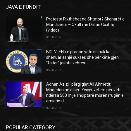
JAVA E FUNDIT
Protesta Rikthehet në Shtator? Skenarët e
Mundshëm – Okult me Dritan Goxhaj
(video)
01.08.2026
BDI: VLEN-i e pranon vetë se nuk ka
shënuar asnjë sukses dhe për këtë gjen
“fajtor” jashtë vehtes
05.08.2026
Adnan Azizi i përgjigjet Ali Ahmetit:
Maqedoninë e bëri Zvicër vetëm për vete,
ndërsa 500 mijë shqiptarë morën rrugën e
emigrimit
02.08.2026
POPULAR CATEGORY