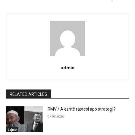
admin
RELATED ARTICLES
RMV / A është rastësi apo strategji?
07.08.2026
Lajme