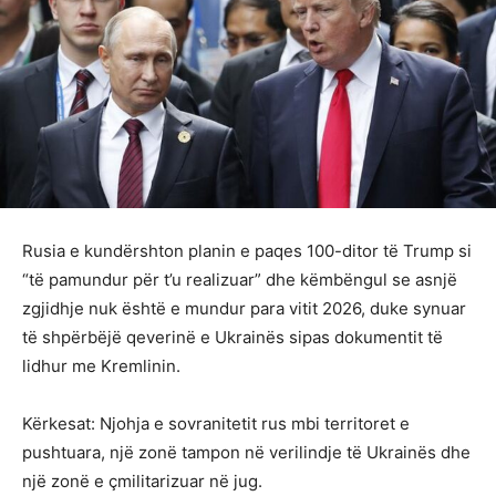
Rusia e kundërshton planin e paqes 100-ditor të Trump si
“të pamundur për t’u realizuar” dhe këmbëngul se asnjë
zgjidhje nuk është e mundur para vitit 2026, duke synuar
të shpërbëjë qeverinë e Ukrainës sipas dokumentit të
lidhur me Kremlinin.
Kërkesat: Njohja e sovranitetit rus mbi territoret e
pushtuara, një zonë tampon në verilindje të Ukrainës dhe
një zonë e çmilitarizuar në jug.