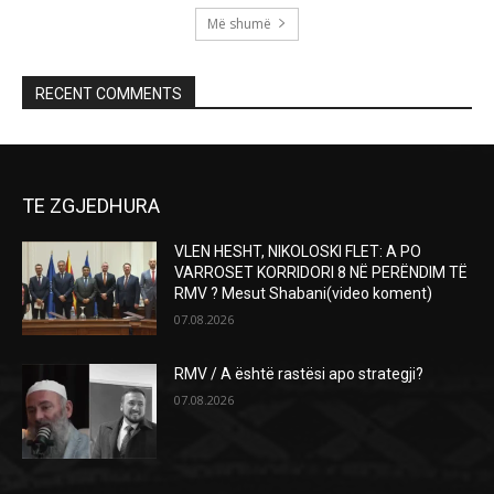
Më shumë
RECENT COMMENTS
TE ZGJEDHURA
VLEN HESHT, NIKOLOSKI FLET: A PO
VARROSET KORRIDORI 8 NË PERËNDIM TË
RMV ? Mesut Shabani(video koment)
07.08.2026
RMV / A është rastësi apo strategji?
07.08.2026