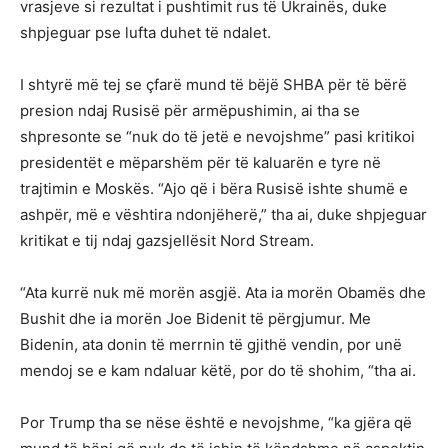
vrasjeve si rezultat i pushtimit rus të Ukrainës, duke
shpjeguar pse lufta duhet të ndalet.
I shtyrë më tej se çfarë mund të bëjë SHBA për të bërë
presion ndaj Rusisë për armëpushimin, ai tha se
shpresonte se “nuk do të jetë e nevojshme” pasi kritikoi
presidentët e mëparshëm për të kaluarën e tyre në
trajtimin e Moskës. “Ajo që i bëra Rusisë ishte shumë e
ashpër, më e vështira ndonjëherë,” tha ai, duke shpjeguar
kritikat e tij ndaj gazsjellësit Nord Stream.
“Ata kurrë nuk më morën asgjë. Ata ia morën Obamës dhe
Bushit dhe ia morën Joe Bidenit të përgjumur. Me
Bidenin, ata donin të merrnin të gjithë vendin, por unë
mendoj se e kam ndaluar këtë, por do të shohim, “tha ai.
Por Trump tha se nëse është e nevojshme, “ka gjëra që