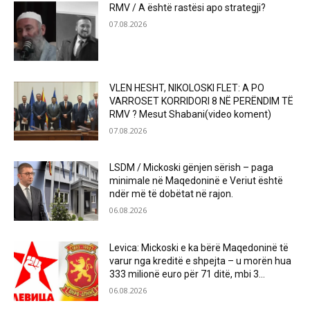
RMV / A është rastësi apo strategji?
07.08.2026
VLEN HESHT, NIKOLOSKI FLET: A PO
VARROSET KORRIDORI 8 NË PERËNDIM TË
RMV ? Mesut Shabani(video koment)
07.08.2026
LSDM / Mickoski gënjen sërish – paga
minimale në Maqedoninë e Veriut është
ndër më të dobëtat në rajon.
06.08.2026
Levica: Mickoski e ka bërë Maqedoninë të
varur nga kreditë e shpejta – u morën hua
333 milionë euro për 71 ditë, mbi 3...
06.08.2026