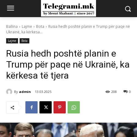
Ballina
Lajme
Bota
Rusia hedh poshtë planin e Trump për paqe në
Ukrainë, ka kërkesa...
Lajme
Bota
Rusia hedh poshtë planin e
Trump për paqe në Ukrainë, ka
kërkesa të tjera
By
admin
13.03.2025
208
0