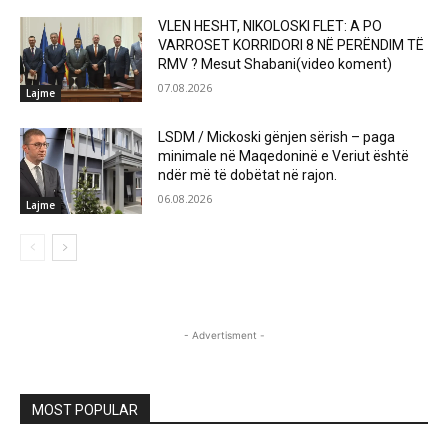
VLEN HESHT, NIKOLOSKI FLET: A PO
VARROSET KORRIDORI 8 NË PERËNDIM TË
RMV ? Mesut Shabani(video koment)
07.08.2026
Lajme
LSDM / Mickoski gënjen sërish – paga
minimale në Maqedoninë e Veriut është
ndër më të dobëtat në rajon.
06.08.2026
Lajme
- Advertisment -
MOST POPULAR