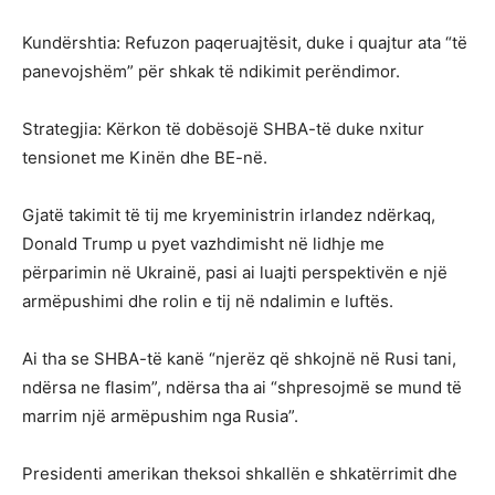
Kundërshtia: Refuzon paqeruajtësit, duke i quajtur ata “të
panevojshëm” për shkak të ndikimit perëndimor.
Strategjia: Kërkon të dobësojë SHBA-të duke nxitur
tensionet me Kinën dhe BE-në.
Gjatë takimit të tij me kryeministrin irlandez ndërkaq,
Donald Trump u pyet vazhdimisht në lidhje me
përparimin në Ukrainë, pasi ai luajti perspektivën e një
armëpushimi dhe rolin e tij në ndalimin e luftës.
Ai tha se SHBA-të kanë “njerëz që shkojnë në Rusi tani,
ndërsa ne flasim”, ndërsa tha ai “shpresojmë se mund të
marrim një armëpushim nga Rusia”.
Presidenti amerikan theksoi shkallën e shkatërrimit dhe