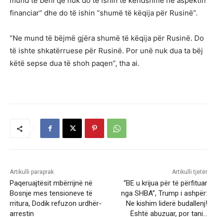
mund të bëni që nuk do të ishin të këndshme në aspektin
financiar” dhe do të ishin “shumë të këqija për Rusinë”.
“Ne mund të bëjmë gjëra shumë të këqija për Rusinë. Do
të ishte shkatërruese për Rusinë. Por unë nuk dua ta bëj
këtë sepse dua të shoh paqen”, tha ai.
Artikulli paraprak
Artikulli tjetër
Paqeruajtësit mbërrijnë në
“BE u krijua për të përfituar
Bosnje mes tensioneve të
nga SHBA”, Trump i ashpër:
rritura, Dodik refuzon urdhër-
Ne kishim liderë budallenj!
arrestin
Është abuzuar, por tani…