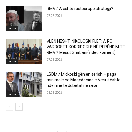
RMV / A është rastësi apo strategji?
07.08.2026
Lajme
VLEN HESHT, NIKOLOSKI FLET: A PO
VARROSET KORRIDORI 8 NË PERËNDIM TË
RMV ? Mesut Shabani(video koment)
07.08.2026
Lajme
LSDM / Mickoski gënjen sërish – paga
minimale në Maqedoninë e Veriut është
ndër më të dobëtat në rajon.
06.08.2026
Lajme