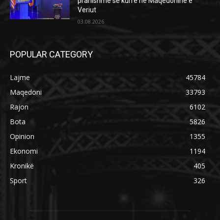
pranishme se kurrë në Maqedoninë e
Veriut
03.08.2026
POPULAR CATEGORY
Lajme
45784
Maqedoni
33793
Rajon
6102
Bota
5826
Opinion
1355
Ekonomi
1194
Kronikë
405
Sport
326