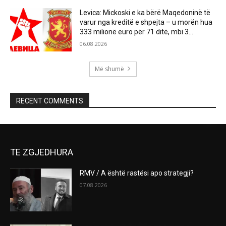
Levica: Mickoski e ka bërë Maqedoninë të
varur nga kreditë e shpejta – u morën hua
333 milionë euro për 71 ditë, mbi 3...
06.08.2026
Më shumë
RECENT COMMENTS
TE ZGJEDHURA
RMV / A është rastësi apo strategji?
07.08.2026