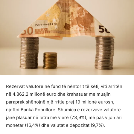
Rezervat valutore në fund të nëntorit të këtij viti arritën
në 4.862,2 milionë euro dhe krahasuar me muajin
paraprak shënojnë një rritje prej 19 milionë eurosh,
njoftoi Banka Popullore. Shumica e rezervave valutore
janë plasuar në letra me vlerë (73,9%), më pas vijon ari
monetar (16,4%) dhe valutat e depozitat (9,7%).