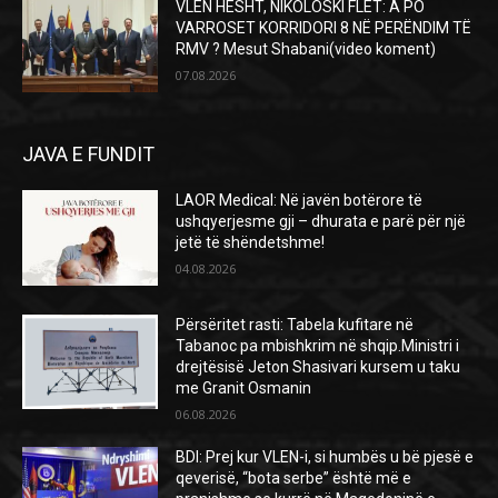
VLEN HESHT, NIKOLOSKI FLET: A PO
VARROSET KORRIDORI 8 NË PERËNDIM TË
RMV ? Mesut Shabani(video koment)
07.08.2026
JAVA E FUNDIT
LAOR Medical: Në javën botërore të
ushqyerjesme gji – dhurata e parë për një
jetë të shëndetshme!
04.08.2026
Përsëritet rasti: Tabela kufitare në
Tabanoc pa mbishkrim në shqip.Ministri i
drejtësisë Jeton Shasivari kursem u taku
me Granit Osmanin
06.08.2026
BDI: Prej kur VLEN-i, si humbës u bë pjesë e
qeverisë, “bota serbe” është më e