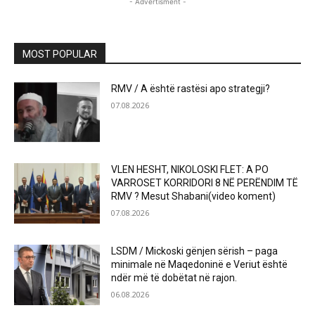
- Advertisment -
MOST POPULAR
RMV / A është rastësi apo strategji?
07.08.2026
VLEN HESHT, NIKOLOSKI FLET: A PO
VARROSET KORRIDORI 8 NË PERËNDIM TË
RMV ? Mesut Shabani(video koment)
07.08.2026
LSDM / Mickoski gënjen sërish – paga
minimale në Maqedoninë e Veriut është
ndër më të dobëtat në rajon.
06.08.2026