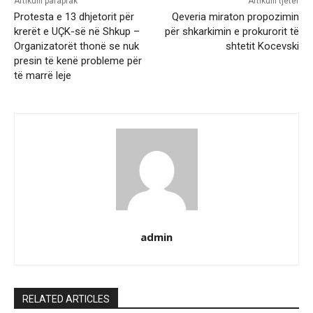
Artikulli paraprak
Artikulli tjetër
Protesta e 13 dhjetorit për
Qeveria miraton propozimin
krerët e UÇK-së në Shkup –
për shkarkimin e prokurorit të
Organizatorët thonë se nuk
shtetit Kocevski
presin të kenë probleme për
të marrë leje
admin
RELATED ARTICLES