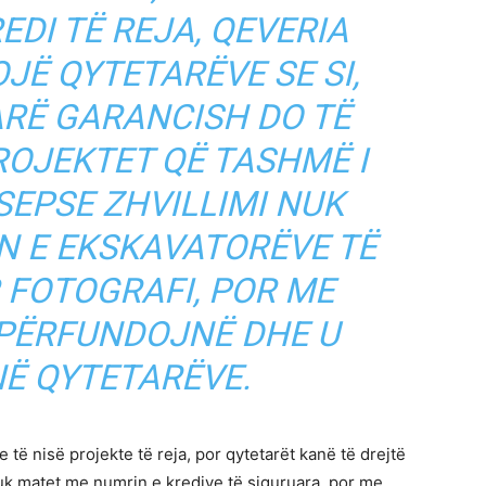
EDI TË REJA, QEVERIA
JË QYTETARËVE SE SI,
ARË GARANCISH DO TË
OJEKTET QË TASHMË I
SEPSE ZHVILLIMI NUK
N E EKSKAVATORËVE TË
 FOTOGRAFI, POR ME
 PËRFUNDOJNË DHE U
Ë QYTETARËVE.
 të nisë projekte të reja, por qytetarët kanë të drejtë
 nuk matet me numrin e kredive të siguruara, por me