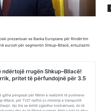
loski prezantuan se Banka Europiane për Rindërtim
ionë eurosh për segmentin Shkup–Bllacë, entuziazmi