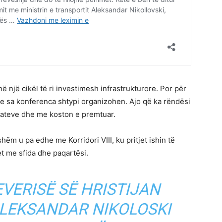
ë një cikël të ri investimesh infrastrukturore. Por për
he sa konferenca shtypi organizohen. Ajo që ka rëndësi
fateve dhe me koston e premtuar.
shëm u pa edhe me Korridori VIII, ku pritjet ishin të
t me sfida dhe paqartësi.
EVERISË SË HRISTIJAN
ALEKSANDAR NIKOLOSKI