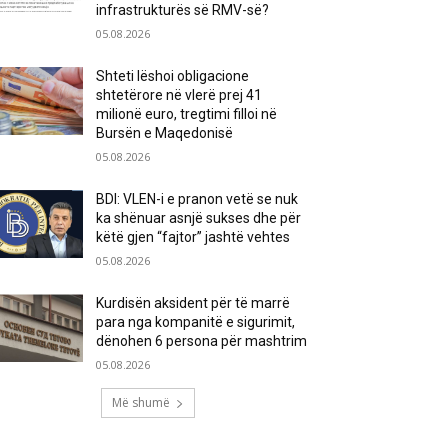
infrastrukturës së RMV-së?
05.08.2026
Shteti lëshoi obligacione
shtetërore në vlerë prej 41
milionë euro, tregtimi filloi në
Bursën e Maqedonisë
05.08.2026
BDI: VLEN-i e pranon vetë se nuk
ka shënuar asnjë sukses dhe për
këtë gjen “fajtor” jashtë vehtes
05.08.2026
Kurdisën aksident për të marrë
para nga kompanitë e sigurimit,
dënohen 6 persona për mashtrim
05.08.2026
Më shumë