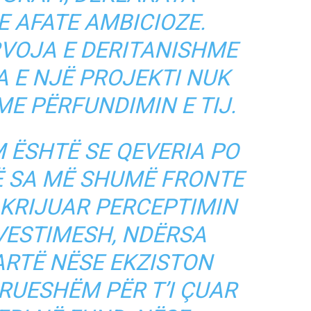
E AFATE AMBICIOZE.
RVOJA E DERITANISHME
A E NJË PROJEKTI NUK
ME PËRFUNDIMIN E TIJ.
M ËSHTË SE QEVERIA PO
Ë SA MË SHUMË FRONTE
 KRIJUAR PERCEPTIMIN
NVESTIMESH, NDËRSA
ARTË NËSE EKZISTON
RUESHËM PËR T’I ÇUAR