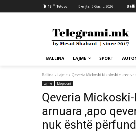
C
Ball
E enjte, 6 Gusht, 2026
18
Tetovo
BALLINA
LAJME
SPORT
AUTO
Ballina
Lajme
Qeveria Mickoski-Nikoloski e kredive t
Lajme
Maqedoni
Qeveria Mickoski-N
arnuara ,apo qever
nuk është përfun