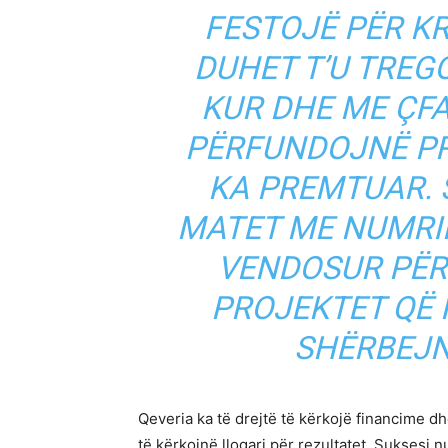
FESTOJË PËR KR
DUHET T’U TREGO
KUR DHE ME ÇF
PËRFUNDOJNË PR
KA PREMTUAR. 
MATET ME NUMRI
VENDOSUR PËR
PROJEKTET QË
SHËRBEJN
Qeveria ka të drejtë të kërkojë financime dhe
të kërkojnë llogari për rezultatet. Suksesi