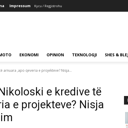
ina
Impressum
Kycu / Regjistrohu
MOTO
EKONOMI
OPINION
TEKNOLOGJI
SHES & BLE
ë arnuara ,apo qeveria e projekteve? Nisja...
ikoloski e kredive të
ia e projekteve? Nisja
dim