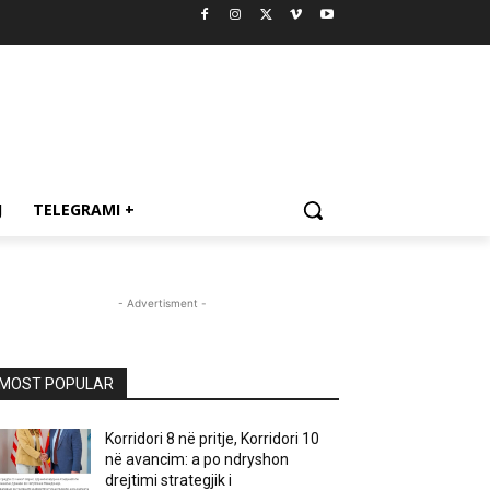
J
TELEGRAMI +
- Advertisment -
MOST POPULAR
Korridori 8 në pritje, Korridori 10
në avancim: a po ndryshon
drejtimi strategjik i