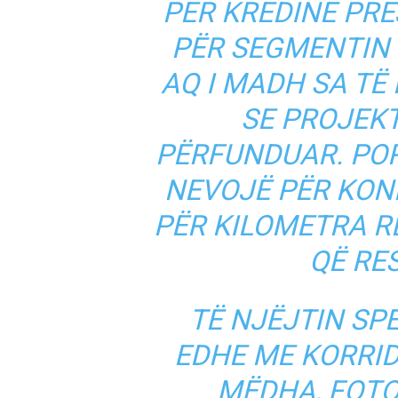
PËR KREDINË PRE
PËR SEGMENTIN
AQ I MADH SA TË
SE PROJEK
PËRFUNDUAR. PO
NEVOJË PËR KON
PËR KILOMETRA R
QË RE
TË NJËJTIN SP
EDHE ME KORRIDO
MËDHA, FOTO