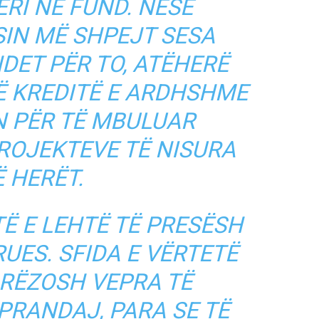
ERI NË FUND. NËSE
SIN MË SHPEJT SESA
DET PËR TO, ATËHERË
Ë KREDITË E ARDHSHME
N PËR TË MBULUAR
ROJEKTEVE TË NISURA
 HERËT.
TË E LEHTË TË PRESËSH
UES. SFIDA E VËRTETË
ORËZOSH VEPRA TË
PRANDAJ, PARA SE TË