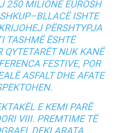
J 250 MILIONË EUROSH
 SHKUP–BLLACË ISHTE
 KRIJOHEJ PËRSHTYPJA
TI TASHMË ËSHTË
R QYTETARËT NUK KANË
FERENCA FESTIVE, POR
EALË ASFALT DHE AFATE
SPEKTOHEN.
EKTAKËL E KEMI PARË
RI VIII. PREMTIME TË
GRAFI, DEKLARATA