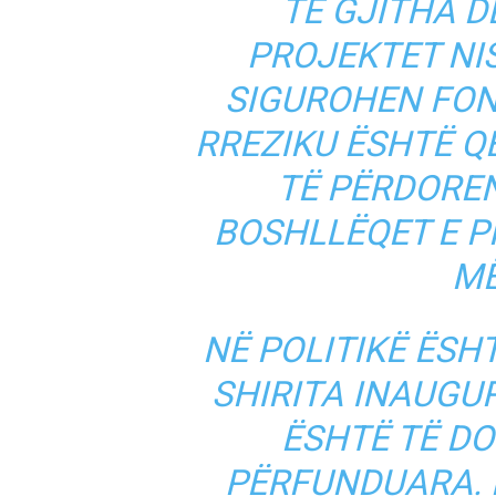
TË GJITHA D
PROJEKTET NI
SIGUROHEN FON
RREZIKU ËSHTË Q
TË PËRDORE
BOSHLLËQET E P
MË
NË POLITIKË ËSH
SHIRITA INAUGUR
ËSHTË TË D
PËRFUNDUARA. 