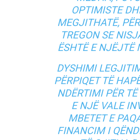
OPTIMISTE DH
MEGJITHATË, PË
TREGON SE NISJ
ËSHTË E NJËJTË 
DYSHIMI LEGJITI
PËRPIQET TË HAP
NDËRTIMI PËR TË
E NJË VALE I
MBETET E PAQ
FINANCIM I QËND