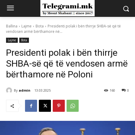
Ballina
Lajme
Bota
Presidenti polak i bën thirrje SHBA-së që të
vendosen armë bërthamore në...
Lajme
Bota
Presidenti polak i bën thirrje
SHBA-së që të vendosen armë
bërthamore në Poloni
By
admin
13.03.2025
160
0