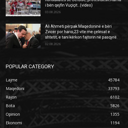
i bën qejfin Vuçiçit…(video)
03.08.2026
Ali Ahmeti përpak Maqedoninë e bëri
Zvicër por haroi,23 vite me çelësat e
shtetit, e tani kërkon fajtorin në pasqyrë.
02.08.2026
POPULAR CATEGORY
Lajme
45784
Maqedoni
33793
Rajon
6102
Bota
5826
Opinion
1355
Ekonomi
1194