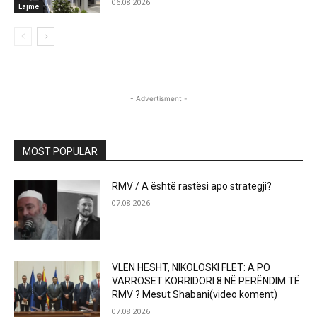
06.08.2026
Lajme
- Advertisment -
MOST POPULAR
RMV / A është rastësi apo strategji?
07.08.2026
VLEN HESHT, NIKOLOSKI FLET: A PO
VARROSET KORRIDORI 8 NË PERËNDIM TË
RMV ? Mesut Shabani(video koment)
07.08.2026