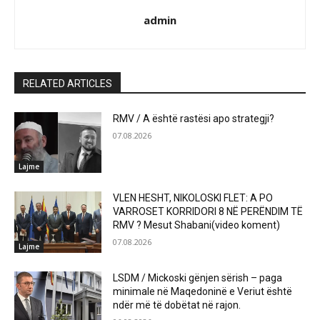
admin
RELATED ARTICLES
RMV / A është rastësi apo strategji?
07.08.2026
Lajme
VLEN HESHT, NIKOLOSKI FLET: A PO
VARROSET KORRIDORI 8 NË PERËNDIM TË
RMV ? Mesut Shabani(video koment)
07.08.2026
Lajme
LSDM / Mickoski gënjen sërish – paga
minimale në Maqedoninë e Veriut është
ndër më të dobëtat në rajon.