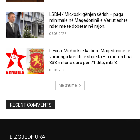
LSDM / Mickoski gënjen sërish – paga
minimale në Maqedoninë e Veriut është
ndër më të dobëtat në rajon.
06.08.2026
Levica: Mickoski e ka bërë Maqedoninë të
varur nga kreditë e shpejta – u morën hua
333 milionë euro për 71 ditë, mbi 3...
06.08.2026
Më shumë
RECENT COMMENTS
TE ZGJEDHURA