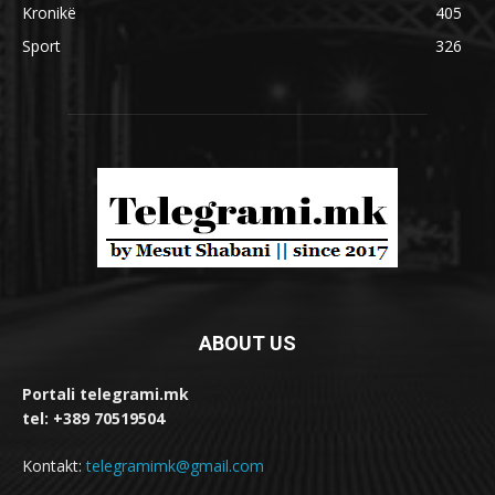
Kronikë
405
Sport
326
ABOUT US
Portali telegrami.mk
tel: +389 70519504
Kontakt:
telegramimk@gmail.com