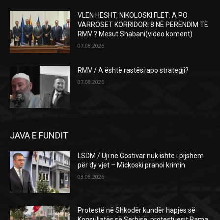
VLEN HESHT, NIKOLOSKI FLET: A PO
VARROSET KORRIDORI 8 NË PERËNDIM TË
RMV ? Mesut Shabani(video koment)
07.08.2026
RMV / A është rastësi apo strategji?
07.08.2026
JAVA E FUNDIT
LSDM / Uji në Gostivar nuk ishte i pijshëm
për dy vjet – Mickoski pranoi krimin
03.08.2026
Protestë në Shkodër kundër hapjes së
Konsullatës së Serbisë, protestuesit:Rama