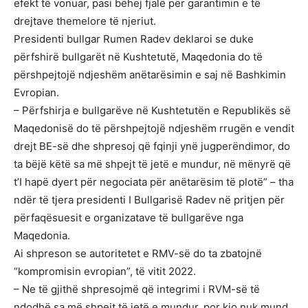
efekt të vonuar, pasi bëhej fjalë për garantimin e të
drejtave themelore të njeriut.
Presidenti bullgar Rumen Radev deklaroi se duke
përfshirë bullgarët në Kushtetutë, Maqedonia do të
përshpejtojë ndjeshëm anëtarësimin e saj në Bashkimin
Evropian.
– Përfshirja e bullgarëve në Kushtetutën e Republikës së
Maqedonisë do të përshpejtojë ndjeshëm rrugën e vendit
drejt BE-së dhe shpresoj që fqinji ynë jugperëndimor, do
ta bëjë këtë sa më shpejt të jetë e mundur, në mënyrë që
t’I hapë dyert për negociata për anëtarësim të plotë” – tha
ndër të tjera presidenti I Bullgarisë Radev në pritjen për
përfaqësuesit e organizatave të bullgarëve nga
Maqedonia.
Ai shpreson se autoritetet e RMV-së do ta zbatojnë
“kompromisin evropian”, të vitit 2022.
– Ne të gjithë shpresojmë që integrimi i RVM-së të
ndodhë sa më shpejt të jetë e mundur, por kjo nuk mund