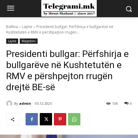
Ballina
Lajme
Presidenti bullgar: Përfshirja e bullgarëve në
Kushtetutën e RMV e përshpejton rrugën...
Lajme
Maqedoni
Presidenti bullgar: Përfshirja e
bullgarëve në Kushtetutën e
RMV e përshpejton rrugën
drejtë BE-së
By
admin
05.12.2025
136
0