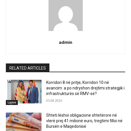
admin
RELATED ARTICLES
Korridori 8 në pritje, Korridori 10 në
avancim: a po ndryshon drejtimi strategjik i
infrastrukturës së RMV-së?
05.08.2026
Lajme
Shteti lëshoi obligacione shtetërore në
vlerë prej 41 milionë euro, tregtimi filloi në
Bursën e Maqedonisë