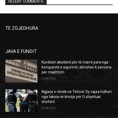
RECENT COMMENTS
TE ZGJEDHURA
JAVA E FUNDIT
Kurdisën aksident për të marrë para nga
kompanitë e sigurimit, dënohen 6 persona
për mashtrim
05.08.2026
Ngjarje e rëndë në Tetovë: Dy vajza hidhen
nga taksia në lëvizje për t’i shpëtuar
shoferit
05.08.2026