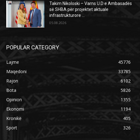
Takim Nikoloski – Varns U.D e Ambasadës
së SHBA për projektet aktuale
infrastrukturore …
05.08.2026
POPULAR CATEGORY
Lajme
45776
Maqedoni
33785
Rajon
6102
Bota
5826
Opinion
1355
Ekonomi
1194
Kronikë
405
Sport
326