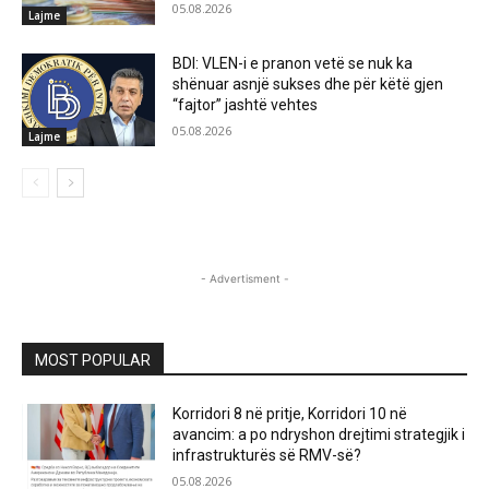
05.08.2026
Lajme
BDI: VLEN-i e pranon vetë se nuk ka
shënuar asnjë sukses dhe për këtë gjen
“fajtor” jashtë vehtes
05.08.2026
Lajme
- Advertisment -
MOST POPULAR
Korridori 8 në pritje, Korridori 10 në
avancim: a po ndryshon drejtimi strategjik i
infrastrukturës së RMV-së?
05.08.2026