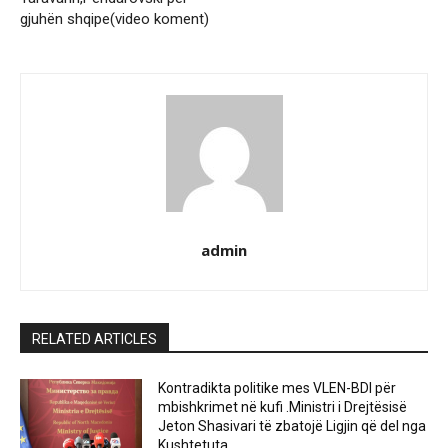
gjuhën shqipe(video koment)
admin
RELATED ARTICLES
Kontradikta politike mes VLEN-BDI për
mbishkrimet në kufi .Ministri i Drejtësisë
Jeton Shasivari të zbatojë Ligjin që del nga
Kushtetuta.