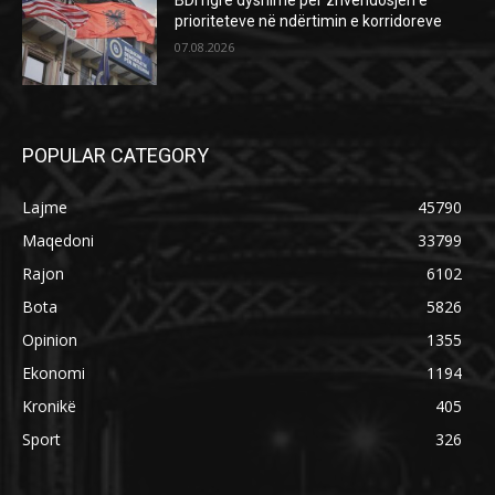
BDI ngre dyshime për zhvendosjen e
prioriteteve në ndërtimin e korridoreve
07.08.2026
POPULAR CATEGORY
Lajme
45790
Maqedoni
33799
Rajon
6102
Bota
5826
Opinion
1355
Ekonomi
1194
Kronikë
405
Sport
326