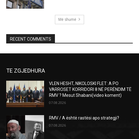
Më shumë
RECENT COMMENTS
TE ZGJEDHURA
VLEN HESHT, NIKOLOSKI FLET: A PO
VARROSET KORRIDORI 8 NË PERËNDIM TË
RMV ? Mesut Shabani(video koment)
07.08.2026
RMV / A është rastësi apo strategji?
07.08.2026