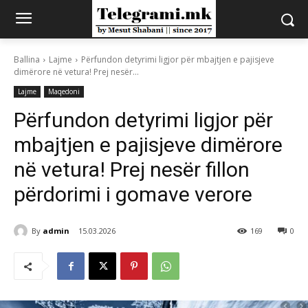
Ballina
Lajme
Përfundon detyrimi ligjor për mbajtjen e pajisjeve
dimërore në vetura! Prej nesër...
Lajme
Maqedoni
Përfundon detyrimi ligjor për
mbajtjen e pajisjeve dimërore
në vetura! Prej nesër fillon
përdorimi i gomave verore
By
admin
15.03.2026
169
0