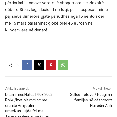
përdorimi i gomave verore të shoqëruara me zinxhirë
dëbore.Sipas legjislacionit në fuqi, për mosposedimin e
pajisjeve dimërore gjatë periudhës nga 15 nëntori deri
më 15 mars parashihet gjobë prej 45 eurosh në
kundërvlerë në denarë.
Artikulli paraprak
Artikulli tjetër
Ditari i mesNatës14.03.2026-
Sellcë-Tetovë / Reagim i
RMV /Izet Mexhiti hit me
familjes së dëshmorit
drunjtë +mysafiri
Hajredin Arifi
amerikan.Hajde fol me
Taravarin,Pendarovski për