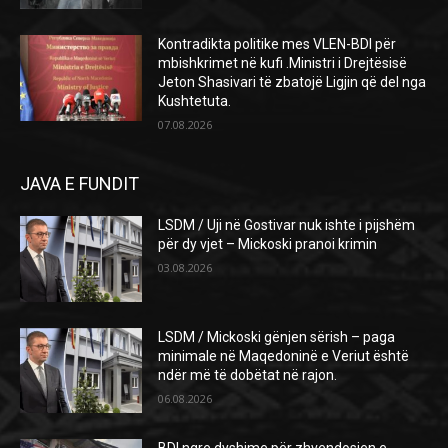
Kontradikta politike mes VLEN-BDI për
mbishkrimet në kufi .Ministri i Drejtësisë
Jeton Shasivari të zbatojë Ligjin që del nga
Kushtetuta.
07.08.2026
JAVA E FUNDIT
LSDM / Uji në Gostivar nuk ishte i pijshëm
për dy vjet – Mickoski pranoi krimin
03.08.2026
LSDM / Mickoski gënjen sërish – paga
minimale në Maqedoninë e Veriut është
ndër më të dobëtat në rajon.
06.08.2026