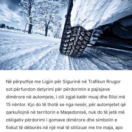
Në përputhje me Ligjin për Sigurinë në Trafikun Rrugor
sot përfundon detyrimi për përdorimin e pajisjeve
dimërore në automjete, i cili zgjat katër muaj dhe filloi më
15 nëntor. Kjo do të thotë se nga nesër, për automjetet që
qarkullojnë në territorin e Maqedonisë, nuk do të jetë më
obligativ përdorimi i gomave dimërore dhe simbolin e
flokut të dëborës në një mal të stilizuar me tre maja, apo