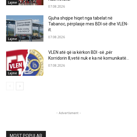
Lajme
07.08.2026
Gjuha shqipe hiqet nga tabelat në
Tabanoc, përplasje mes BDI-së dhe VLEN-
it.
07.08.2026
Lajme
VLEN atë që ia kërkon BDI -së ,për
Korridorin 8,vetë nuk e ka në komunikatë…
07.08.2026
Lajme
- Advertisment -
MOST POPULAR