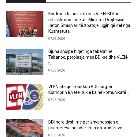
Kontradikta politike mes VLEN-BDI për
mbishkrimet në kufi .Ministri i Drejtësisë
Jeton Shasivari të zbatojë Ligjin që del nga
Kushtetuta.
07.08.2026
Gjuha shqipe hiqet nga tabelat në
Tabanoc, përplasje mes BDI-së dhe VLEN-
it.
07.08.2026
VLEN atë që ia kërkon BDI -së ,për
Korridorin 8,vetë nuk e ka në komunikatë…
07.08.2026
BDI ngre dyshime për zhvendosjen e
prioriteteve në ndërtimin e korridoreve
07.08.2026