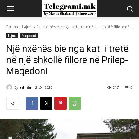
Ballina
Lajme
Një nxënës bie nga kati i tretë në një shkollë fillore në...
Lajme
Maqedoni
Një nxënës bie nga kati i tretë
në një shkollë fillore në Prilep-
Maqedoni
By
admin
21.01.2025
217
0