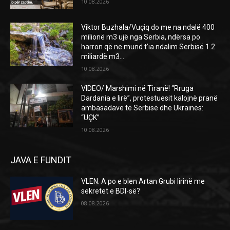
10.08.2026
Viktor Buzhala/Vuçiq do me na ndalë 400
milionë m3 ujë nga Serbia, ndërsa po
harron që ne mund t’ia ndalim Serbisë 1.2
miliardë m3...
10.08.2026
VIDEO/ Marshimi në Tiranë! “Rruga
Dardania e lirë”, protestuesit kalojnë pranë
ambasadave të Serbisë dhe Ukrainës:
“UÇK”
10.08.2026
JAVA E FUNDIT
VLEN: A po e blen Artan Grubi lirinë me
sekretet e BDI-së?
08.08.2026