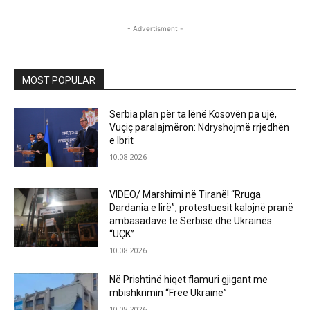
- Advertisment -
MOST POPULAR
Serbia plan për ta lënë Kosovën pa ujë,
Vuçiç paralajmëron: Ndryshojmë rrjedhën
e Ibrit
10.08.2026
VIDEO/ Marshimi në Tiranë! “Rruga
Dardania e lirë”, protestuesit kalojnë pranë
ambasadave të Serbisë dhe Ukrainës:
“UÇK”
10.08.2026
Në Prishtinë hiqet flamuri gjigant me
mbishkrimin “Free Ukraine”
10.08.2026