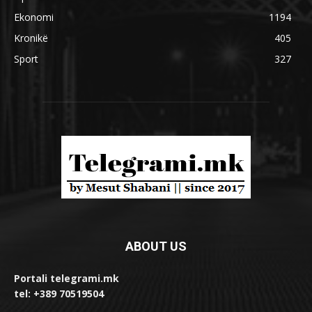
Ekonomi
1194
Kronikë
405
Sport
327
ABOUT US
Portali telegrami.mk
tel: +389 70519504