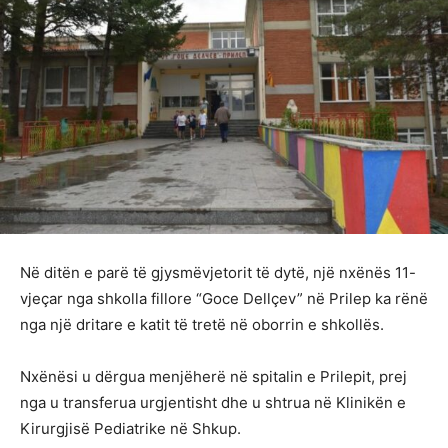
Në ditën e parë të gjysmëvjetorit të dytë, një nxënës 11-
vjeçar nga shkolla fillore “Goce Dellçev” në Prilep ka rënë
nga një dritare e katit të tretë në oborrin e shkollës.
Nxënësi u dërgua menjëherë në spitalin e Prilepit, prej
nga u transferua urgjentisht dhe u shtrua në Klinikën e
Kirurgjisë Pediatrike në Shkup.