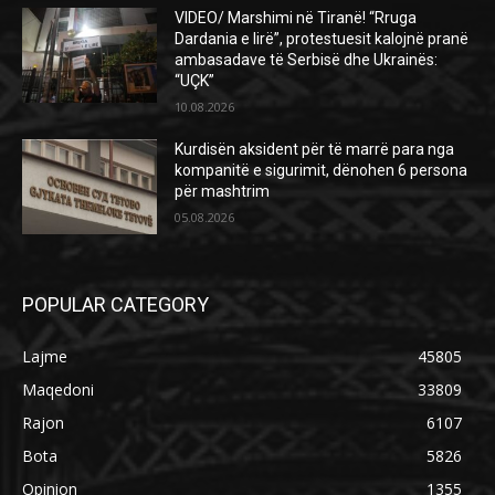
VIDEO/ Marshimi në Tiranë! “Rruga
Dardania e lirë”, protestuesit kalojnë pranë
ambasadave të Serbisë dhe Ukrainës:
“UÇK”
10.08.2026
Kurdisën aksident për të marrë para nga
kompanitë e sigurimit, dënohen 6 persona
për mashtrim
05.08.2026
POPULAR CATEGORY
Lajme
45805
Maqedoni
33809
Rajon
6107
Bota
5826
Opinion
1355