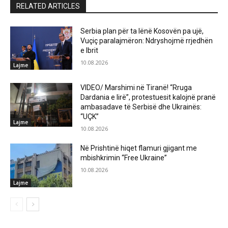
RELATED ARTICLES
Serbia plan për ta lënë Kosovën pa ujë,
Vuçiç paralajmëron: Ndryshojmë rrjedhën
e Ibrit
10.08.2026
Lajme
VIDEO/ Marshimi në Tiranë! “Rruga
Dardania e lirë”, protestuesit kalojnë pranë
ambasadave të Serbisë dhe Ukrainës:
“UÇK”
Lajme
10.08.2026
Në Prishtinë hiqet flamuri gjigant me
mbishkrimin “Free Ukraine”
10.08.2026
Lajme