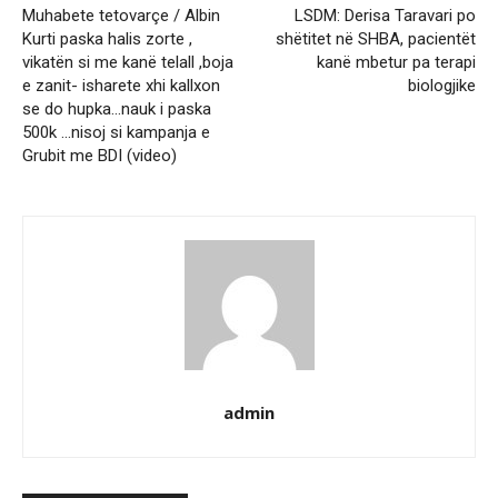
Muhabete tetovarçe / Albin
LSDM: Derisa Taravari po
Kurti paska halis zorte ,
shëtitet në SHBA, pacientët
vikatën si me kanë telall ,boja
kanë mbetur pa terapi
e zanit- isharete xhi kallxon
biologjike
se do hupka…nauk i paska
500k …nisoj si kampanja e
Grubit me BDI (video)
admin