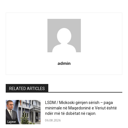
admin
RELATED ARTICLES
LSDM / Mickoski gënjen sërish – paga
minimale në Maqedoninë e Veriut është
ndër më të dobëtat në rajon.
06.08.2026
Lajme