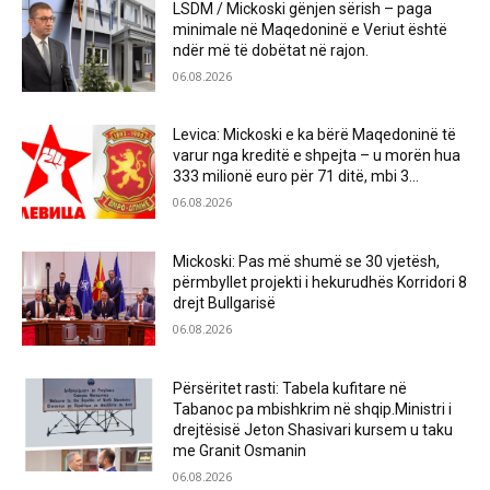
LSDM / Mickoski gënjen sërish – paga
minimale në Maqedoninë e Veriut është
ndër më të dobëtat në rajon.
06.08.2026
Levica: Mickoski e ka bërë Maqedoninë të
varur nga kreditë e shpejta – u morën hua
333 milionë euro për 71 ditë, mbi 3...
06.08.2026
Mickoski: Pas më shumë se 30 vjetësh,
përmbyllet projekti i hekurudhës Korridori 8
drejt Bullgarisë
06.08.2026
Përsëritet rasti: Tabela kufitare në
Tabanoc pa mbishkrim në shqip.Ministri i
drejtësisë Jeton Shasivari kursem u taku
me Granit Osmanin
06.08.2026