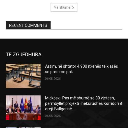
Më shumë
RECENT COMMENTS
TE ZGJEDHURA
Arsim, në shtator 4.900 nxënës të klasës
së parë më pak
06.08.2026
Mickoski: Pas më shumë se 30 vjetësh,
përmbyllet projekti i hekurudhës Korridori 8
drejt Bullgarisë
06.08.2026