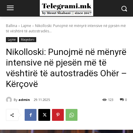
Ballina
Lajme
Nikolloski: Punojmë në mënyrë intensive në pjesën më
të vështirë të autostradës...
Lajme
Maqedoni
Nikolloski: Punojmë në mënyrë
intensive në pjesën më të
vështirë të autostradës Ohër –
Kërçovë
By
admin
29.11.2025
123
0