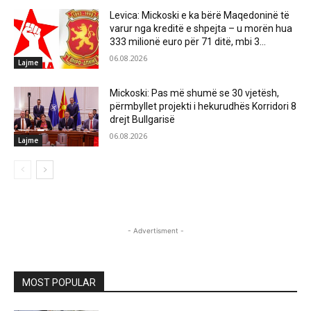
Levica: Mickoski e ka bërë Maqedoninë të
varur nga kreditë e shpejta – u morën hua
333 milionë euro për 71 ditë, mbi 3...
06.08.2026
Lajme
Mickoski: Pas më shumë se 30 vjetësh,
përmbyllet projekti i hekurudhës Korridori 8
drejt Bullgarisë
06.08.2026
Lajme
- Advertisment -
MOST POPULAR