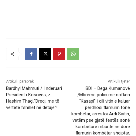
Artikulli paraprak
Artikulli tjetër
Bardhyl Mahmuti / I nderuari
BDI – Dega Kumanovë
President i Kosovës, z.
/Mbrëmë polici me nofkën
Hashim Thaçi,“Dreqi, me të
“Kasapi” i cili vitin e kaluar
vërtetë fshihet në detaje”!
përdhosi flamurin tonë
kombëtar, arrestoi Ardi Saitin,
vetëm pse gjatë festës sonë
kombëtare mbante në dorë
flamurin kombëtar shqiptar.