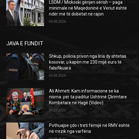
LSDM / Mickoski gënjen sërish – paga
minimale në Maqedoninë e Veriut është
ndër më të dobëtat në rajon.
06.08.2026
JAVA E FUNDIT
Shkup, policia privon nga liria dy shtetas
kosovar, u kapën me 230 mijë euro të
falsifikuara
05.08.2026
Ali Ahmeti: Kam informacione se ka
nisma për ta paditur Ushtrinë Çlirimtare
Kombëtare në Hagë (Video)
31.07.2026
Pothuajse çdo i treti fëmijë në RMV është
në rrezik nga varfëria
03.08.2026