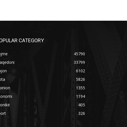
OPULAR CATEGORY
ajme
45790
aqedoni
33799
ajon
6102
ota
5826
pinion
1355
konomi
1194
onikë
405
ort
326