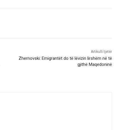
Artikulli tjetër
Zhernovski: Emigrantët do të lëvizin lirshëm në të
,
gjithë Maqedoninë