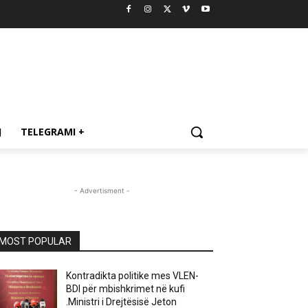
J
TELEGRAMI +
- Advertisment -
MOST POPULAR
Kontradikta politike mes VLEN-
BDI për mbishkrimet në kufi
.Ministri i Drejtësisë Jeton