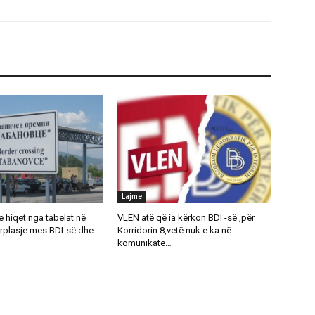
Lajme
 hiqet nga tabelat në
VLEN atë që ia kërkon BDI -së ,për
rplasje mes BDI-së dhe
Korridorin 8,vetë nuk e ka në
komunikatë…