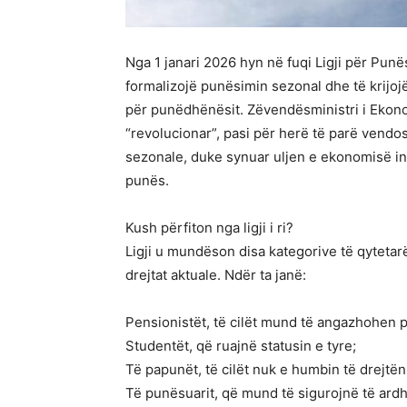
Nga 1 janari 2026 hyn në fuqi Ligji për Punë
formalizojë punësimin sezonal dhe të krijojë
për punëdhënësit. Zëvendësministri i Ekonom
“revolucionar”, pasi për herë të parë vendo
sezonale, duke synuar uljen e ekonomisë in
punës.
Kush përfiton nga ligji i ri?
Ligji u mundëson disa kategorive të qyteta
drejtat aktuale. Ndër ta janë:
Pensionistët, të cilët mund të angazhohen 
Studentët, që ruajnë statusin e tyre;
Të papunët, të cilët nuk e humbin të drejtë
Të punësuarit, që mund të sigurojnë të ard