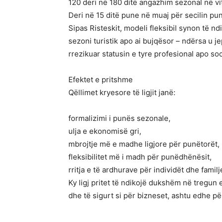
120 deri në 180 ditë angazhim sezonal në vit
Deri në 15 ditë pune në muaj për secilin pu
Sipas Risteskit, modeli fleksibil synon të n
sezoni turistik apo ai bujqësor – ndërsa u 
rrezikuar statusin e tyre profesional apo soc
Efektet e pritshme
Qëllimet kryesore të ligjit janë:
formalizimi i punës sezonale,
ulja e ekonomisë gri,
mbrojtje më e madhe ligjore për punëtorët,
fleksibilitet më i madh për punëdhënësit,
rritja e të ardhurave për individët dhe familj
Ky ligj pritet të ndikojë dukshëm në tregun 
dhe të sigurt si për bizneset, ashtu edhe pë