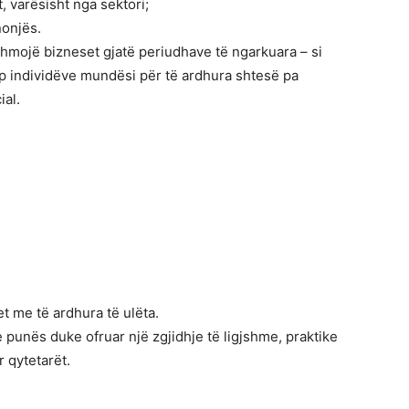
, varësisht nga sektori;
nonjës.
dihmojë bizneset gjatë periudhave të ngarkuara – si
jep individëve mundësi për të ardhura shtesë pa
ial.
et me të ardhura të ulëta.
e punës duke ofruar një zgjidhje të ligjshme, praktike
r qytetarët.