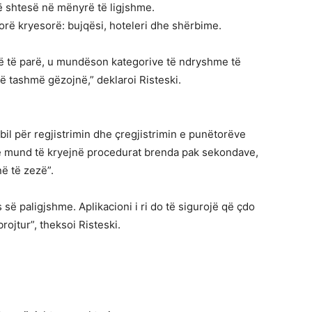
ë shtesë në mënyrë të ligjshme.
orë kryesorë: bujqësi, hoteleri dhe shërbime.
rë të parë, u mundëson kategorive të ndryshme të
ë tashmë gëzojnë,” deklaroi Risteski.
bil për regjistrimin dhe çregjistrimin e punëtorëve
ë mund të kryejnë procedurat brenda pak sekondave,
ë të zezë”.
s së paligjshme. Aplikacioni i ri do të sigurojë që çdo
rojtur”, theksoi Risteski.