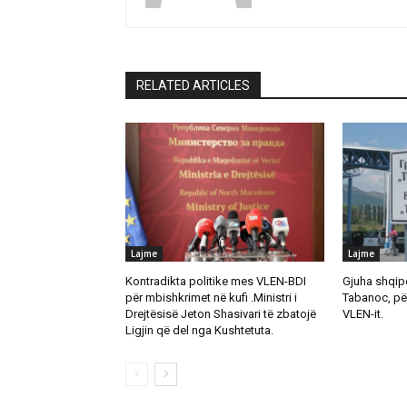
RELATED ARTICLES
Lajme
Lajme
Kontradikta politike mes VLEN-BDI
Gjuha shqipe
për mbishkrimet në kufi .Ministri i
Tabanoc, pë
Drejtësisë Jeton Shasivari të zbatojë
VLEN-it.
Ligjin që del nga Kushtetuta.