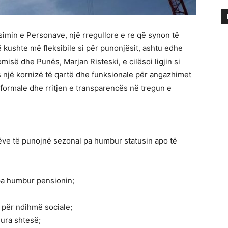
simin e Personave, një rregullore e re që synon të
 kushte më fleksibile si për punonjësit, ashtu edhe
isë dhe Punës, Marjan Risteski, e cilësoi ligjin si
s një kornizë të qartë dhe funksionale për angazhimet
formale dhe rritjen e transparencës në tregun e
rëve të punojnë sezonal pa humbur statusin apo të
pa humbur pensionin;
n për ndihmë sociale;
hura shtesë;