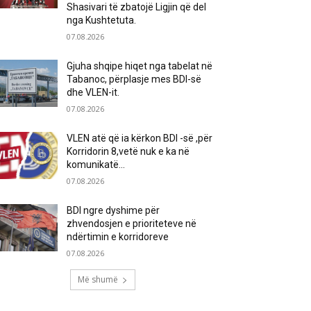
Shasivari të zbatojë Ligjin që del
nga Kushtetuta.
07.08.2026
Gjuha shqipe hiqet nga tabelat në
Tabanoc, përplasje mes BDI-së
dhe VLEN-it.
07.08.2026
VLEN atë që ia kërkon BDI -së ,për
Korridorin 8,vetë nuk e ka në
komunikatë…
07.08.2026
BDI ngre dyshime për
zhvendosjen e prioriteteve në
ndërtimin e korridoreve
07.08.2026
Më shumë