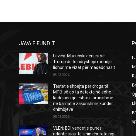
JAVA E FUNDIT
P
Levica: Mucunski gënjeu se
L
Trump do të ndryshojë mendje
M
lidhur me vizat për maqedonasit
03.08.2026
R
B
Testet e shpejta për droga të
MPB-së do ta detektojnë edhe
O
kodeinën që është e pranishme
E
në barnat e zakonshme kundër
dhimbjeve
Kr
05.08.2026
Sp
VLEN: BDI vendet e punës i
ndante sikur të ishin dhuratë nga