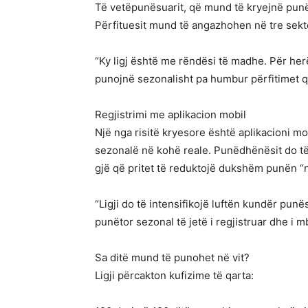
Të vetëpunësuarit, që mund të kryejnë pun
Përfituesit mund të angazhohen në tre sekt
“Ky ligj është me rëndësi të madhe. Për he
punojnë sezonalisht pa humbur përfitimet q
Regjistrimi me aplikacion mobil
Një nga risitë kryesore është aplikacioni mo
sezonalë në kohë reale. Punëdhënësit do t
gjë që pritet të reduktojë dukshëm punën “n
“Ligji do të intensifikojë luftën kundër punë
punëtor sezonal të jetë i regjistruar dhe i mb
Sa ditë mund të punohet në vit?
Ligji përcakton kufizime të qarta: