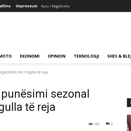
allina
Impressum
Kycu / Regjistrohu
MOTO
EKONOMI
OPINION
TEKNOLOGJI
SHES & BLE
egalizohet me rregulla të reja
, punësimi sezonal
ulla të reja
167
0