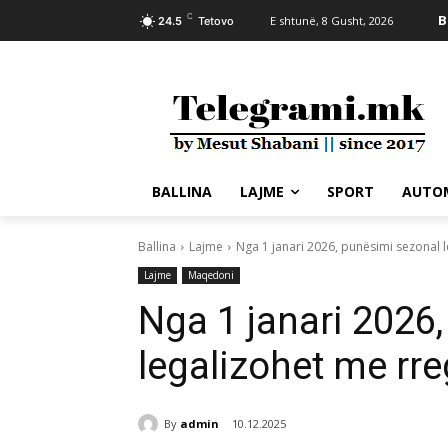
C
B
E shtunë, 8 Gusht, 2026
24.5
Tetovo
BALLINA
LAJME
SPORT
AUTO
Ballina
Lajme
Nga 1 janari 2026, punësimi sezonal l
Lajme
Maqedoni
Nga 1 janari 2026
legalizohet me rreg
By
admin
10.12.2025