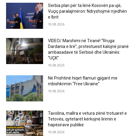
Serbia plan për ta lënë Kosovën pa ujë,
Vuçiç paralajmëron: Ndryshojmë rrjedhën
e Ibrit
10.08.2026
VIDEO/ Marshimi në Tiranë! “Rruga
Dardania e lirë”, protestuesit kalojnë pranë
ambasadave të Serbisë dhe Ukrainës:
“UÇK”
10.08.2026
Në Prishtinë hiqet flamuri gjigant me
mbishkrimin “Free Ukraine”
10.08.2026
Tavolina, mallra e vetura zënë trotuaret e
Tetovës, qytetarët kërkojnë lirimin e
hapësirave publike
10.08.2026