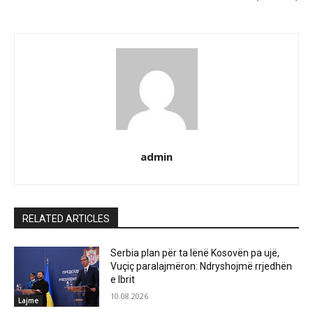
admin
RELATED ARTICLES
Serbia plan për ta lënë Kosovën pa ujë,
Vuçiç paralajmëron: Ndryshojmë rrjedhën
e Ibrit
10.08.2026
Lajme