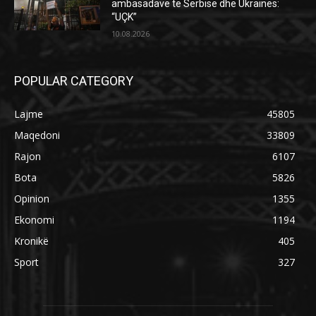
ambasadave të Serbisë dhe Ukrainës:
“UÇK”
10.08.2026
POPULAR CATEGORY
Lajme
45805
Maqedoni
33809
Rajon
6107
Bota
5826
Opinion
1355
Ekonomi
1194
Kronikë
405
Sport
327