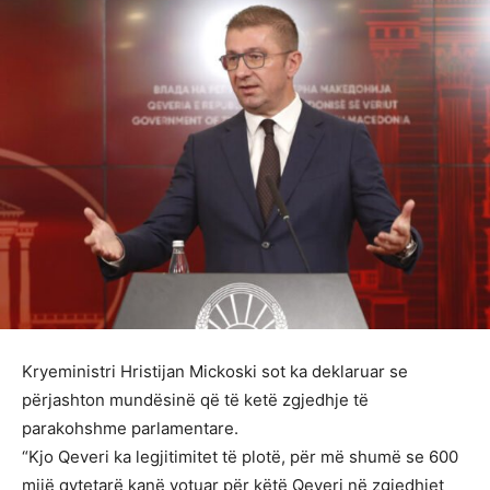
Kryeministri Hristijan Mickoski sot ka deklaruar se
përjashton mundësinë që të ketë zgjedhje të
parakohshme parlamentare.
“Kjo Qeveri ka legjitimitet të plotë, për më shumë se 600
mijë qytetarë kanë votuar për këtë Qeveri në zgjedhjet