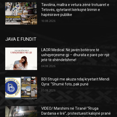
Tavolina, mallra e vetura zënë trotuaret e
Tetovës, qytetarët kërkojnë lirimin e
hapësirave publike
10.08.2026
JAVA E FUNDIT
LAOR Medical: Në javën botërore të
ushqyerjesme gji – dhurata e parë për një
jetë të shëndetshme!
04.08.2026
BDI Strugë me akuza ndaj kryetarit Mendi
Qyra: “Shumë foto, pak punë
05.08.2026
VIDEO/ Marshimi në Tiranë! “Rruga
Dardania e lirë”, protestuesit kalojnë pranë