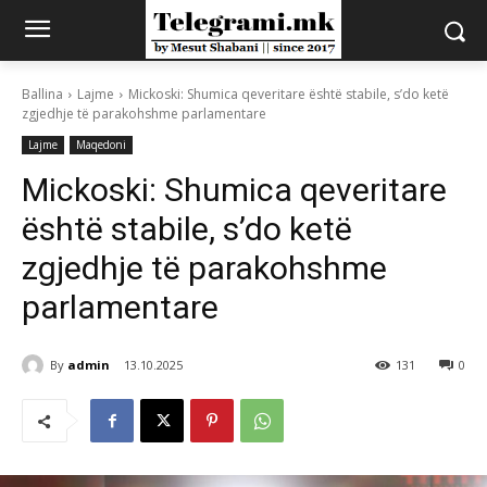
Ballina
Lajme
Mickoski: Shumica qeveritare është stabile, s’do ketë
zgjedhje të parakohshme parlamentare
Lajme
Maqedoni
Mickoski: Shumica qeveritare
është stabile, s’do ketë
zgjedhje të parakohshme
parlamentare
By
admin
13.10.2025
131
0