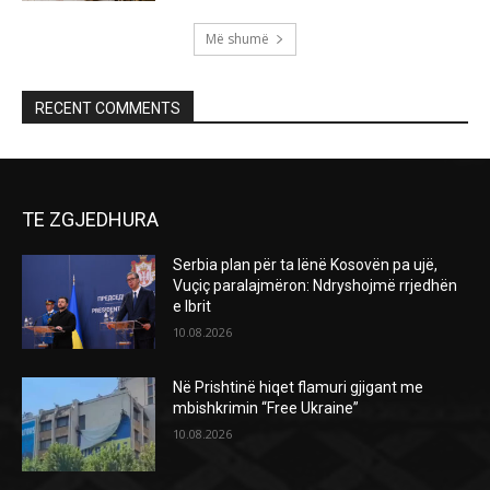
Më shumë
RECENT COMMENTS
TE ZGJEDHURA
Serbia plan për ta lënë Kosovën pa ujë,
Vuçiç paralajmëron: Ndryshojmë rrjedhën
e Ibrit
10.08.2026
Në Prishtinë hiqet flamuri gjigant me
mbishkrimin “Free Ukraine”
10.08.2026