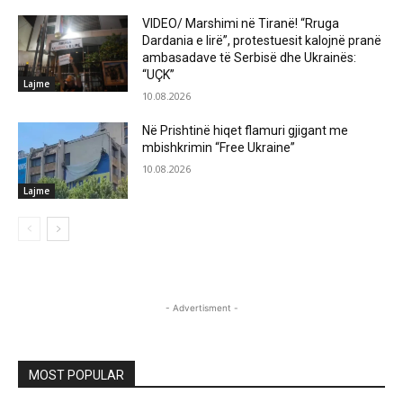
VIDEO/ Marshimi në Tiranë! “Rruga
Dardania e lirë”, protestuesit kalojnë pranë
ambasadave të Serbisë dhe Ukrainës:
“UÇK”
Lajme
10.08.2026
Në Prishtinë hiqet flamuri gjigant me
mbishkrimin “Free Ukraine”
10.08.2026
Lajme
- Advertisment -
MOST POPULAR