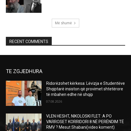
Më shumë
RECENT COMMENTS
TE ZGJEDHURA
Ridorëzohet kërkesa: Lëvizja e Studentëve
Shqiptarë insiston që provimet shtetërore
të mbahen edhe në shqip
07.08.2026
VLEN HESHT, NIKOLOSKI FLET: A PO
VARROSET KORRIDORI 8 NË PERËNDIM TË
RMV ? Mesut Shabani(video koment)