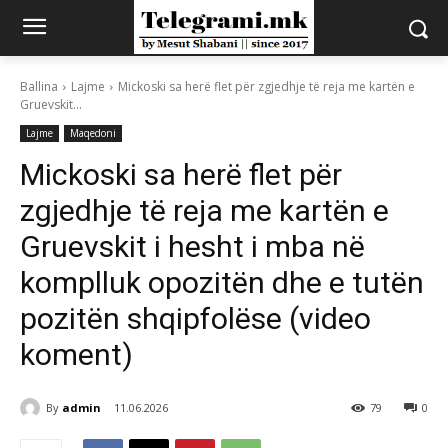
Ballina
Lajme
Mickoski sa herë flet për zgjedhje të reja me kartën e
Gruevskit...
Lajme
Maqedoni
Mickoski sa herë flet për
zgjedhje të reja me kartën e
Gruevskit i hesht i mba në
komplluk opozitën dhe e tutën
pozitën shqipfolëse (video
koment)
By
admin
11.06.2026
79
0