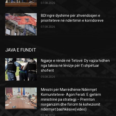
07.08.2026
BDI ngre dyshime për zhvendosjen e
prioriteteve në ndërtimin e korridoreve
07.08.2026
JAVA E FUNDIT
Ngjarje e rëndë në Tetovë: Dy vajza hidhen
nga taksia në lëvizje për t’i shpëtuar
shoferit
05.08.2026
Ministri për Marrëdhënie Ndërmjet
Komuniteteve- Agon Ferati: E gjetëm
ministrinë pa strategji – Premton
riorganizim dhe forcim të kohezionit
ndërmjet bashkësive(video)
01.08.2026