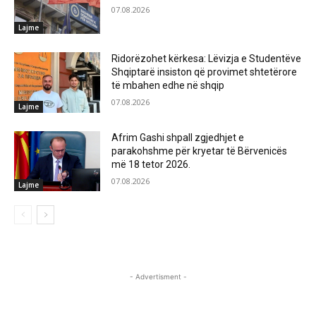
07.08.2026
Lajme
Ridorëzohet kërkesa: Lëvizja e Studentëve
Shqiptarë insiston që provimet shtetërore
të mbahen edhe në shqip
07.08.2026
Lajme
Afrim Gashi shpall zgjedhjet e
parakohshme për kryetar të Bërvenicës
më 18 tetor 2026.
07.08.2026
Lajme
- Advertisment -