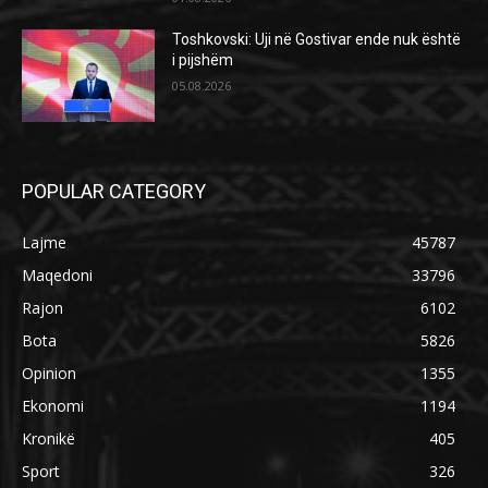
Toshkovski: Uji në Gostivar ende nuk është
i pijshëm
05.08.2026
POPULAR CATEGORY
Lajme
45787
Maqedoni
33796
Rajon
6102
Bota
5826
Opinion
1355
Ekonomi
1194
Kronikë
405
Sport
326