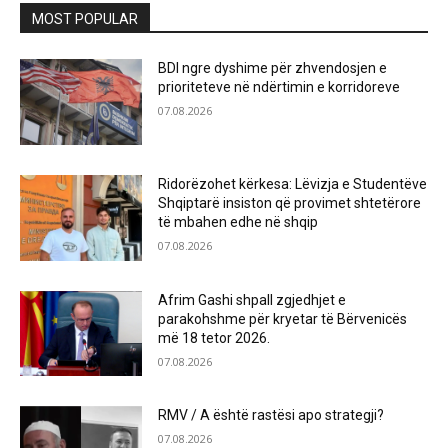
MOST POPULAR
BDI ngre dyshime për zhvendosjen e
prioriteteve në ndërtimin e korridoreve
07.08.2026
Ridorëzohet kërkesa: Lëvizja e Studentëve
Shqiptarë insiston që provimet shtetërore
të mbahen edhe në shqip
07.08.2026
Afrim Gashi shpall zgjedhjet e
parakohshme për kryetar të Bërvenicës
më 18 tetor 2026.
07.08.2026
RMV / A është rastësi apo strategji?
07.08.2026