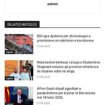
admin
RELATED ARTICLES
BDI ngre dyshime për zhvendosjen e
prioriteteve në ndërtimin e korridoreve
07.08.2026
Lajme
Ridorëzohet kërkesa: Lëvizja e Studentëve
Shqiptarë insiston që provimet shtetërore
të mbahen edhe në shqip
07.08.2026
Lajme
Afrim Gashi shpall zgjedhjet e
parakohshme për kryetar të Bërvenicës
më 18 tetor 2026.
07.08.2026
Lajme