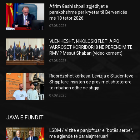
Afrim Gashi shpall zgjedhjet e
parakohshme për kryetar të Bërvenicës
më 18 tetor 2026.
07.08.2026
VLEN HESHT, NIKOLOSKI FLET: A PO
VARROSET KORRIDORI 8 NË PERËNDIM TË
RMV ? Mesut Shabani(video koment)
07.08.2026
Ridorëzohet kërkesa: Lëvizja e Studentëve
Shqiptarë insiston që provimet shtetërore
të mbahen edhe në shqip
07.08.2026
JAVA E FUNDIT
LSDM / Vizitë e panjoftuar e “botës serbe”,
me agjendë të paralajmëruar!