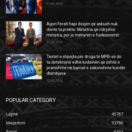
01.08.2026
Agon Ferati hapi dosjen që askush nuk
donte ta prekte: Ministria që ndryshoi
ministra, por jo mënyrën e funksionimit
01.08.2026
Testet e shpejta për droga të MPB-së do
ta detektojnë edhe kodeinën që është e
pranishme në barnat e zakonshme kundër
dhimbjeve
05.08.2026
POPULAR CATEGORY
Lajme
45787
Maqedoni
33796
Rajon
6102