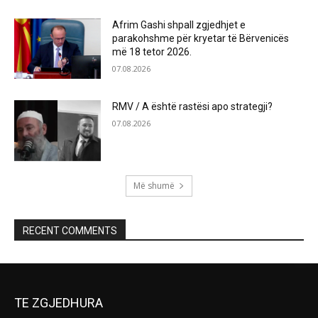
Afrim Gashi shpall zgjedhjet e
parakohshme për kryetar të Bërvenicës
më 18 tetor 2026.
07.08.2026
RMV / A është rastësi apo strategji?
07.08.2026
Më shumë
RECENT COMMENTS
TE ZGJEDHURA