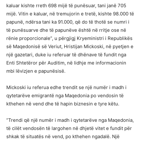
kaluar kishte rreth 698 mijë të punësuar, tani janë 705
mijë. Vitin e kaluar, në tremujorin e tretë, kishte 98.000 të
papunë, ndërsa tani ka 91.000, që do të thotë se numri i
të punësuarve dhe të papunëve është në rritje ose në
rënie proporcionale”, u përgjigj Kryeministri i Republikës
së Maqedonisë së Veriut, Hristijan Mickoski, në pyetjen e
një gazetari, duke iu referuar të dhënave të fundit nga
Enti Shtetëror për Auditim, në lidhje me informacionin
mbi lëvizjen e papunësisë.
Mickoski iu referua edhe trendit se një numër i madh i
qytetarëve emigrantë nga Maqedonia po vendosin të
kthehen në vend dhe të hapin biznesin e tyre këtu.
“Trendi që një numër i madh i qytetarëve nga Maqedonia,
të cilët vendosën të largohen në dhjetë vitet e fundit për
shkak të situatës në vend, po kthehen ngadalë. Një