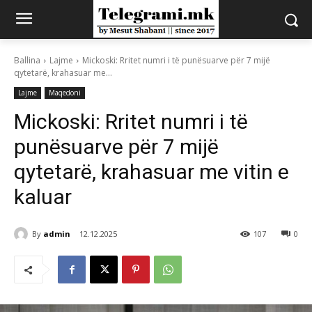
Ballina
Lajme
Mickoski: Rritet numri i të punësuarve për 7 mijë
qytetarë, krahasuar me...
Lajme
Maqedoni
Mickoski: Rritet numri i të
punësuarve për 7 mijë
qytetarë, krahasuar me vitin e
kaluar
By
admin
12.12.2025
107
0