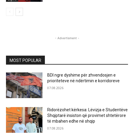
- Advertisment -
MOST POPULAR
BDI ngre dyshime për zhvendosjen e
prioriteteve në ndërtimin e korridoreve
07.08.2026
Ridorëzohet kërkesa: Lëvizja e Studentëve
Shqiptarë insiston që provimet shtetërore
të mbahen edhe në shqip
07.08.2026