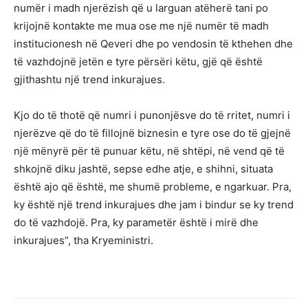
numër i madh njerëzish që u larguan atëherë tani po
krijojnë kontakte me mua ose me një numër të madh
institucionesh në Qeveri dhe po vendosin të kthehen dhe
të vazhdojnë jetën e tyre përsëri këtu, gjë që është
gjithashtu një trend inkurajues.
Kjo do të thotë që numri i punonjësve do të rritet, numri i
njerëzve që do të fillojnë biznesin e tyre ose do të gjejnë
një mënyrë për të punuar këtu, në shtëpi, në vend që të
shkojnë diku jashtë, sepse edhe atje, e shihni, situata
është ajo që është, me shumë probleme, e ngarkuar. Pra,
ky është një trend inkurajues dhe jam i bindur se ky trend
do të vazhdojë. Pra, ky parametër është i mirë dhe
inkurajues”, tha Kryeministri.