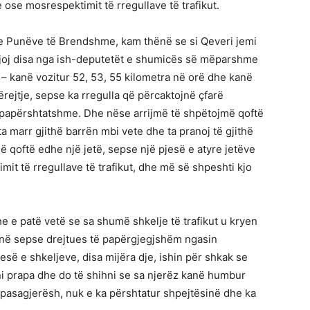
ose mosrespektimit të rregullave të trafikut.
 e Punëve të Brendshme, kam thënë se si Qeveri jemi
Dëgjoj disa nga ish-deputetët e shumicës së mëparshme
– kanë vozitur 52, 53, 55 kilometra në orë dhe kanë
rejtje, sepse ka rregulla që përcaktojnë çfarë
papërshtatshme. Dhe nëse arrijmë të shpëtojmë qoftë
a marr gjithë barrën mbi vete dhe ta pranoj të gjithë
ë qoftë edhe një jetë, sepse një pjesë e atyre jetëve
t të rregullave të trafikut, dhe më së shpeshti kjo
e e patë vetë se sa shumë shkelje të trafikut u kryen
janë sepse drejtues të papërgjegjshëm ngasin
esë e shkeljeve, disa mijëra dje, ishin për shkak se
ni prapa dhe do të shihni se sa njerëz kanë humbur
 pasagjerësh, nuk e ka përshtatur shpejtësinë dhe ka