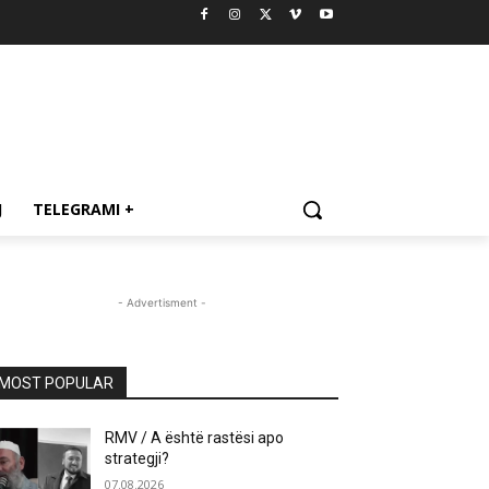
J
TELEGRAMI +
- Advertisment -
MOST POPULAR
RMV / A është rastësi apo
strategji?
07.08.2026