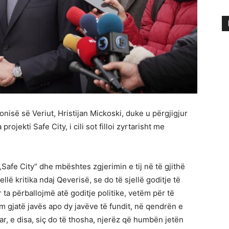
nisë së Veriut, Hristijan Mickoski, duke u përgjigjur
ojekti Safe City, i cili sot filloi zyrtarisht me
„Safe City“ dhe mbështes zgjerimin e tij në të gjithë
ellë kritika ndaj Qeverisë, se do të sjellë goditje të
r ta përballojmë atë goditje politike, vetëm për të
 gjatë javës apo dy javëve të fundit, në qendrën e
uar, e disa, siç do të thosha, njerëz që humbën jetën