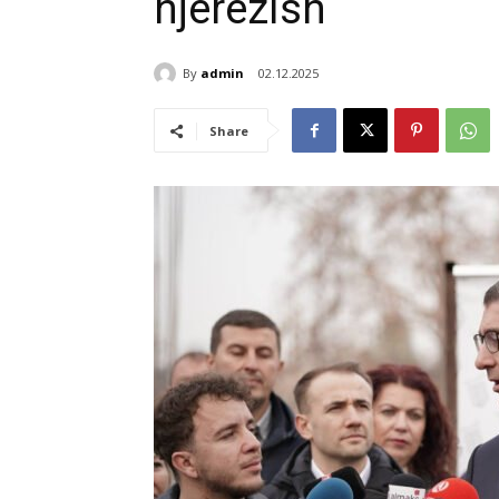
njerëzish
By
admin
02.12.2025
Share