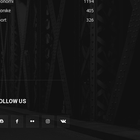
konomi
1194
onikë
405
ort
326
OLLOW US