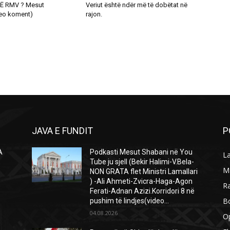
Ë RMV ? Mesut
Veriut është ndër më të dobëtat në
eo koment)
rajon.
JAVA E FUNDIT
P
A
Podkasti Mesut Shabani në You
L
Ë
Tube ju sjell (Bekir Halimi-V.Bela-
M
NON GRATA flet Ministri Lamallari
) -Ali Ahmeti-Zvicra-Haga-Agon
R
Ferati-Adnan Azizi.Korridori 8 në
B
pushim të lindjes(video...
04.08.2026
O