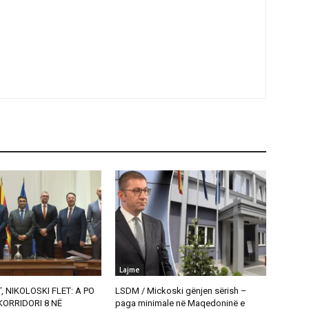
Lajme
, NIKOLOSKI FLET: A PO
LSDM / Mickoski gënjen sërish –
ORRIDORI 8 NË
paga minimale në Maqedoninë e