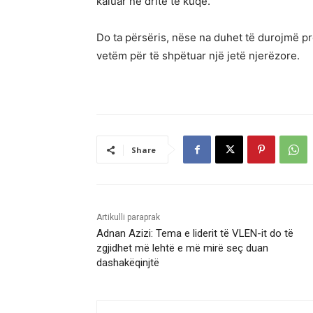
kaluar në dritë të kuqe.
Do ta përsëris, nëse na duhet të durojmë presi
vetëm për të shpëtuar një jetë njerëzore.
Share
Artikulli paraprak
Adnan Azizi: Tema e liderit të VLEN-it do të
zgjidhet më lehtë e më mirë seç duan
dashakëqinjtë