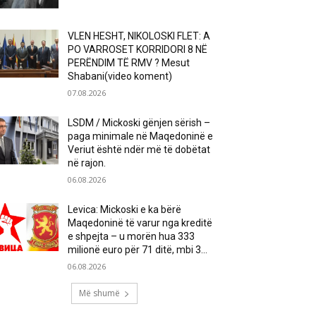
VLEN HESHT, NIKOLOSKI FLET: A
PO VARROSET KORRIDORI 8 NË
PERËNDIM TË RMV ? Mesut
Shabani(video koment)
07.08.2026
LSDM / Mickoski gënjen sërish –
paga minimale në Maqedoninë e
Veriut është ndër më të dobëtat
në rajon.
06.08.2026
Levica: Mickoski e ka bërë
Maqedoninë të varur nga kreditë
e shpejta – u morën hua 333
milionë euro për 71 ditë, mbi 3...
06.08.2026
Më shumë