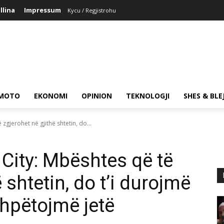
llina
Impressum
Kycu / Regjistrohu
MOTO
EKONOMI
OPINION
TEKNOLOGJI
SHES & BLE
zgjerohet në gjithë shtetin, do...
 City: Mbështes që të
 shtetin, do t’i durojmë
 shpëtojmë jetë