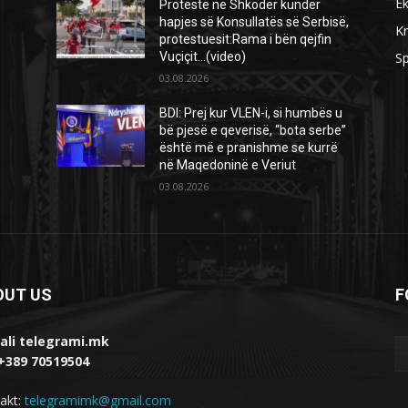
E
Protestë në Shkodër kundër
hapjes së Konsullatës së Serbisë,
Kr
protestuesit:Rama i bën qejfin
Vuçiçit…(video)
Sp
03.08.2026
BDI: Prej kur VLEN-i, si humbës u
bë pjesë e qeverisë, “bota serbe”
është më e pranishme se kurrë
në Maqedoninë e Veriut
03.08.2026
OUT US
F
ali telegrami.mk
 +389 70519504
akt:
telegramimk@gmail.com