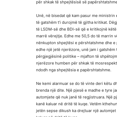
për shkak të shpejtësisë së papërshtatshme 
Unë, në bisedat që kam pasur me ministrin
të gatshëm t’i durojmë të gjitha kritikat. 
të LSDM-së dhe BDI-së që e kritikojnë këtë 
marrë vërejtje. Edhe me 50,5 do të marrin vë
nënkupton shpejtësi e përshtatshme dhe e 
edhe një jetë njerëzore, unë jam i gatshëm t
përgjegjësinë politike – mjafton të shpëtojm
njerëzore humben për shkak të mosrespektimi
ndodh nga shpejtësia e papërshtatshme.
Ne kemi alarmuar se do të vinte deri këtu dh
brenda një dite. Një pjesë e madhe e tyre 
automjete që nuk janë të regjistruara. Një pj
kanë kaluar në dritë të kuqe. Vetëm kthehu
jetën sepse dikush ka drejtuar një automjet