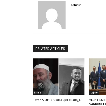
admin
RELATED ARTICLES
Lajme
Lajme
RMV / A është rastësi apo strategji?
VLEN HESHT
VARROSET K