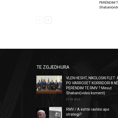
PERËNDIM T
Shabani(vid
TE ZGJEDHURA
VLEN HESHT, NIKOLOSKI FLET: 
PO VARROSET KORRIDORI 8 N
PERËNDIM TË RMV ? Mesut
Shabani(video koment)
07.08.2026
RMV / A është rastësi apo
strategji?