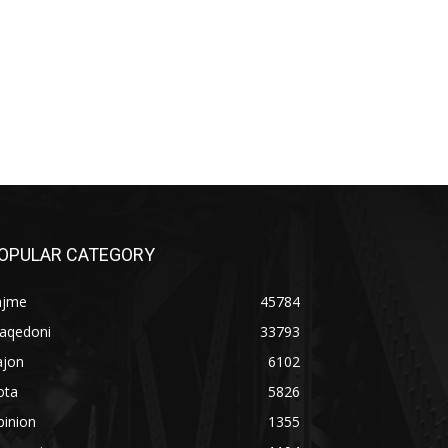
OPULAR CATEGORY
ajme
45784
aqedoni
33793
ajon
6102
ota
5826
pinion
1355