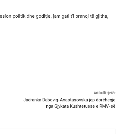
on politik dhe goditje, jam gati t’i pranoj të gjitha,
Artikulli tjetër
Jadranka Daboviq-Anastasovska jep dorëheqje
nga Gjykata Kushtetuese e RMV-së