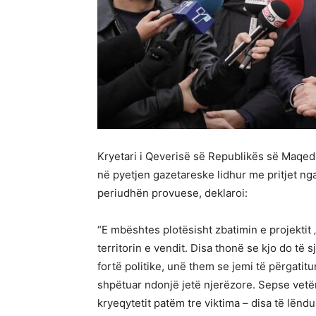
Kryetari i Qeverisë së Republikës së Maqedo
në pyetjen gazetareske lidhur me pritjet nga pr
periudhën provuese, deklaroi:
“E mbështes plotësisht zbatimin e projektit 
territorin e vendit. Disa thonë se kjo do të sj
fortë politike, unë them se jemi të përgatitu
shpëtuar ndonjë jetë njerëzore. Sepse vetëm
kryeqytetit patëm tre viktima – disa të lënd