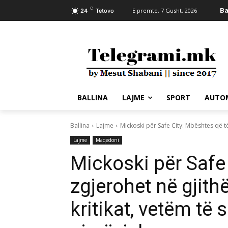
C
Ba
E premte, 7 Gusht, 2026
24
Tetovo
BALLINA
LAJME
SPORT
AUTO
Ballina
Lajme
Mickoski për Safe City: Mbështes që të 
Lajme
Maqedoni
Mickoski për Safe
zgjerohet në gjithë
kritikat, vetëm të