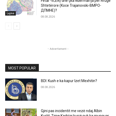
Fetai -VLEN) dhe çka Ndërmarrja për Rrugë
Shtetërore (Koce Trajanovski-ВМРО-
ДПМНЕ)?
Lajme
08.08.2026
- Advertisment -
MOST POPULAR
BDI: Kush e ka kapur Izet Mexhitin?
08.08.2026
Gjini pas incidentit me vezë ndaj Albin
Kurtit: Time Kadrijaj kurrë nuk ka munguar