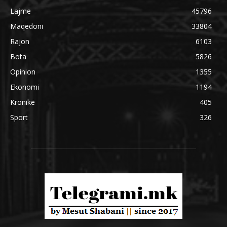
Lajme
45796
Maqedoni
33804
Rajon
6103
Bota
5826
Opinion
1355
Ekonomi
1194
Kronikë
405
Sport
326