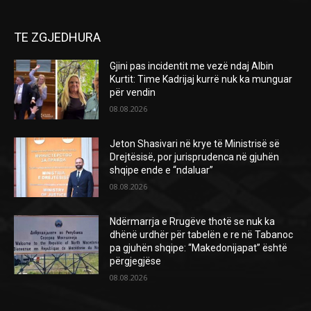
TE ZGJEDHURA
Gjini pas incidentit me vezë ndaj Albin
Kurtit: Time Kadrijaj kurrë nuk ka munguar
për vendin
08.08.2026
Jeton Shasivari në krye të Ministrisë së
Drejtësisë, por jurisprudenca në gjuhën
shqipe ende e “ndaluar”
08.08.2026
Ndërmarrja e Rrugëve thotë se nuk ka
dhënë urdhër për tabelën e re në Tabanoc
pa gjuhën shqipe: “Makedonijapat” është
përgjegjëse
08.08.2026