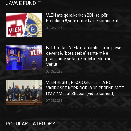
JAVA E FUNDIT
VLEN atë që ia kërkon BDI -së ,për
Korridorin 8,vetë nuk e ka në komunikatë…
07.08.2026
BDI: Prej kur VLEN-i, si humbës u bë pjesë e
qeverisë, “bota serbe” është më e
pranishme se kurrë në Maqedoninë e
Veriut
03.08.2026
VLEN HESHT, NIKOLOSKI FLET: A PO
VARROSET KORRIDORI 8 NË PERËNDIM TË
RMV ? Mesut Shabani(video koment)
07.08.2026
POPULAR CATEGORY