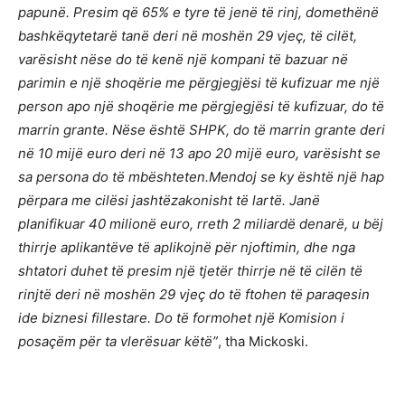
papunë. Presim që 65% e tyre të jenë të rinj, domethënë
bashkëqytetarë tanë deri në moshën 29 vjeç, të cilët,
varësisht nëse do të kenë një kompani të bazuar në
parimin e një shoqërie me përgjegjësi të kufizuar me një
person apo një shoqërie me përgjegjësi të kufizuar, do të
marrin grante. Nëse është SHPK, do të marrin grante deri
në 10 mijë euro deri në 13 apo 20 mijë euro, varësisht se
sa persona do të mbështeten.
Mendoj se ky është një hap
përpara me cilësi jashtëzakonisht të lartë. Janë
planifikuar 40 milionë euro, rreth 2 miliardë denarë, u bëj
thirrje aplikantëve të aplikojnë për njoftimin, dhe nga
shtatori duhet të presim një tjetër thirrje në të cilën të
rinjtë deri në moshën 29 vjeç do të ftohen të paraqesin
ide biznesi fillestare. Do të formohet një Komision i
posaçëm për ta vlerësuar këtë”
, tha Mickoski.