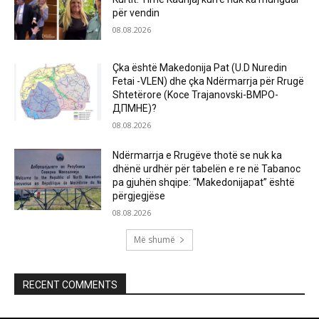
për vendin
08.08.2026
Çka është Makedonija Pat (U.D Nuredin
Fetai -VLEN) dhe çka Ndërmarrja për Rrugë
Shtetërore (Koce Trajanovski-ВМРО-
ДПМНЕ)?
08.08.2026
Ndërmarrja e Rrugëve thotë se nuk ka
dhënë urdhër për tabelën e re në Tabanoc
pa gjuhën shqipe: “Makedonijapat” është
përgjegjëse
08.08.2026
Më shumë
RECENT COMMENTS