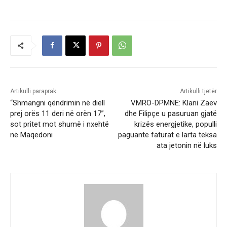
Artikulli paraprak
Artikulli tjetër
“Shmangni qëndrimin në diell
VMRO-DPMNE: Klani Zaev
prej orës 11 deri në orën 17”,
dhe Filipçe u pasuruan gjatë
sot pritet mot shumë i nxehtë
krizës energjetike, populli
në Maqedoni
paguante faturat e larta teksa
ata jetonin në luks