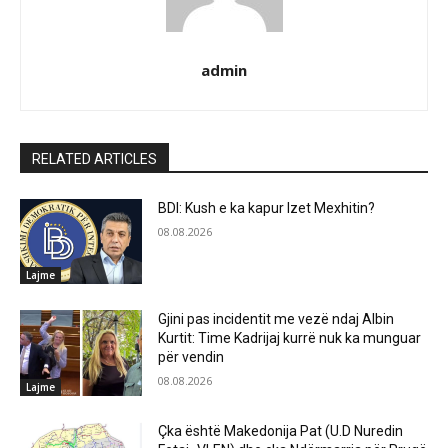
admin
RELATED ARTICLES
BDI: Kush e ka kapur Izet Mexhitin?
08.08.2026
Lajme
Gjini pas incidentit me vezë ndaj Albin
Kurtit: Time Kadrijaj kurrë nuk ka munguar
për vendin
08.08.2026
Lajme
Çka është Makedonija Pat (U.D Nuredin