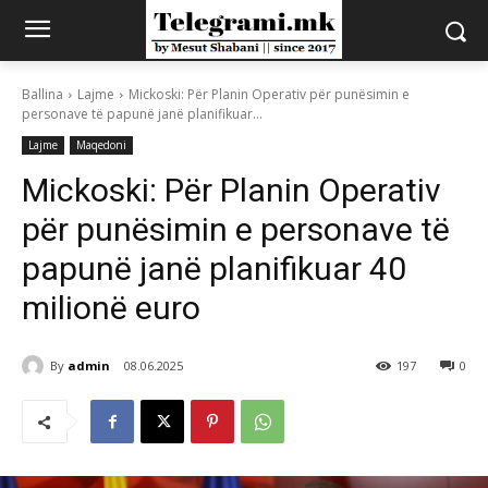
Ballina
Lajme
Mickoski: Për Planin Operativ për punësimin e
personave të papunë janë planifikuar...
Lajme
Maqedoni
Mickoski: Për Planin Operativ
për punësimin e personave të
papunë janë planifikuar 40
milionë euro
By
admin
08.06.2025
197
0