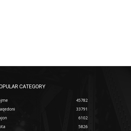
OPULAR CATEGORY
ajme
45782
aqedoni
33791
ajon
6102
ota
5826