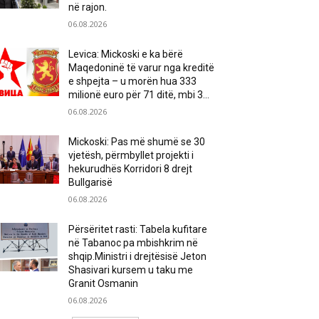
në rajon.
06.08.2026
Levica: Mickoski e ka bërë
Maqedoninë të varur nga kreditë
e shpejta – u morën hua 333
milionë euro për 71 ditë, mbi 3...
06.08.2026
Mickoski: Pas më shumë se 30
vjetësh, përmbyllet projekti i
hekurudhës Korridori 8 drejt
Bullgarisë
06.08.2026
Përsëritet rasti: Tabela kufitare
në Tabanoc pa mbishkrim në
shqip.Ministri i drejtësisë Jeton
Shasivari kursem u taku me
Granit Osmanin
06.08.2026