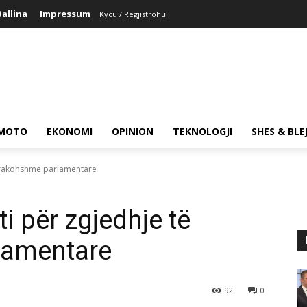
Ballina
Impressum
Kycu / Regjistrohu
MOTO
EKONOMI
OPINION
TEKNOLOGJI
SHES & BLE
parakohshme parlamentare
i për zgjedhje të
lamentare
92
0