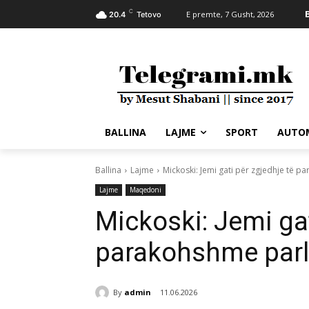
C
E premte, 7 Gusht, 2026
20.4
Tetovo
BALLINA
LAJME
SPORT
AUTO
Ballina
Lajme
Mickoski: Jemi gati për zgjedhje të 
Lajme
Maqedoni
Mickoski: Jemi gat
parakohshme par
By
admin
11.06.2026