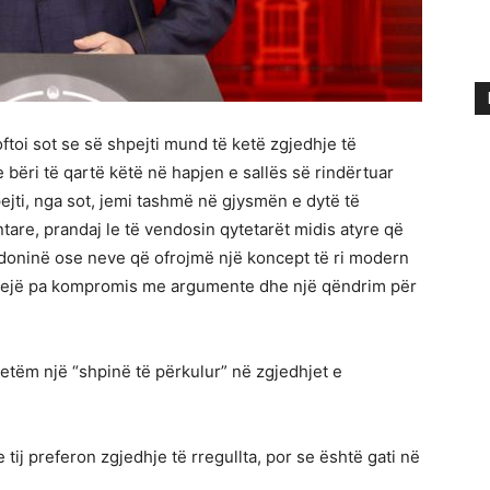
oftoi sot se së shpejti mund të ketë zgjedhje të
ëri të qartë këtë në hapjen e sallës së rindërtuar
ejti, nga sot, jemi tashmë në gjysmën e dytë të
tare, prandaj le të vendosin qytetarët midis atyre që
doninë ose neve që ofrojmë një koncept të ri modern
etejë pa kompromis me argumente dhe një qëndrim për
 vetëm një “shpinë të përkulur” në zgjedhjet e
ij preferon zgjedhje të rregullta, por se është gati në