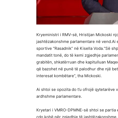
Kryeministri i RMV-së, Hristijan Mickoski nj
jashtëzakonshme parlamentare në vend.Ai e b
sportive “Rasadnik” në Kisella Voda.“Së shp
mandatit tonë, do të kemi zgjedhje parlamen
grabitën, shkatërruan dhe kapitulluan Maqe
që bazohet në punë të palodhur dhe një b
interesat kombëtare”, tha Mickoski.
Ai shtoi se opozita do t’u ofrojë qytetarëve
ardhshme parlamentare.
Kryetari i VMRO-DPMNE-së shtoi se partia e t
çdo kohë për zgjedhje të jashtëzakonshme.