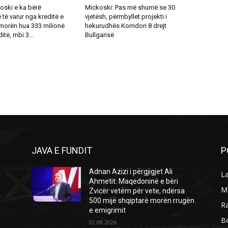
oski e ka bërë
Mickoski: Pas më shumë se 30
ë varur nga kreditë e
vjetësh, përmbyllet projekti i
 morën hua 333 milionë
hekurudhës Korridori 8 drejt
itë, mbi 3...
Bullgarisë
JAVA E FUNDIT
P
Adnan Azizi i përgjigjet Ali
L
Ahmetit: Maqedoninë e bëri
M
Zvicër vetëm për vete, ndërsa
500 mijë shqiptarë morën rrugën
R
e emigrimit
B
02.08.2026