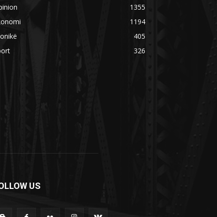
pinion
1355
konomi
1194
onikë
405
ort
326
OLLOW US