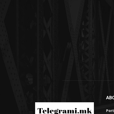
AB
Port