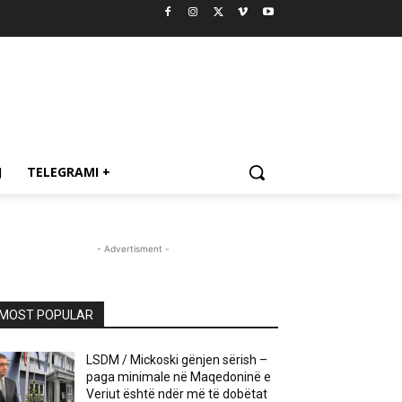
J
TELEGRAMI +
- Advertisment -
MOST POPULAR
LSDM / Mickoski gënjen sërish –
paga minimale në Maqedoninë e
Veriut është ndër më të dobëtat