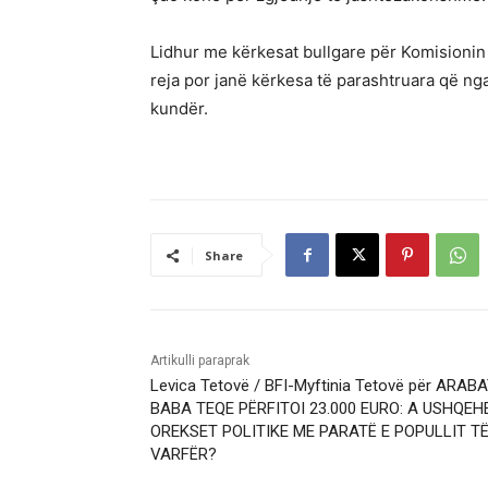
Lidhur me kërkesat bullgare për Komisionin p
reja por janë kërkesa të parashtruara që ng
kundër.
Share
Artikulli paraprak
Levica Tetovë / BFI-Myftinia Tetovë për ARABA
BABA TEQE PËRFITOI 23.000 EURO: A USHQEH
OREKSET POLITIKE ME PARATË E POPULLIT T
VARFËR?