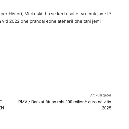
ër Histori, Mickoski tha se kërkesat e tyre nuk janë të
a viti 2022 dhe prandaj edhe atëherë dhe tani jemi
Artikulli tjetër
TI
RMV / Bankat fituan mbi 300 milionë euro në vitin
EN
2025
Ë