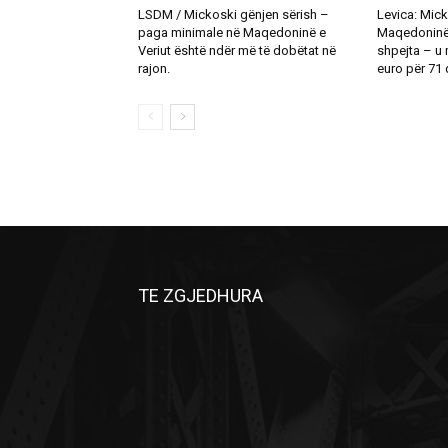
LSDM / Mickoski gënjen sërish –
Levica: Mick
paga minimale në Maqedoninë e
Maqedoninë t
Veriut është ndër më të dobëtat në
shpejta – u
rajon.
euro për 71 d
TE ZGJEDHURA