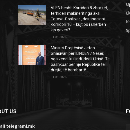
O
VLEN hesht, Korridori 8 zbrazet,
E
tërhiqen makinerit nga aksi
Tetovë-Gostivar , destinacioni
Kr
Korridori 10 – kujt po i shërben
kjo qeveri?
Sp
01.08.2026
Ministri Drejtësisë Jeton
Shasivari për ILINDEN / Nesër,
nga vendi ku lindi ideali i lirisë: Të
bashkuar për një Republikë të
drejtë, të barabartë...
01.08.2026
OUT US
F
ali telegrami.mk