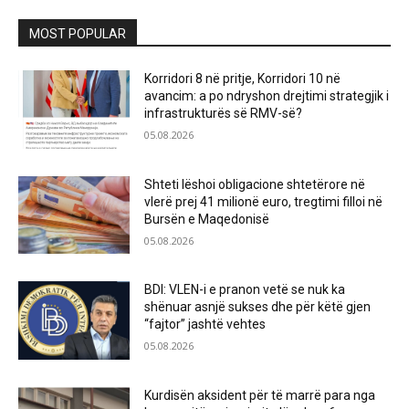
MOST POPULAR
Korridori 8 në pritje, Korridori 10 në
avancim: a po ndryshon drejtimi strategjik i
infrastrukturës së RMV-së?
05.08.2026
Shteti lëshoi obligacione shtetërore në
vlerë prej 41 milionë euro, tregtimi filloi në
Bursën e Maqedonisë
05.08.2026
BDI: VLEN-i e pranon vetë se nuk ka
shënuar asnjë sukses dhe për këtë gjen
“fajtor” jashtë vehtes
05.08.2026
Kurdisën aksident për të marrë para nga