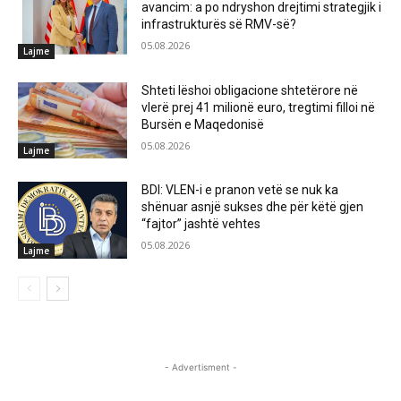
avancim: a po ndryshon drejtimi strategjik i
infrastrukturës së RMV-së?
05.08.2026
Lajme
Shteti lëshoi obligacione shtetërore në
vlerë prej 41 milionë euro, tregtimi filloi në
Bursën e Maqedonisë
05.08.2026
Lajme
BDI: VLEN-i e pranon vetë se nuk ka
shënuar asnjë sukses dhe për këtë gjen
“fajtor” jashtë vehtes
05.08.2026
Lajme
- Advertisment -