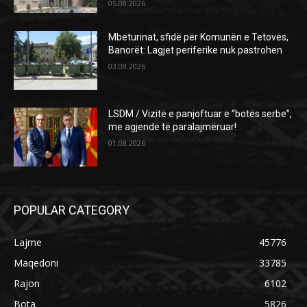
05.08.2026
Mbeturinat, sfidë për Komunën e Tetovës,
Banorët: Lagjet periferike nuk pastrohen
03.08.2026
LSDM / Vizitë e panjoftuar e “botës serbe”,
me agjendë të paralajmëruar!
01.08.2026
POPULAR CATEGORY
Lajme
45776
Maqedoni
33785
Rajon
6102
Bota
5826