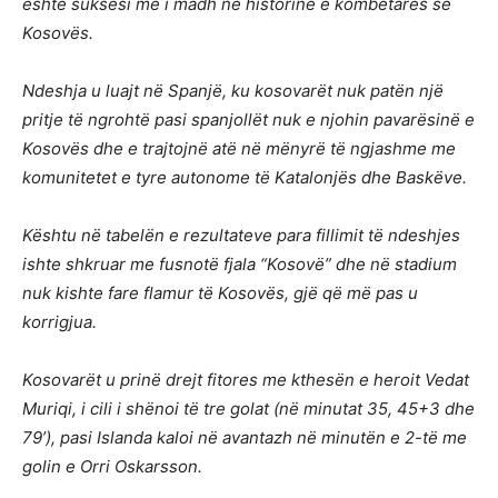
është suksesi më i madh në historinë e kombëtares së
Kosovës.
Ndeshja u luajt në Spanjë, ku kosovarët nuk patën një
pritje të ngrohtë pasi spanjollët nuk e njohin pavarësinë e
Kosovës dhe e trajtojnë atë në mënyrë të ngjashme me
komunitetet e tyre autonome të Katalonjës dhe Baskëve.
Kështu në tabelën e rezultateve para fillimit të ndeshjes
ishte shkruar me fusnotë fjala “Kosovë” dhe në stadium
nuk kishte fare flamur të Kosovës, gjë që më pas u
korrigjua.
Kosovarët u prinë drejt fitores me kthesën e heroit Vedat
Muriqi, i cili i shënoi të tre golat (në minutat 35, 45+3 dhe
79’), pasi Islanda kaloi në avantazh në minutën e 2-të me
golin e Orri Oskarsson.