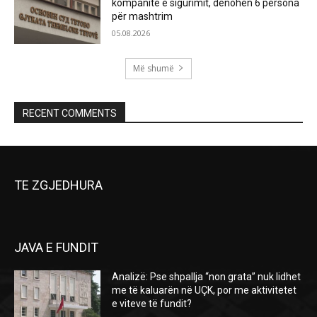
kompanitë e sigurimit, dënohen 6 persona
për mashtrim
05.08.2026
Më shumë
RECENT COMMENTS
TE ZGJEDHURA
JAVA E FUNDIT
Analizë: Pse shpallja “non grata” nuk lidhet
me të kaluarën në UÇK, por me aktivitetet
e viteve të fundit?