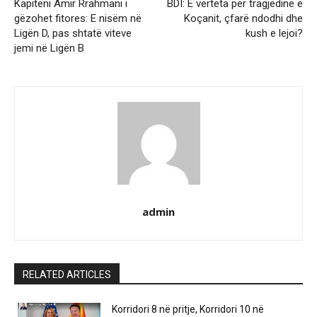
Kapiteni Amir Rrahmani i
BDI: E vërteta për tragjedinë e
gëzohet fitores: E nisëm në
Koçanit, çfarë ndodhi dhe
Ligën D, pas shtatë viteve
kush e lejoi?
jemi në Ligën B
admin
RELATED ARTICLES
Korridori 8 në pritje, Korridori 10 në