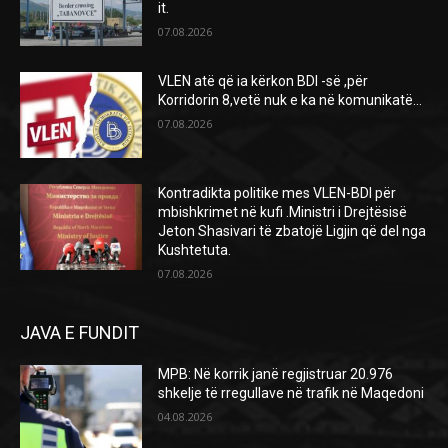
it.
07.08.2026
VLEN atë që ia kërkon BDI -së ,për
Korridorin 8,vetë nuk e ka në komunikatë…
07.08.2026
Kontradikta politike mes VLEN-BDI për
mbishkrimet në kufi .Ministri i Drejtësisë
Jeton Shasivari të zbatojë Ligjin që del nga
Kushtetuta.
07.08.2026
JAVA E FUNDIT
MPB: Në korrik janë regjistruar 20.976
shkelje të rregullave në trafik në Maqedoni
04.08.2026