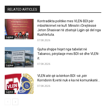
RELATED ARTICLES
Kontradikta politike mes VLEN-BDI për
mbishkrimet në kufi .Ministri i Drejtësisë
Jeton Shasivari të zbatojë Ligjin që del nga
Kushtetuta.
Lajme
07.08.2026
Gjuha shqipe hiqet nga tabelat në
Tabanoc, përplasje mes BDI-së dhe VLEN-
it.
07.08.2026
Lajme
VLEN atë që ia kërkon BDI -së ,për
Korridorin 8,vetë nuk e ka në komunikatë…
07.08.2026
Lajme