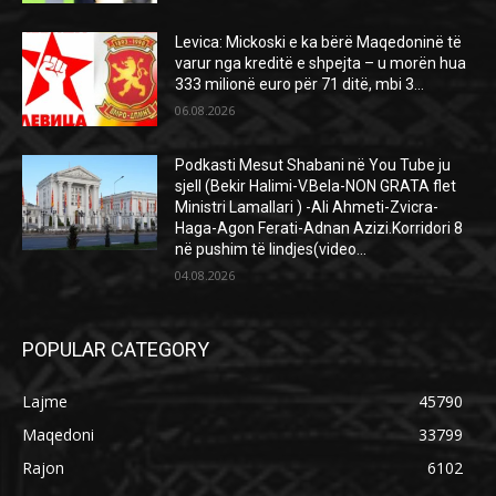
Levica: Mickoski e ka bërë Maqedoninë të
varur nga kreditë e shpejta – u morën hua
333 milionë euro për 71 ditë, mbi 3...
06.08.2026
Podkasti Mesut Shabani në You Tube ju
sjell (Bekir Halimi-V.Bela-NON GRATA flet
Ministri Lamallari ) -Ali Ahmeti-Zvicra-
Haga-Agon Ferati-Adnan Azizi.Korridori 8
në pushim të lindjes(video...
04.08.2026
POPULAR CATEGORY
Lajme
45790
Maqedoni
33799
Rajon
6102