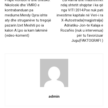
Prapë Koridori 8 dhe Unesko.
Edi Rama dhe mashtrimet
Nikoloski dhe VMRO e
ndaj shtetit shqiptar i ka që
kontrabanduan pa
nga VITI 2014.Pse nuk pati
mediume.Mendy Qyra ishte
investime kapitale në Veri-i ra
aty dhe struganëve tu tregojë
X-Autostrada(magjistralja)
pazarin.Izet Mexhiti po ia
Adriatiku-Jon-te Kalaja e
kalon A.I,po ia kam lakminë
Rozafës (nuk u intervenua)
(video-koment)
për tu favorizuar
Jugu(FAKTOGRAFI )
admin