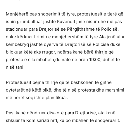
Menjëherë pas shoqërimit të tyre, protestuesit e tjerë që
ishin grumbulluar jashtë Kuvendit janë nisur dhe më pas
stacionuar para Drejtorisë së Përgjithshme të Policisë,
duke kërkuar lirimin e menjëhershëm të tyre.Ata janë ulur
këmbëkryq jashtë dyerve të Drejtorisë së Policisë duke
bllokuar këtë aks rrugor, ndërsa kanë bërë thirrje që
protesta e cila mbahet çdo natë në orën 19:00, duhet të
nisë tani.
Protestuesit bëjnë thirrje që të bashkohen të gjithë
qytetarët në këtë pikë, dhe të nisë protesta dhe marshimi
më herët seç ishte planifikuar.
Pasi kanë qëndruar disa orë para Drejtorisë, ata kanë
shkuar te Komisariati nr.1, ku po mbahen të shoqëruarit.