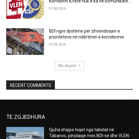
Korridorin 8,vetë nuk e ka në komunikatë…
07.08.2026
BDI ngre dyshime për zhvendosjen e
prioriteteve në ndërtimin e korridoreve
07.08.2026
Më shumë
RECENT COMMENTS
TE ZGJEDHURA
Gjuha shqipe hiqet nga tabelat në
Tabanoc, përplasje mes BDI-së dhe VLEN-