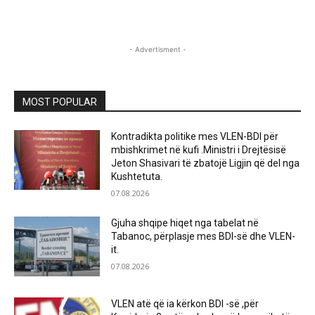
- Advertisment -
MOST POPULAR
Kontradikta politike mes VLEN-BDI për
mbishkrimet në kufi .Ministri i Drejtësisë
Jeton Shasivari të zbatojë Ligjin që del nga
Kushtetuta.
07.08.2026
Gjuha shqipe hiqet nga tabelat në
Tabanoc, përplasje mes BDI-së dhe VLEN-
it.
07.08.2026
VLEN atë që ia kërkon BDI -së ,për