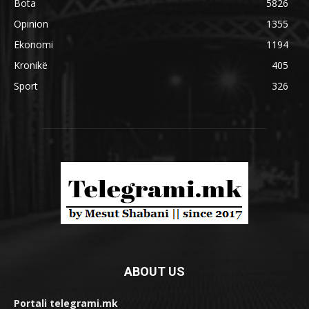
Bota
5826
Opinion
1355
Ekonomi
1194
Kronikë
405
Sport
326
ABOUT US
Portali telegrami.mk