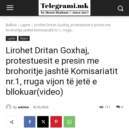
Ballina
Lajme
Lirohet Dritan Goxhaj, protestuesit e presin me
brohoritje jashtë Komisariatit nr.1, rruga...
Lajme
Rajon
Lirohet Dritan Goxhaj,
protestuesit e presin me
brohoritje jashtë Komisariatit
nr.1, rruga vijon të jetë e
bllokuar(video)
By
admin
30.06.2026
117
0