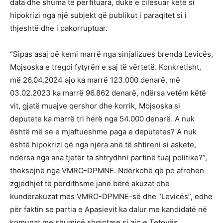
data dhe shuma të përfituara, duke e cilësuar këtë si
hipokrizi nga një subjekt që publikut i paraqitet si i
thjeshtë dhe i pakorruptuar.
“Sipas asaj që kemi marrë nga sinjalizues brenda Levicës,
Mojsoska e tregoi fytyrën e saj të vërtetë. Konkretisht,
më 26.04.2024 ajo ka marrë 123.000 denarë, më
03.02.2023 ka marrë 96.862 denarë, ndërsa vetëm këtë
vit, gjatë muajve qershor dhe korrik, Mojsoska si
deputete ka marrë tri herë nga 54.000 denarë. A nuk
është më se e mjaftueshme paga e deputetes? A nuk
është hipokrizi që nga njëra anë të shtireni si askete,
ndërsa nga ana tjetër ta shtrydhni partinë tuaj politike?”,
theksojnë nga VMRO-DPMNE. Ndërkohë që po afrohen
zgjedhjet të përdithsme janë bërë akuzat dhe
kundërakuzat mes VMRO-DPMNE-së dhe “Levicës”, edhe
për faktin se partia e Apasievit ka dalur me kandidatë në
komunat me shumicë shqiptare si ajo e Tetovës,