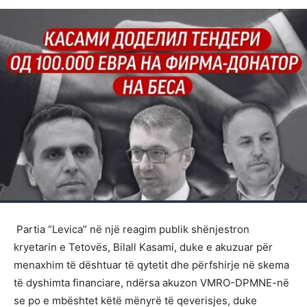
Partia “Levicа” në një reagim publik shënjestron
kryetarin e Tetovës, Bilall Kasami, duke e akuzuar për
menaxhim të dështuar të qytetit dhe përfshirje në skema
të dyshimta financiare, ndërsa akuzon VMRO-DPMNE-në
se po e mbështet këtë mënyrë të qeverisjes, duke