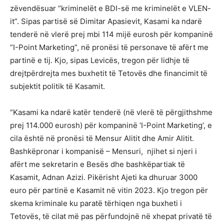
zëvendësuar “kriminelët e BDI-së me kriminelët e VLEN-
it”. Sipas partisë së Dimitar Apasievit, Kasami ka ndarë
tenderë në vlerë prej mbi 114 mijë eurosh për kompaninë
“I-Point Marketing”, në pronësi të personave të afërt me
partinë e tij. Kjo, sipas Levicës, tregon për lidhje të
drejtpërdrejta mes buxhetit të Tetovës dhe financimit të
subjektit politik të Kasamit.
“Kasami ka ndarë katër tenderë (në vlerë të përgjithshme
prej 114.000 eurosh) për kompaninë ‘I-Point Marketing’, e
cila është në pronësi të Mensur Alitit dhe Amir Alitit.
Bashkëpronar i kompanisë – Mensuri, njihet si njeri i
afërt me sekretarin e Besës dhe bashkëpartiak të
Kasamit, Adnan Azizi. Pikërisht Ajeti ka dhuruar 3000
euro për partinë e Kasamit në vitin 2023. Kjo tregon për
skema kriminale ku paratë tërhiqen nga buxheti i
Tetovës, të cilat më pas përfundojnë në xhepat privatë të