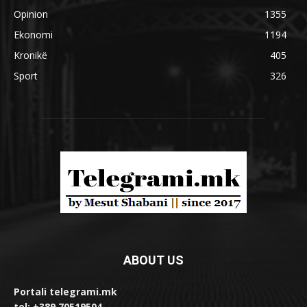
Opinion
1355
Ekonomi
1194
Kronikë
405
Sport
326
ABOUT US
Portali telegrami.mk
tel: +389 70519504