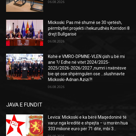
06.08.2026
Mickoski: Pas më shumë se 30 vjetësh,
përmbyllet projekti i hekurudhës Korridori 8
drejt Bullgarisë
06.08.2026
Kohë e VMRO-DPMNE-VLEN çish u bë mi
ane ?/ Edhe në vitet 2024/2025-
2025/2026-2026/2027 ,numri i nxënësve
bie që ose shpërngulen ose …slushnavte
Mickoski-Adnan Azizi?!
06.08.2026
JAVA E FUNDIT
Levica: Mickoski e ka bërë Maqedoninë të
varur nga kreditë e shpejta – u morën hua
333 milionë euro për 71 ditë, mbi 3...
06.08.2026