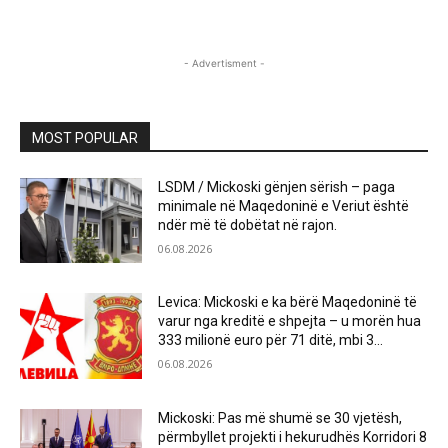
- Advertisment -
MOST POPULAR
LSDM / Mickoski gënjen sërish – paga
minimale në Maqedoninë e Veriut është
ndër më të dobëtat në rajon.
06.08.2026
Levica: Mickoski e ka bërë Maqedoninë të
varur nga kreditë e shpejta – u morën hua
333 milionë euro për 71 ditë, mbi 3...
06.08.2026
Mickoski: Pas më shumë se 30 vjetësh,
përmbyllet projekti i hekurudhës Korridori 8