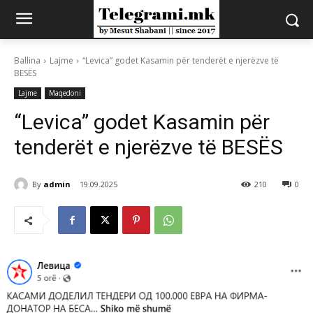
Ballina
Lajme
“Levica” godet Kasamin për tenderët e njerëzve të
BESËS
Lajme
Maqedoni
“Levica” godet Kasamin për
tenderët e njerëzve të BESËS
By
admin
19.09.2025
210
0