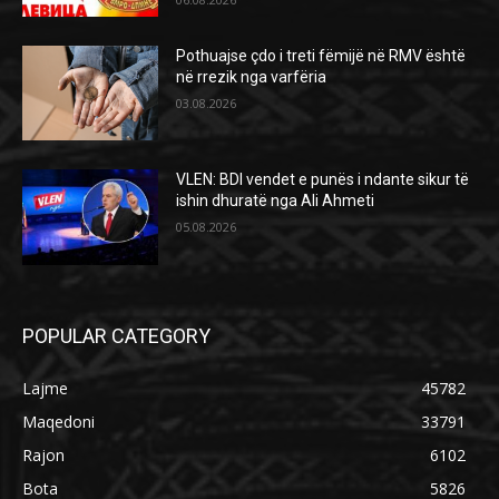
Pothuajse çdo i treti fëmijë në RMV është
në rrezik nga varfëria
03.08.2026
VLEN: BDI vendet e punës i ndante sikur të
ishin dhuratë nga Ali Ahmeti
05.08.2026
POPULAR CATEGORY
Lajme
45782
Maqedoni
33791
Rajon
6102
Bota
5826