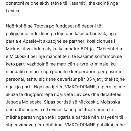
donatorëve dhe aktivistëve të Kasamit”, theksojnë nga
Levica.
Ndërkohë që Tetova po fundoset në deponi të
paligjshme, ndërtime pa leje dhe kaos urbanistik, nga
partia e Apasievit akuzojnë se partneri koalicionues i
Mickoskit vazhdon aty ku ka mbetur BDI-ja. “Mbështetja
e Mickoskit për një mandat të ri të Kasamit konfirmon se
këto parti vazhdojnë me matricën e tyre kriminale, ku
mandatin e marrë nga populli e keqpërdorin për pasurim
personal, ashtu siç kanë qeverisur për 35 vjet”, theksojnë
nga kjo parti. Nga ana tjetër, VMRO-DPMNE, u përgjigj me
akuza të drejtpërdrejta ndaj vetë Levicës dhe deputetes
Jagoda Mojsoska. Sipas partisë së Mickoskit, Mojsoska
dhe udhëheqësia e Levicës kanë përfituar shuma të
mëdha parash nga vetë llogaria e partisë nën arsyetim të
shpenzimeve për udhëtime. VMRO-DPMNE publikoi edhe