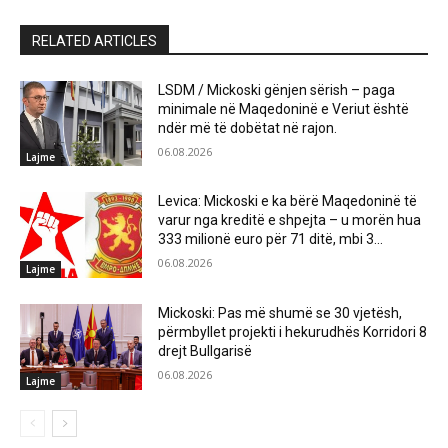
RELATED ARTICLES
LSDM / Mickoski gënjen sërish – paga
minimale në Maqedoninë e Veriut është
ndër më të dobëtat në rajon.
06.08.2026
Lajme
Levica: Mickoski e ka bërë Maqedoninë të
varur nga kreditë e shpejta – u morën hua
333 milionë euro për 71 ditë, mbi 3...
06.08.2026
Lajme
Mickoski: Pas më shumë se 30 vjetësh,
përmbyllet projekti i hekurudhës Korridori 8
drejt Bullgarisë
06.08.2026
Lajme