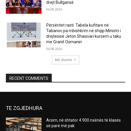
drejt Bullgarisë
06.08.2026
Përsëritet rasti: Tabela kufitare në
Tabanoc pa mbishkrim në shqip.Ministri i
drejtësisë Jeton Shasivari kursem u taku
me Granit Osmanin
06.08.2026
Më shumë
RECENT COMMENTS
TE ZGJEDHURA
Arsim, në shtator 4.900 nxënës të klasës
së parë më pak