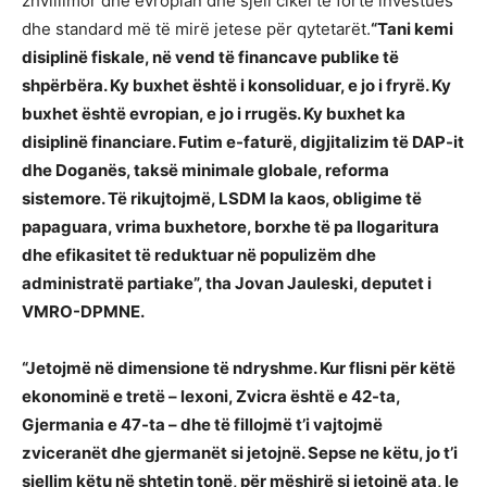
zhvillimor dhe evropian dhe sjell cikël të fortë investues
dhe standard më të mirë jetese për qytetarët.
“Tani kemi
disiplinë fiskale, në vend të financave publike të
shpërbëra. Ky buxhet është i konsoliduar, e jo i fryrë. Ky
buxhet është evropian, e jo i rrugës. Ky buxhet ka
disiplinë financiare. Futim e-faturë, digjitalizim të DAP-it
dhe Doganës, taksë minimale globale, reforma
sistemore. Të rikujtojmë, LSDM la kaos, obligime të
papaguara, vrima buxhetore, borxhe të pa llogaritura
dhe efikasitet të reduktuar në populizëm dhe
administratë partiake”, tha Jovan Jauleski, deputet i
VMRO-DPMNE.
“Jetojmë në dimensione të ndryshme. Kur flisni për këtë
ekonominë e tretë – lexoni, Zvicra është e 42-ta,
Gjermania e 47-ta – dhe të fillojmë t’i vajtojmë
zviceranët dhe gjermanët si jetojnë. Sepse ne këtu, jo t’i
sjellim këtu në shtetin tonë, për mëshirë si jetojnë ata, le