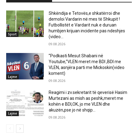
Shkëndija e Tetovës,e shkatërroi dhe
demoloi Vardarin në mes të Shkupit !
Futbollistët e Vardarit nuk e duruan
humbjen krijuan incidente pas ndeshjes
Sport
(video...
09.08.2026
”Podkasti Mesut Shabani në
Youtube,”VLEN meret me BDI ,BDI me
VLEN, asnjëra parti me Mickoskin(video
koment)
Lajme
09.08.2026
Reagimi i zv.sekretarit të qeverisë Hasim
Murtezani as mish as peshk,meret me
kohën e BDI,OK, jo me VLEN dhe
akuzën,pse jo në shqip...
Lajme
09.08.2026