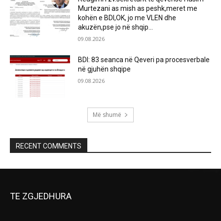
Murtezani as mish as peshk,meret me
kohën e BDI,OK, jo me VLEN dhe
akuzën,pse jo në shqip...
09.08.2026
BDI: 83 seanca në Qeveri pa procesverbale
në gjuhën shqipe
09.08.2026
Më shumë
RECENT COMMENTS
TE ZGJEDHURA