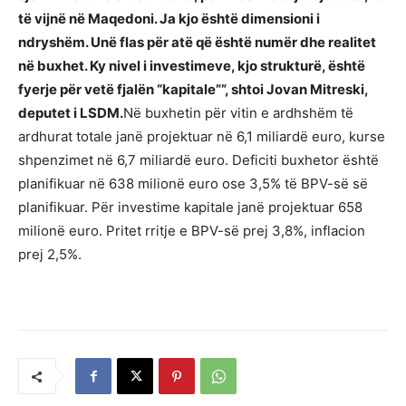
të vijnë në Maqedoni. Ja kjo është dimensioni i
ndryshëm. Unë flas për atë që është numër dhe realitet
në buxhet. Ky nivel i investimeve, kjo strukturë, është
fyerje për vetë fjalën “kapitale””, shtoi Jovan Mitreski,
deputet i LSDM.
Në buxhetin për vitin e ardhshëm të
ardhurat totale janë projektuar në 6,1 miliardë euro, kurse
shpenzimet në 6,7 miliardë euro. Deficiti buxhetor është
planifikuar në 638 milionë euro ose 3,5% të BPV-së së
planifikuar. Për investime kapitale janë projektuar 658
milionë euro. Pritet rritje e BPV-së prej 3,8%, inflacion
prej 2,5%.