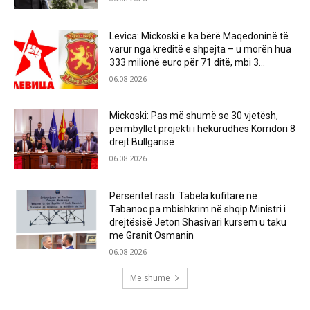
Levica: Mickoski e ka bërë Maqedoninë të
varur nga kreditë e shpejta – u morën hua
333 milionë euro për 71 ditë, mbi 3...
06.08.2026
Mickoski: Pas më shumë se 30 vjetësh,
përmbyllet projekti i hekurudhës Korridori 8
drejt Bullgarisë
06.08.2026
Përsëritet rasti: Tabela kufitare në
Tabanoc pa mbishkrim në shqip.Ministri i
drejtësisë Jeton Shasivari kursem u taku
me Granit Osmanin
06.08.2026
Më shumë