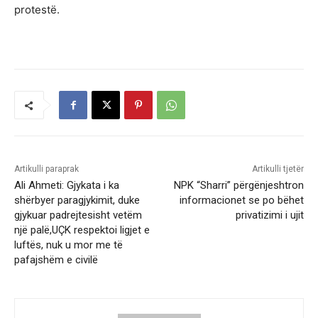
protestë.
Artikulli paraprak
Artikulli tjetër
Ali Ahmeti: Gjykata i ka
NPK “Sharri” përgënjeshtron
shërbyer paragjykimit, duke
informacionet se po bëhet
gjykuar padrejtesisht vetëm
privatizimi i ujit
një palë,UÇK respektoi ligjet e
luftës, nuk u mor me të
pafajshëm e civilë