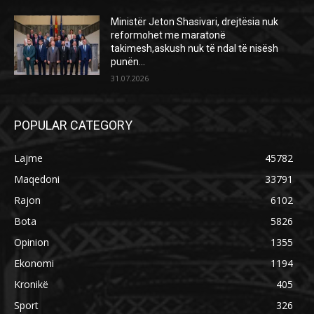
Ministër Jeton Shasivari, drejtësia nuk
reformohet me maratonë
takimesh,askush nuk të ndal të nisësh
punën…
31.07.2026
POPULAR CATEGORY
Lajme
45782
Maqedoni
33791
Rajon
6102
Bota
5826
Opinion
1355
Ekonomi
1194
Kronikë
405
Sport
326