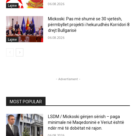
06.08.2026
Lajme
Mickoski: Pas më shumë se 30 vjetësh,
përmbyllet projekti i hekurudhës Korridori 8
drejt Bullgarisë
06.08.2026
Lajme
- Advertisment -
MOST POPULAR
LSDM / Mickoski gënjen sërish – paga
minimale në Maqedoninë e Veriut është
ndër më të dobëtat në rajon.
06.08.2026