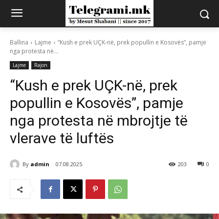
Ballina
Lajme
“Kush e prek UÇK-në, prek popullin e Kosovës”, pamje
nga protesta në...
Lajme
Rajon
“Kush e prek UÇK-në, prek
popullin e Kosovës”, pamje
nga protesta në mbrojtje të
vlerave të luftës
By
admin
07.08.2025
203
0