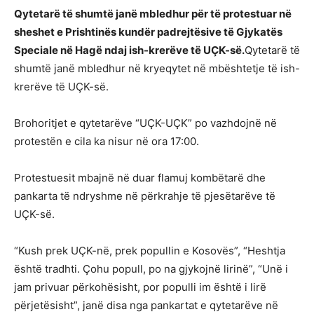
Qytetarë të shumtë janë mbledhur për të protestuar në
sheshet e Prishtinës kundër padrejtësive të Gjykatës
Speciale në Hagë ndaj ish-krerëve të UÇK-së.
Qytetarë të
shumtë janë mbledhur në kryeqytet në mbështetje të ish-
krerëve të UÇK-së.
Brohoritjet e qytetarëve “UÇK-UÇK” po vazhdojnë në
protestën e cila ka nisur në ora 17:00.
Protestuesit mbajnë në duar flamuj kombëtarë dhe
pankarta të ndryshme në përkrahje të pjesëtarëve të
UÇK-së.
“Kush prek UÇK-në, prek popullin e Kosovës”, “Heshtja
është tradhti. Çohu popull, po na gjykojnë lirinë”, “Unë i
jam privuar përkohësisht, por populli im është i lirë
përjetësisht”, janë disa nga pankartat e qytetarëve në