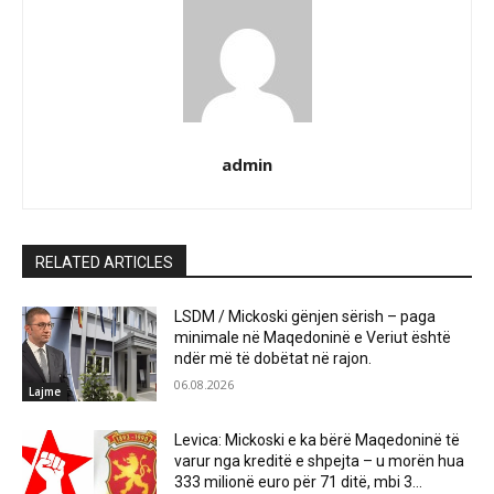
admin
RELATED ARTICLES
LSDM / Mickoski gënjen sërish – paga
minimale në Maqedoninë e Veriut është
ndër më të dobëtat në rajon.
06.08.2026
Lajme
Levica: Mickoski e ka bërë Maqedoninë të
varur nga kreditë e shpejta – u morën hua
333 milionë euro për 71 ditë, mbi 3...