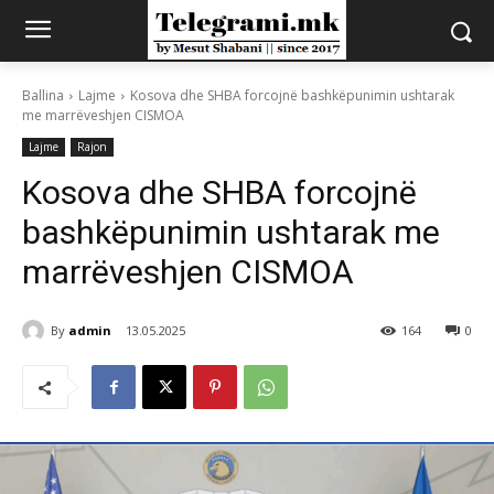
Ballina
Lajme
Kosova dhe SHBA forcojnë bashkëpunimin ushtarak
me marrëveshjen CISMOA
Lajme
Rajon
Kosova dhe SHBA forcojnë
bashkëpunimin ushtarak me
marrëveshjen CISMOA
By
admin
13.05.2025
164
0