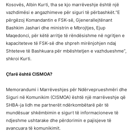
Kosovës, Albin Kurti, tha se kjo marrëveshje është një
vazhdimësi e angazhimeve për siguri të përbashkët.“E
përgëzoj Komandantin e FSK-së, Gjenerallejtënant
Bashkim Jashari dhe ministrin e Mbrojtjes, Ejup
Maqedonci, për këtë arritje të rëndësishme në ngritjen e
kapaciteteve të FSK-së dhe shpreh mirënjohjen ndaj
Shteteve të Bashkuara për mbështetjen e vazhdueshme”,
shkroi Kurti.
Çfarë është CISMOA?
Memorandumi i Marrëveshjes për Ndërveprueshmëri dhe
Siguri në Komunikim (CISMOA) është një marrëveshje që
SHBA-ja lidh me partnerët ndërkombëtarë për të
mundësuar shkëmbimin e sigurt të informacioneve të
ndjeshme ushtarake dhe përdorimin e pajisjeve të
avancuara të komunikimit.