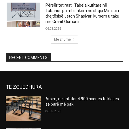
Përsëritet rasti: Tabela kufitare në
Tabanoc pa mbishkrim në shqip.Ministri i
drejtësisë Jeton Shasivari kursem u taku
me Granit Osmanin
06.08.2026
Më shumë
RECENT COMMENTS
TE ZGJEDHURA
Arsim, në shtator 4.900 nxënës të klasës
së parë më pak
06.08.2026