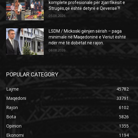
komplete profesionale për zjarrfikësit e
Strugës,që është detyrë e Qeverisë?!
05.08.2026
LSDM / Mickoski gënjen sërish – paga
minimale në Maqedoninë e Veriut është
ndër më të dobëtat në rajon.
06.08.2026
POPULAR CATEGORY
Lajme
45782
Maqedoni
33791
Rajon
6102
Bota
5826
Opinion
1355
Ekonomi
1194