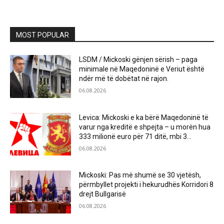
MOST POPULAR
LSDM / Mickoski gënjen sërish – paga
minimale në Maqedoninë e Veriut është
ndër më të dobëtat në rajon.
06.08.2026
Levica: Mickoski e ka bërë Maqedoninë të
varur nga kreditë e shpejta – u morën hua
333 milionë euro për 71 ditë, mbi 3...
06.08.2026
Mickoski: Pas më shumë se 30 vjetësh,
përmbyllet projekti i hekurudhës Korridori 8
drejt Bullgarisë
06.08.2026