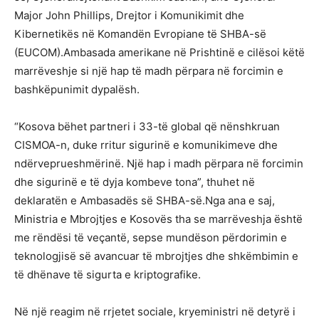
Major John Phillips, Drejtor i Komunikimit dhe
Kibernetikës në Komandën Evropiane të SHBA-së
(EUCOM).Ambasada amerikane në Prishtinë e cilësoi këtë
marrëveshje si një hap të madh përpara në forcimin e
bashkëpunimit dypalësh.
“Kosova bëhet partneri i 33-të global që nënshkruan
CISMOA-n, duke rritur sigurinë e komunikimeve dhe
ndërveprueshmërinë. Një hap i madh përpara në forcimin
dhe sigurinë e të dyja kombeve tona”, thuhet në
deklaratën e Ambasadës së SHBA-së.Nga ana e saj,
Ministria e Mbrojtjes e Kosovës tha se marrëveshja është
me rëndësi të veçantë, sepse mundëson përdorimin e
teknologjisë së avancuar të mbrojtjes dhe shkëmbimin e
të dhënave të sigurta e kriptografike.
Në një reagim në rrjetet sociale, kryeministri në detyrë i