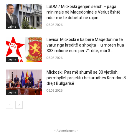
LSDM / Mickoski gënjen sërish – paga
minimale në Maqedoninë e Veriut është
ndër më të dobëtat në rajon.
06.08.2026
Lajme
Levica: Mickoski e ka bërë Maqedoninë të
varur nga kreditë e shpejta – u morën hua
333 milionë euro për 71 ditë, mbi 3...
06.08.2026
Lajme
Mickoski: Pas më shumë se 30 vjetësh,
përmbyllet projekti i hekurudhës Korridori 8
drejt Bullgarisë
06.08.2026
Lajme
- Advertisment -