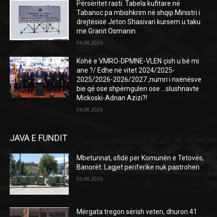
Përsëritet rasti: Tabela kufitare në
Tabanoc pa mbishkrim në shqip.Ministri i
drejtësisë Jeton Shasivari kursem u taku
me Granit Osmanin
06.08.2026
Kohë e VMRO-DPMNE-VLEN çish u bë mi
ane ?/ Edhe në vitet 2024/2025-
2025/2026-2026/2027 ,numri i nxënësve
bie që ose shpërngulen ose …slushnavte
Mickoski-Adnan Azizi?!
06.08.2026
JAVA E FUNDIT
Mbeturinat, sfidë për Komunën e Tetovës,
Banorët: Lagjet periferike nuk pastrohen
03.08.2026
Mërgata tregon sërish veten, dhuron 41