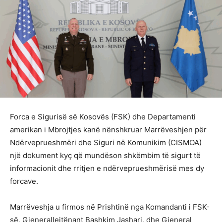
Forca e Sigurisë së Kosovës (FSK) dhe Departamenti
amerikan i Mbrojtjes kanë nënshkruar Marrëveshjen për
Ndërveprueshmëri dhe Siguri në Komunikim (CISMOA)
një dokument kyç që mundëson shkëmbim të sigurt të
informacionit dhe rritjen e ndërveprueshmërisë mes dy
forcave.
Marrëveshja u firmos në Prishtinë nga Komandanti i FSK-
së, Gjenerallejtënant Bashkim Jashari, dhe Gjeneral