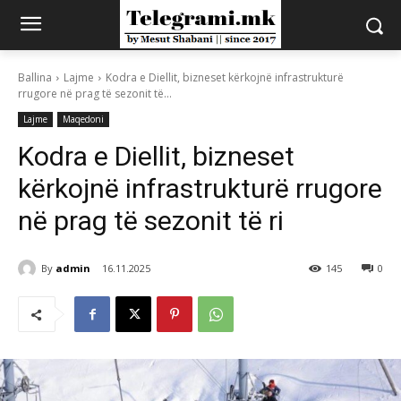
Ballina
Lajme
Kodra e Diellit, bizneset kërkojnë infrastrukturë
rrugore në prag të sezonit të...
Lajme
Maqedoni
Kodra e Diellit, bizneset
kërkojnë infrastrukturë rrugore
në prag të sezonit të ri
By
admin
16.11.2025
145
0