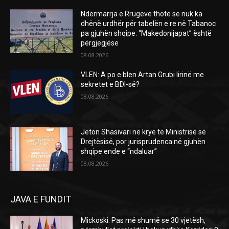
Ndërmarrja e Rrugëve thotë se nuk ka
dhënë urdhër për tabelën e re në Tabanoc
pa gjuhën shqipe: “Makedonijapat” është
përgjegjëse
08.08.2026
VLEN: A po e blen Artan Grubi lirinë me
sekretet e BDI-së?
08.08.2026
Jeton Shasivari në krye të Ministrisë së
Drejtësisë, por jurisprudenca në gjuhën
shqipe ende e “ndaluar”
08.08.2026
JAVA E FUNDIT
Mickoski: Pas më shumë se 30 vjetësh,