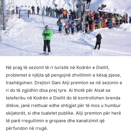
Në prag të sezonit të ri turistik në Kodrën e Diellit,
problemet e njëjta që pengojnë zhvillimin e kësaj pjese,
trashëgohen. Drejtori Gani Aliji premton se në sezonin e
ri do të zgjidhin disa prej tyre. Ai thotë për Alsat se
teleferiku në Kodrën e Diellit do të kontrollohen brenda
ditëve, janë rrethuar edhe shtigjet për të mos u humbur
skijatorët, si dhe tualetet publike. Aliji premton për herë
të parë rregullimin e gropave dhe kanalizimit që
përfundon në rrugë.