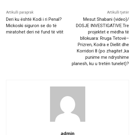
Artikulli paraprak
Artikulli tjetër
Deri ku është Kodi i ri Penal?
Mesut Shabani (video)/
Mickoski siguron se do të
DOSJE INVESTIGATIVE.Tre
miratohet deri në fund të vitit
projektet e mëdha të
bllokuara: Rruga Tetovë–
Prizren, Kodra e Diellit dhe
Korridori 8 (po zhagitet ,ka
punime me ndryshime
planesh, ku u tretën tunelet)?
admin