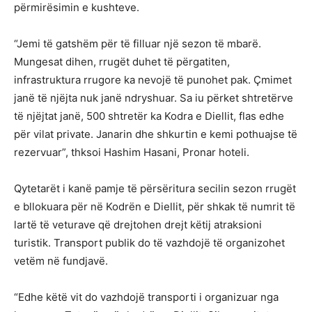
përmirësimin e kushteve.
“Jemi të gatshëm për të filluar një sezon të mbarë.
Mungesat dihen, rrugët duhet të përgatiten,
infrastruktura rrugore ka nevojë të punohet pak. Çmimet
janë të njëjta nuk janë ndryshuar. Sa iu përket shtretërve
të njëjtat janë, 500 shtretër ka Kodra e Diellit, flas edhe
për vilat private. Janarin dhe shkurtin e kemi pothuajse të
rezervuar”, thksoi Hashim Hasani, Pronar hoteli.
Qytetarët i kanë pamje të përsëritura secilin sezon rrugët
e bllokuara për në Kodrën e Diellit, për shkak të numrit të
lartë të veturave që drejtohen drejt këtij atraksioni
turistik. Transport publik do të vazhdojë të organizohet
vetëm në fundjavë.
“Edhe këtë vit do vazhdojë transporti i organizuar nga