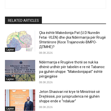
RELATED ARTICLES
Çka është Makedonija Pat (U.D Nuredin
Fetai -VLEN) dhe çka Ndërmarrja për Rrugë
Shtetërore (Koce Trajanovski-ВМРО-
ДПМНЕ)?
Lajme
08.08.2026
Ndërmarrja e Rrugëve thotë se nuk ka
dhënë urdhër për tabelën e re në Tabanoc
pa gjuhën shqipe: “Makedonijapat” është
përgjegjëse
Lajme
08.08.2026
Jeton Shasivari në krye të Ministrisë së
Drejtësisë, por jurisprudenca në gjuhën
shqipe ende e “ndaluar”
08.08.2026
Lajme