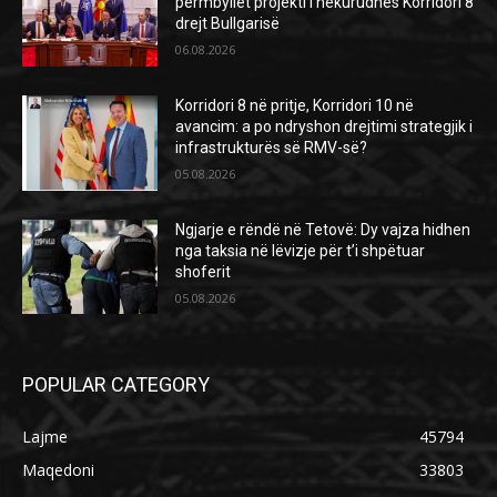
përmbyllet projekti i hekurudhës Korridori 8
drejt Bullgarisë
06.08.2026
Korridori 8 në pritje, Korridori 10 në
avancim: a po ndryshon drejtimi strategjik i
infrastrukturës së RMV-së?
05.08.2026
Ngjarje e rëndë në Tetovë: Dy vajza hidhen
nga taksia në lëvizje për t’i shpëtuar
shoferit
05.08.2026
POPULAR CATEGORY
Lajme
45794
Maqedoni
33803