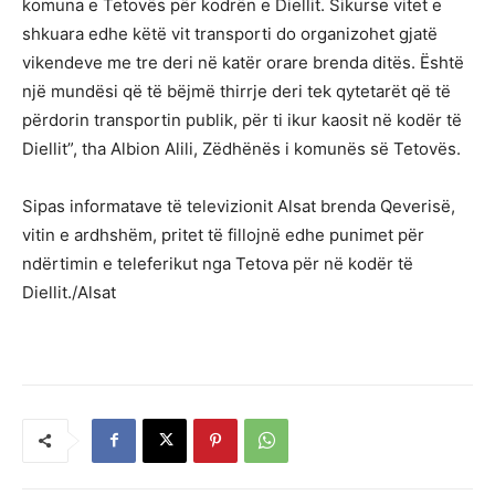
komuna e Tetovës për kodrën e Diellit. Sikurse vitet e
shkuara edhe këtë vit transporti do organizohet gjatë
vikendeve me tre deri në katër orare brenda ditës. Është
një mundësi që të bëjmë thirrje deri tek qytetarët që të
përdorin transportin publik, për ti ikur kaosit në kodër të
Diellit”, tha Albion Alili, Zëdhënës i komunës së Tetovës.
Sipas informatave të televizionit Alsat brenda Qeverisë,
vitin e ardhshëm, pritet të fillojnë edhe punimet për
ndërtimin e teleferikut nga Tetova për në kodër të
Diellit./Alsat