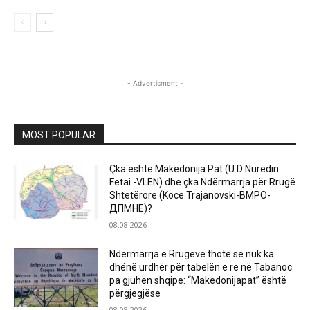
- Advertisment -
MOST POPULAR
Çka është Makedonija Pat (U.D Nuredin
Fetai -VLEN) dhe çka Ndërmarrja për Rrugë
Shtetërore (Koce Trajanovski-ВМРО-
ДПМНЕ)?
08.08.2026
Ndërmarrja e Rrugëve thotë se nuk ka
dhënë urdhër për tabelën e re në Tabanoc
pa gjuhën shqipe: “Makedonijapat” është
përgjegjëse
08.08.2026