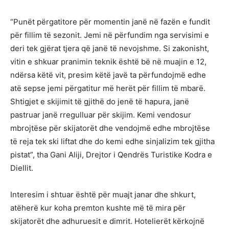
“Punët përgatitore për momentin janë në fazën e fundit
për fillim të sezonit. Jemi në përfundim nga servisimi e
deri tek gjërat tjera që janë të nevojshme. Si zakonisht,
vitin e shkuar pranimin teknik është bë në muajin e 12,
ndërsa këtë vit, presim këtë javë ta përfundojmë edhe
atë sepse jemi përgatitur më herët për fillim të mbarë.
Shtigjet e skijimit të gjithë do jenë të hapura, janë
pastruar janë rregulluar për skijim. Kemi vendosur
mbrojtëse për skijatorët dhe vendojmë edhe mbrojtëse
të reja tek ski liftat dhe do kemi edhe sinjalizim tek gjitha
pistat”, tha Gani Aliji, Drejtor i Qendrës Turistike Kodra e
Diellit.
Interesim i shtuar është për muajt janar dhe shkurt,
atëherë kur koha premton kushte më të mira për
skijatorët dhe adhuruesit e dimrit. Hotelierët kërkojnë