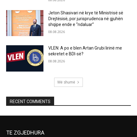
Jeton Shasivari në krye të Ministrisë së
Drejtësisë, por jurisprudenca në gjuhën
shqipe ende e “ndaluar”
08.08.2026
VLEN: A po e blen Artan Grubi lirinë me
sekretet e BDI-së?
08.08.2026
Më shumë
RECENT COMMENTS
TE ZGJEDHURA