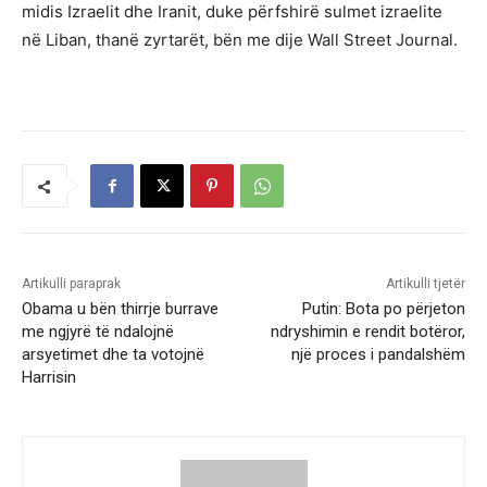
midis Izraelit dhe Iranit, duke përfshirë sulmet izraelite
në Liban, thanë zyrtarët, bën me dije Wall Street Journal.
Artikulli paraprak
Artikulli tjetër
Obama u bën thirrje burrave
Putin: Bota po përjeton
me ngjyrë të ndalojnë
ndryshimin e rendit botëror,
arsyetimet dhe ta votojnë
një proces i pandalshëm
Harrisin