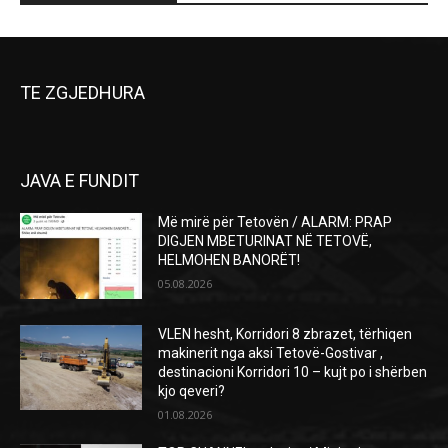
TE ZGJEDHURA
JAVA E FUNDIT
Më mirë për Tetovën / ALARM: PRAP
DIGJEN MBETURINAT NË TETOVË,
HELMOHEN BANORËT!
05.08.2026
VLEN hesht, Korridori 8 zbrazet, tërhiqen
makinerit nga aksi Tetovë-Gostivar ,
destinacioni Korridori 10 – kujt po i shërben
kjo qeveri?
01.08.2026