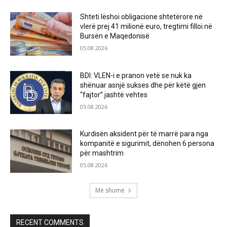
Shteti lëshoi obligacione shtetërore në
vlerë prej 41 milionë euro, tregtimi filloi në
Bursën e Maqedonisë
05.08.2026
BDI: VLEN-i e pranon vetë se nuk ka
shënuar asnjë sukses dhe për këtë gjen
“fajtor” jashtë vehtes
05.08.2026
Kurdisën aksident për të marrë para nga
kompanitë e sigurimit, dënohen 6 persona
për mashtrim
05.08.2026
Më shumë
RECENT COMMENTS