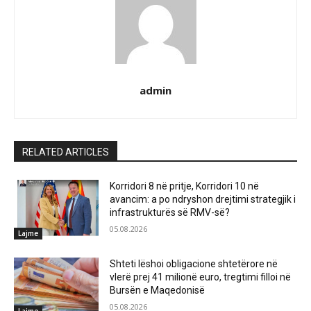
admin
RELATED ARTICLES
Korridori 8 në pritje, Korridori 10 në
avancim: a po ndryshon drejtimi strategjik i
infrastrukturës së RMV-së?
05.08.2026
Lajme
Shteti lëshoi obligacione shtetërore në
vlerë prej 41 milionë euro, tregtimi filloi në
Bursën e Maqedonisë
05.08.2026
Lajme