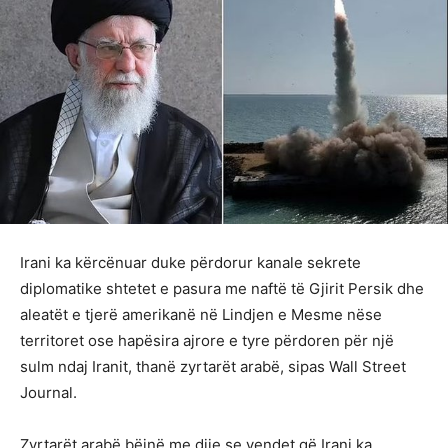
Irani ka kërcënuar duke përdorur kanale sekrete
diplomatike shtetet e pasura me naftë të Gjirit Persik dhe
aleatët e tjerë amerikanë në Lindjen e Mesme nëse
territoret ose hapësira ajrore e tyre përdoren për një
sulm ndaj Iranit, thanë zyrtarët arabë, sipas Wall Street
Journal.
Zyrtarët arabë bëjnë me dije se vendet që Irani ka