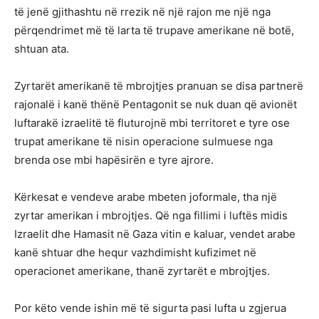
të jenë gjithashtu në rrezik në një rajon me një nga
përqendrimet më të larta të trupave amerikane në botë,
shtuan ata.
Zyrtarët amerikanë të mbrojtjes pranuan se disa partnerë
rajonalë i kanë thënë Pentagonit se nuk duan që avionët
luftarakë izraelitë të fluturojnë mbi territoret e tyre ose
trupat amerikane të nisin operacione sulmuese nga
brenda ose mbi hapësirën e tyre ajrore.
Kërkesat e vendeve arabe mbeten joformale, tha një
zyrtar amerikan i mbrojtjes. Që nga fillimi i luftës midis
Izraelit dhe Hamasit në Gaza vitin e kaluar, vendet arabe
kanë shtuar dhe hequr vazhdimisht kufizimet në
operacionet amerikane, thanë zyrtarët e mbrojtjes.
Por këto vende ishin më të sigurta pasi lufta u zgjerua