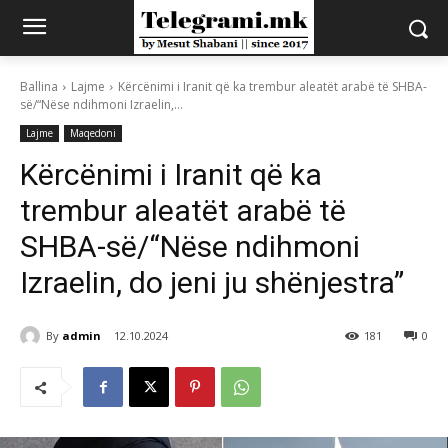
Ballina
Lajme
Kërcënimi i Iranit që ka trembur aleatët arabë të SHBA-
së/“Nëse ndihmoni Izraelin,...
Lajme
Maqedoni
Kërcënimi i Iranit që ka
trembur aleatët arabë të
SHBA-së/“Nëse ndihmoni
Izraelin, do jeni ju shënjestra”
By
admin
12.10.2024
181
0