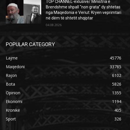
TOP CHANNEL-exlusive/ Ministria e
Brendshme shpall “non grata” dy shtetas
nga Maqedonia e Veriut: Kryen veprimtari
në dëm të shtetit shqiptar
04.08.2026
POPULAR CATEGORY
Lajme
45776
Maqedoni
33785
Rajon
6102
Bota
5826
Opinion
1355
Ekonomi
1194
Kronikë
405
Sport
326