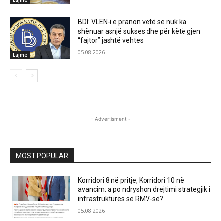
BDI: VLEN-i e pranon vetë se nuk ka
shënuar asnjë sukses dhe për këtë gjen
“fajtor” jashtë vehtes
05.08.2026
Lajme
- Advertisment -
MOST POPULAR
Korridori 8 në pritje, Korridori 10 në
avancim: a po ndryshon drejtimi strategjik i
infrastrukturës së RMV-së?
05.08.2026