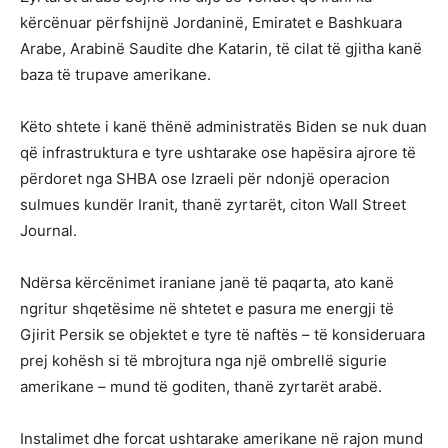
kërcënuar përfshijnë Jordaninë, Emiratet e Bashkuara
Arabe, Arabinë Saudite dhe Katarin, të cilat të gjitha kanë
baza të trupave amerikane.
Këto shtete i kanë thënë administratës Biden se nuk duan
që infrastruktura e tyre ushtarake ose hapësira ajrore të
përdoret nga SHBA ose Izraeli për ndonjë operacion
sulmues kundër Iranit, thanë zyrtarët, citon Wall Street
Journal.
Ndërsa kërcënimet iraniane janë të paqarta, ato kanë
ngritur shqetësime në shtetet e pasura me energji të
Gjirit Persik se objektet e tyre të naftës – të konsideruara
prej kohësh si të mbrojtura nga një ombrellë sigurie
amerikane – mund të goditen, thanë zyrtarët arabë.
Instalimet dhe forcat ushtarake amerikane në rajon mund