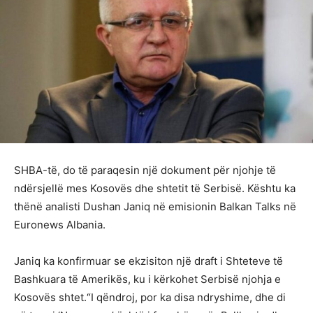
SHBA-të, do të paraqesin një dokument për njohje të
ndërsjellë mes Kosovës dhe shtetit të Serbisë. Kështu ka
thënë analisti Dushan Janiq në emisionin Balkan Talks në
Euronews Albania.
Janiq ka konfirmuar se ekzisiton një draft i Shteteve të
Bashkuara të Amerikës, ku i kërkohet Serbisë njohja e
Kosovës shtet.“I qëndroj, por ka disa ndryshime, dhe di