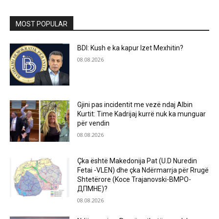
MOST POPULAR
BDI: Kush e ka kapur Izet Mexhitin?
08.08.2026
Gjini pas incidentit me vezë ndaj Albin
Kurtit: Time Kadrijaj kurrë nuk ka munguar
për vendin
08.08.2026
Çka është Makedonija Pat (U.D Nuredin
Fetai -VLEN) dhe çka Ndërmarrja për Rrugë
Shtetërore (Koce Trajanovski-ВМРО-
ДПМНЕ)?
08.08.2026