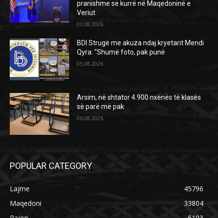
pranishme se kurrë në Maqedoninë e
Veriut
03.08.2026
BDI Strugë me akuza ndaj kryetarit Mendi
Qyra: “Shumë foto, pak punë
05.08.2026
Arsim, në shtator 4.900 nxënës të klasës
së parë më pak
06.08.2026
POPULAR CATEGORY
Lajme
45796
Maqedoni
33804
Rajon
6103