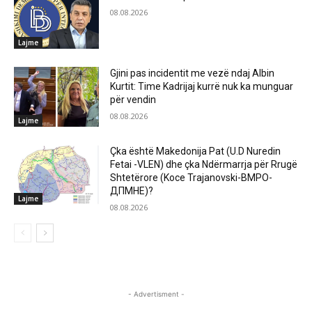
08.08.2026
Lajme
Gjini pas incidentit me vezë ndaj Albin
Kurtit: Time Kadrijaj kurrë nuk ka munguar
për vendin
08.08.2026
Lajme
Çka është Makedonija Pat (U.D Nuredin
Fetai -VLEN) dhe çka Ndërmarrja për Rrugë
Shtetërore (Koce Trajanovski-ВМРО-
ДПМНЕ)?
Lajme
08.08.2026
- Advertisment -