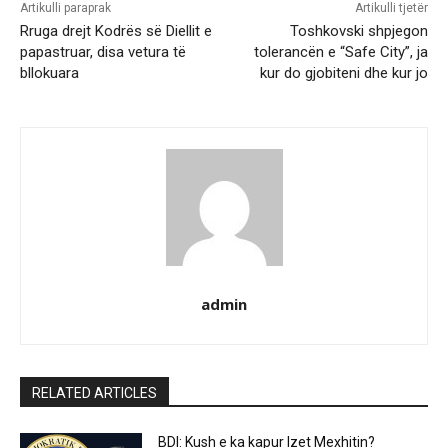
Artikulli paraprak
Artikulli tjetër
Rruga drejt Kodrës së Diellit e
Toshkovski shpjegon
papastruar, disa vetura të
tolerancën e “Safe City”, ja
bllokuara
kur do gjobiteni dhe kur jo
admin
RELATED ARTICLES
BDI: Kush e ka kapur Izet Mexhitin?