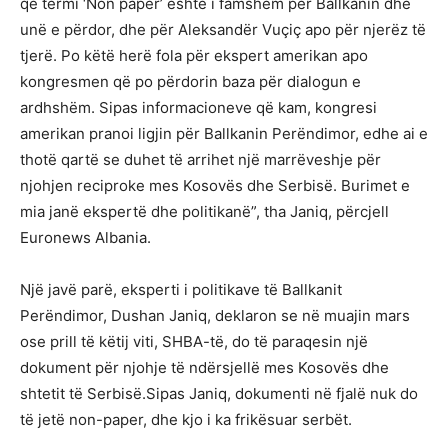
që termi ‘Non paper’ është i famshëm për Ballkanin dhe
unë e përdor, dhe për Aleksandër Vuçiç apo për njerëz të
tjerë. Po këtë herë fola për ekspert amerikan apo
kongresmen që po përdorin baza për dialogun e
ardhshëm. Sipas informacioneve që kam, kongresi
amerikan pranoi ligjin për Ballkanin Perëndimor, edhe ai e
thotë qartë se duhet të arrihet një marrëveshje për
njohjen reciproke mes Kosovës dhe Serbisë. Burimet e
mia janë ekspertë dhe politikanë”, tha Janiq, përcjell
Euronews Albania.
Një javë parë, eksperti i politikave të Ballkanit
Perëndimor, Dushan Janiq, deklaron se në muajin mars
ose prill të këtij viti, SHBA-të, do të paraqesin një
dokument për njohje të ndërsjellë mes Kosovës dhe
shtetit të Serbisë.Sipas Janiq, dokumenti në fjalë nuk do
të jetë non-paper, dhe kjo i ka frikësuar serbët.