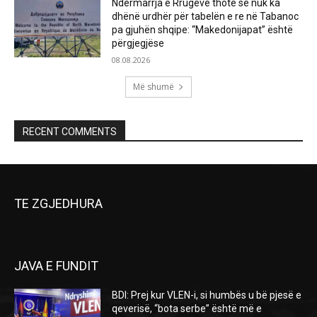
Ndërmarrja e Rrugëve thotë se nuk ka
dhënë urdhër për tabelën e re në Tabanoc
pa gjuhën shqipe: “Makedonijapat” është
përgjegjëse
08.08.2026
Më shumë
RECENT COMMENTS
TE ZGJEDHURA
JAVA E FUNDIT
BDI: Prej kur VLEN-i, si humbës u bë pjesë e
qeverisë, “bota serbe” është më e