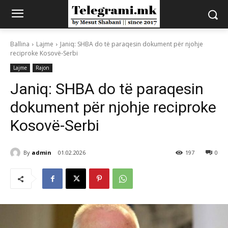
Ballina
Lajme
Janiq: SHBA do të paraqesin dokument për njohje
reciproke Kosovë-Serbi
Lajme
Rajon
Janiq: SHBA do të paraqesin
dokument për njohje reciproke
Kosovë-Serbi
By
admin
01.02.2026
197
0