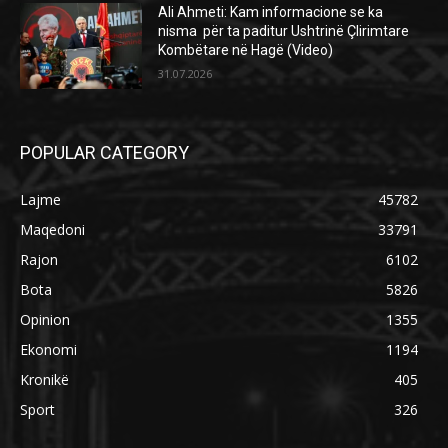
Ali Ahmeti: Kam informacione se ka
nisma për ta paditur Ushtrinë Çlirimtare
Kombëtare në Hagë (Video)
31.07.2026
POPULAR CATEGORY
Lajme
45782
Maqedoni
33791
Rajon
6102
Bota
5826
Opinion
1355
Ekonomi
1194
Kronikë
405
Sport
326