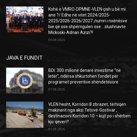
Kohë e VMRO-DPMNE-VLEN çish u bë mi
ane ?/ Edhe në vitet 2024/2025-
2025/2026-2026/2027 ,numri i nxënësve
bie që ose shpërngulen ose …slushnavte
Mickoski-Adnan Azizi?!
06.08.2026
JAVA E FUNDIT
BDI: 300 milionë denarë investime “në
letër”, ndërsa shkurtohen fondet për
programet preventive shëndetësore
01.08.2026
VLEN hesht, Korridori 8 zbrazet, tërhiqen
makinerit nga aksi Tetovë-Gostivar ,
destinacioni Korridori 10 – kujt po i shërben
kjo qeveri?
01.08.2026