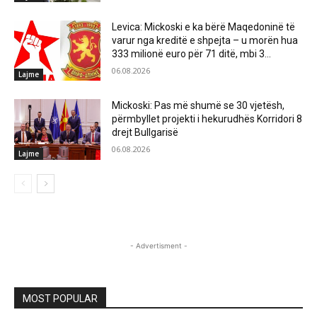
Levica: Mickoski e ka bërë Maqedoninë të
varur nga kreditë e shpejta – u morën hua
333 milionë euro për 71 ditë, mbi 3...
06.08.2026
Lajme
Mickoski: Pas më shumë se 30 vjetësh,
përmbyllet projekti i hekurudhës Korridori 8
drejt Bullgarisë
06.08.2026
Lajme
- Advertisment -
MOST POPULAR