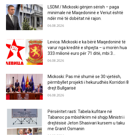
LSDM / Mickoski gënjen sërish – paga
minimale në Maqedoninë e Veriut është
ndër më të dobëtat në rajon.
06.08.2026
Levica: Mickoski e ka bërë Maqedoninë të
varur nga kreditë e shpejta – u morën hua
333 milionë euro për 71 ditë, mbi 3...
06.08.2026
Mickoski: Pas më shumë se 30 vjetësh,
përmbyllet projekti i hekurudhës Korridori 8
drejt Bullgarisë
06.08.2026
Përsëritet rasti: Tabela kufitare në
Tabanoc pa mbishkrim në shqip.Ministri i
drejtësisë Jeton Shasivari kursem u taku
me Granit Osmanin