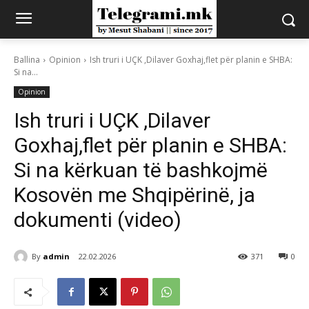
Ballina
Opinion
Ish truri i UÇK ,Dilaver Goxhaj,flet për planin e SHBA:
Si na...
Opinion
Ish truri i UÇK ,Dilaver
Goxhaj,flet për planin e SHBA:
Si na kërkuan të bashkojmë
Kosovën me Shqipërinë, ja
dokumenti (video)
By
admin
22.02.2026
371
0