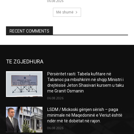
06.08.2026
Më shumë
RECENT COMMENTS
TE ZGJEDHURA
Përsëritet rasti: Tabela kufitare në
Tabanoc pa mbishkrim në shqip.Ministri i
drejtësisë Jeton Shasivari kursem u taku
me Granit Osmanin
06.08.2026
LSDM / Mickoski gënjen sërish – paga
minimale në Maqedoninë e Veriut është
ndër më të dobëtat në rajon.
06.08.2026