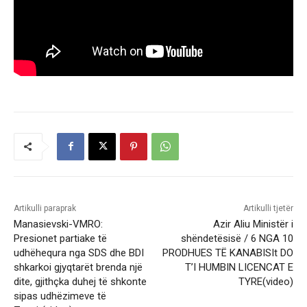
Artikulli paraprak
Artikulli tjetër
Manasievski-VMRO:
Azir Aliu Ministër i
Presionet partiake të
shëndetësisë / 6 NGA 10
udhëhequra nga SDS dhe BDI
PRODHUES TË KANABISIt DO
shkarkoi gjyqtarët brenda një
T’I HUMBIN LICENCAT E
dite, gjithçka duhej të shkonte
TYRE(video)
sipas udhëzimeve të