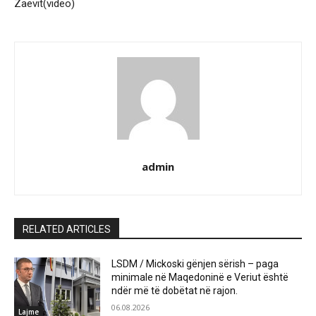
Zaevit(video)
admin
RELATED ARTICLES
LSDM / Mickoski gënjen sërish – paga
minimale në Maqedoninë e Veriut është
ndër më të dobëtat në rajon.
06.08.2026
Lajme